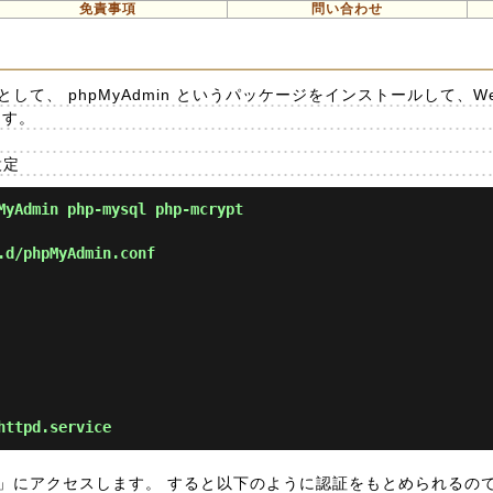
免責事項
問い合わせ
として、 phpMyAdmin というパッケージをインストールして、W
ます。
設定
yAdmin php-mysql php-mcrypt
.d/phpMyAdmin.conf
httpd.service
myadmin」にアクセスします。 すると以下のように認証をもとめられるの