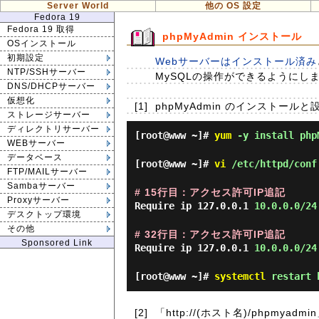
Server World
他の OS 設定
Fedora 19
Fedora 19 取得
phpMyAdmin インストール
OSインストール
初期設定
Webサーバーはインストール済み
NTP/SSHサーバー
MySQLの操作ができるようにし
DNS/DHCPサーバー
仮想化
[1]
phpMyAdmin のインストールと
ストレージサーバー
ディレクトリサーバー
[root@www ~]#
yum
-y install phpM
WEBサーバー
データベース
[root@www ~]#
vi
/etc/httpd/conf
FTP/MAILサーバー
Sambaサーバー
# 15行目：アクセス許可IP追記
Proxyサーバー
Require ip 127.0.0.1
10.0.0.0/24
デスクトップ環境
その他
# 32行目：アクセス許可IP追記
Sponsored Link
Require ip 127.0.0.1
10.0.0.0/24
[root@www ~]#
systemctl
restart 
[2]
「http://(ホスト名)/php