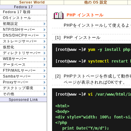
Server World
他の OS 設定
Fedora 17
Fedora 17 取得
PHP インストール
OSインストール
初期設定
PHPをインストールして使える
NTP/SSHサーバー
DNS/DHCPサーバー
[1]
PHP インストール
ストレージサーバー
仮想化
[root@www ~]#
yum
-y install php
ディレクトリサーバー
WEBサーバー
[root@www ~]#
systemctl
restart 
データベース
FTP/MAILサーバー
[2]
PHPテストページを作成して動
Sambaサーバー
ページが表示されればOKです。
Proxyサーバー
デスクトップ環境
[root@www ~]#
vi
/var/www/html/i
その他
Sponsored Link
<html>

<body>

<div style="width: 100%; font-si
<?php

   print Date("Y/m/d");
