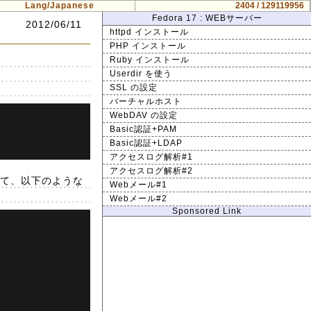
Lang/Japanese
2404 / 129119956
Fedora 17 : WEBサーバー
2012/06/11
httpd インストール
PHP インストール
Ruby インストール
Userdir を使う
SSL の設定
バーチャルホスト
WebDAV の設定
Basic認証+PAM
Basic認証+LDAP
アクセスログ解析#1
アクセスログ解析#2
して、以下のような
Webメール#1
Webメール#2
Sponsored Link