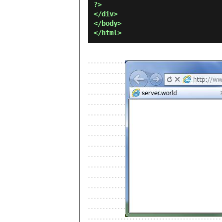
?>

</div>

</body>
