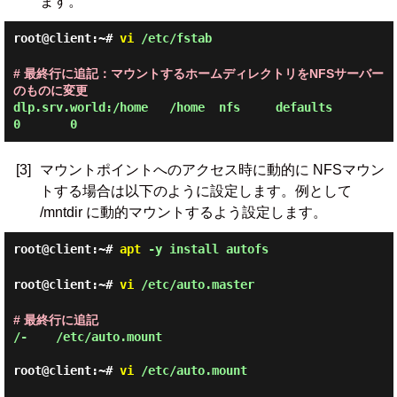
ます。
root@client:~#
vi
/etc/fstab
# 最終行に追記：マウントするホームディレクトリをNFSサーバー
のものに変更
dlp.srv.world:/home   /home  nfs     defaults        
[3]
マウントポイントへのアクセス時に動的に NFSマウン
トする場合は以下のように設定します。例として
/mntdir に動的マウントするよう設定します。
root@client:~#
apt
-y install autofs
root@client:~#
vi
/etc/auto.master
# 最終行に追記
/-    /etc/auto.mount

root@client:~#
vi
/etc/auto.mount