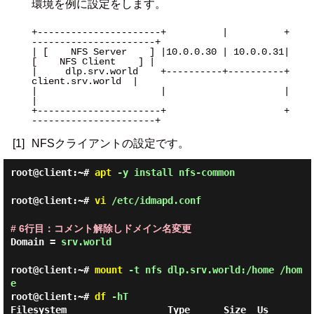
環境を例に設定をします。
+----------------------+          |          +
----------------------+

| [    NFS Server    ] |10.0.0.30 | 10.0.0.31| 
[    NFS Client    ] |

|     dlp.srv.world    +----------+----------+    
client.srv.world  |

|                      |                     |                      
|

+----------------------+                     +
----------------------+

[1]
NFSクライアントの設定です。
root@client:~#
apt
-y install nfs-common
root@client:~#
vi
/etc/idmapd.conf
# 6行目：コメント解除しドメイン名変更
Domain =
srv.world
root@client:~#
mount
-t nfs dlp.srv.world:/home /hom
e
root@client:~#
df
-hT
Filesystem                  Type      Size  Us