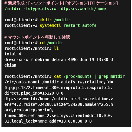
# 新規作成 : [マウントポイント] [オプション] [ロケーション]
/mntdir -fstype=nfs,rw  dlp.srv.world:/home

root@client:~#
mkdir
/mntdir
root@client:~#
systemctl
restart autofs
# マウントポイントへ移動して確認
root@client:~#
cd
/mntdir
root@client:/mntdir#
ll
total 4

drwxr-xr-x 2 debian debian 4096 Jun 19 13:30 d
ebian

root@client:/mntdir#
cat
/proc/mounts | grep mntdir
/etc/auto.mount /mntdir autofs rw,relatime,fd=
6,pgrp=1872,timeout=300,minproto=5,maxproto=5,
direct,pipe_ino=15120 0 0

dlp.srv.world:/home /mntdir nfs4 rw,relatime,v
ers=4.2,rsize=524288,wsize=524288,namlen=255,h
ard,proto=tcp,port=0,

timeo=600,retrans=2,sec=sys,clientaddr=10.0.0.