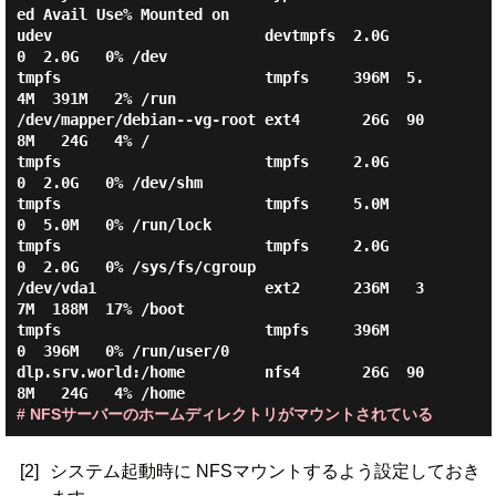
ed Avail Use% Mounted on

udev                        devtmpfs  2.0G     
0  2.0G   0% /dev

tmpfs                       tmpfs     396M  5.
4M  391M   2% /run

/dev/mapper/debian--vg-root ext4       26G  90
8M   24G   4% /

tmpfs                       tmpfs     2.0G     
0  2.0G   0% /dev/shm

tmpfs                       tmpfs     5.0M     
0  5.0M   0% /run/lock

tmpfs                       tmpfs     2.0G     
0  2.0G   0% /sys/fs/cgroup

/dev/vda1                   ext2      236M   3
7M  188M  17% /boot

tmpfs                       tmpfs     396M     
0  396M   0% /run/user/0

dlp.srv.world:/home         nfs4       26G  90
# NFSサーバーのホームディレクトリがマウントされている
[2]
システム起動時に NFSマウントするよう設定しておき