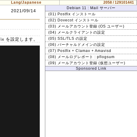
Lang/Japanese
2058 / 129101441
Debian 11 : Mail サーバー
2021/09/14
(01) Postfix インストール
(02) Dovecot インストール
(03) メールアカウント登録 (OS ユーザー)
(04) メールクライアントの設定
fix を設定します。
(05) SSL/TLS の設定
(06) バーチャルドメインの設定
(07) Postfix + Clamav + Amavisd
(08) メールログレポート : pflogsum
(09) メールアカウント登録 (仮想ユーザー)
Sponsored Link