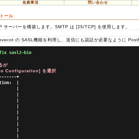
免責事項
問い合わせ
ンストール
TP サーバーを構築します。SMTP は [25/TCP] を使用します。
ecot の SASL機能を利用し、送信にも認証が必要なように Post
fix sasl2-bin
るが
onfiguration] を選択
------+

ion:  |

      |

      |

      |

      |

      |

      |

      |

      |

      |
