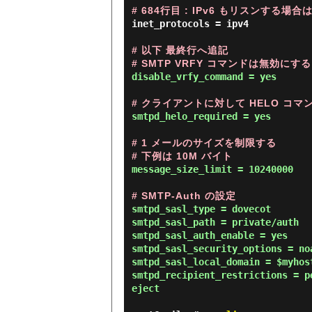
# 684行目 : IPv6 もリスンする場合は 
inet_protocols = ipv4

# 以下 最終行へ追記
# SMTP VRFY コマンドは無効にする
disable_vrfy_command = yes

# クライアントに対して HELO コ
smtpd_helo_required = yes

# 1 メールのサイズを制限する

# 下例は 10M バイト
message_size_limit = 10240000

# SMTP-Auth の設定
smtpd_sasl_type = dovecot

smtpd_sasl_path = private/auth

smtpd_sasl_auth_enable = yes

smtpd_sasl_security_options = noa
smtpd_sasl_local_domain = $myhost
smtpd_recipient_restrictions = p
eject