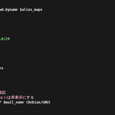
wd.byname $alias_maps

.0/24
s

記

ジョンは非表示にする