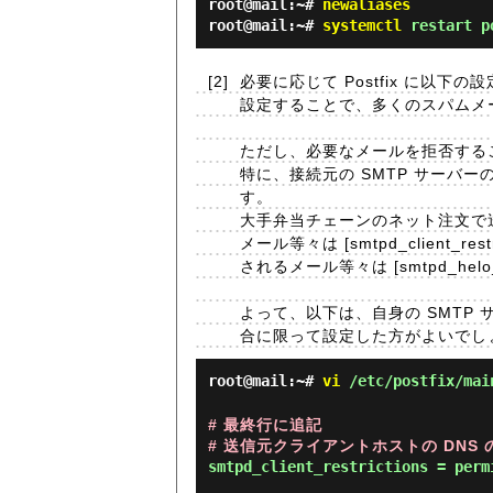
root@mail:~#
newaliases
root@mail:~#
systemctl
restart p
[2]
必要に応じて Postfix に以下
設定することで、多くのスパムメ
ただし、必要なメールを拒否する
特に、接続元の SMTP サーバ
す。
大手弁当チェーンのネット注文で
メール等々は [smtpd_clien
されるメール等々は [smtpd_helo_
よって、以下は、自身の SMTP
合に限って設定した方がよいでし
root@mail:~#
vi
/etc/postfix/mai
# 最終行に追記

# 送信元クライアントホストの DN
smtpd_client_restrictions = perm