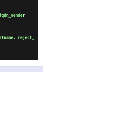
qdn_sender

stname, reject_