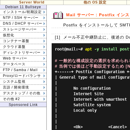
Server World
他の OS 設定
Debian 11 Bullseye
インストール/初期設定
Mail サーバー : Postfix イ
NTP / SSH サーバー
DNS / DHCP サーバー
Postfix をインストールして SM
ストレージサーバー
仮想化
[1]
メール不正中継防止に、後述の Dov
コンテナー基盤
クラウド基盤
root@mail:~#
apt
-y install post
ディレクトリサーバー
Web サーバー
# 一般的な構成設定の選択を求められ
データベース
# 当例では後ほど手動設定するため [No C
FTP / Samba / Mail
+------+ Postfix Configuration +-
Proxy/ロードバランサ
| General type of mail configurat
システム監視
|                                
言語 / 開発環境
|       No configuration         
デスクトップ / その他
|       Internet Site            
|       Internet with smarthost  
その他 #2
|       Satellite system         
Sponsored Link
|       Local only               
|                                
|                                
|       <Ok>           <Cancel>  