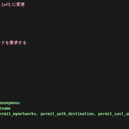
[all] に変更
マンドを要求する
nonymous

name

ermit_mynetworks, permit_auth_destination, permit_sasl_a