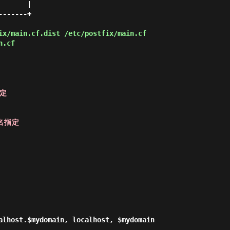
      |

------+

x/main.cf.dist /etc/postfix/main.cf
n.cf
指定
ン名指定
alhost.$mydomain, localhost, $mydomain
