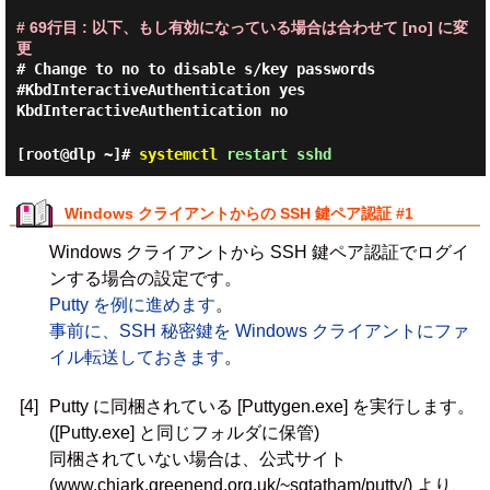
# 69行目 : 以下、もし有効になっている場合は合わせて [no] に変
更
# Change to no to disable s/key passwords
#KbdInteractiveAuthentication yes
KbdInteractiveAuthentication no
[root@dlp ~]#
systemctl
restart sshd
Windows クライアントからの SSH 鍵ペア認証 #1
Windows クライアントから SSH 鍵ペア認証でログイ
ンする場合の設定です。
Putty を例に進めます
。
事前に、SSH 秘密鍵を Windows クライアントにファ
イル転送しておきます
。
[4]
Putty に同梱されている [Puttygen.exe] を実行します。
([Putty.exe] と同じフォルダに保管)
同梱されていない場合は、公式サイト
(www.chiark.greenend.org.uk/~sgtatham/putty/) より、