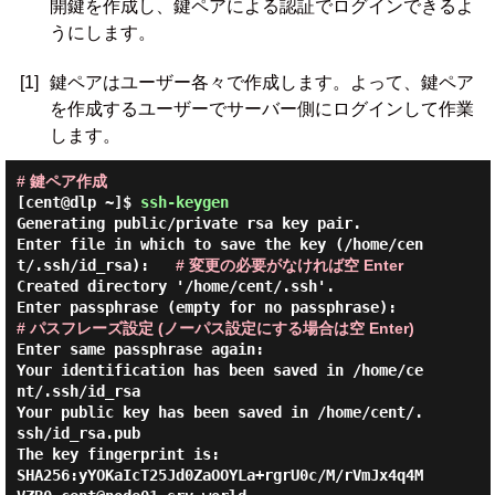
開鍵を作成し、鍵ペアによる認証でログインできるよ
うにします。
[1]
鍵ペアはユーザー各々で作成します。よって、鍵ペア
を作成するユーザーでサーバー側にログインして作業
します。
# 鍵ペア作成
[cent@dlp ~]$
ssh-keygen
Generating public/private rsa key pair.

Enter file in which to save the key (/home/cen
t/.ssh/id_rsa):   
# 変更の必要がなければ空 Enter
Created directory '/home/cent/.ssh'.

Enter passphrase (empty for no passphrase):   
# パスフレーズ設定 (ノーパス設定にする場合は空 Enter)
Enter same passphrase again:

Your identification has been saved in /home/ce
nt/.ssh/id_rsa

Your public key has been saved in /home/cent/.
ssh/id_rsa.pub

The key fingerprint is:

SHA256:yYOKaIcT25Jd0ZaOOYLa+rgrU0c/M/rVmJx4q4M