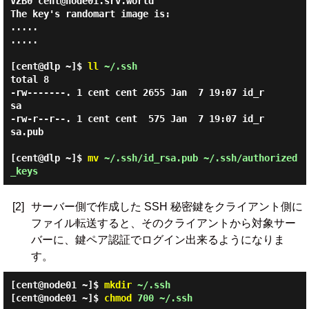
VZB0 cent@node01.srv.world

The key's randomart image is:

.....

.....

[cent@dlp ~]$
ll
~/.ssh
total 8

-rw-------. 1 cent cent 2655 Jan  7 19:07 id_r
sa

-rw-r--r--. 1 cent cent  575 Jan  7 19:07 id_r
sa.pub

[cent@dlp ~]$
mv
~/.ssh/id_rsa.pub ~/.ssh/authorized
_keys
[2]
サーバー側で作成した SSH 秘密鍵をクライアント側に
ファイル転送すると、そのクライアントから対象サー
バーに、鍵ペア認証でログイン出来るようになりま
す。
[cent@node01 ~]$
mkdir
~/.ssh
[cent@node01 ~]$
chmod
700 ~/.ssh