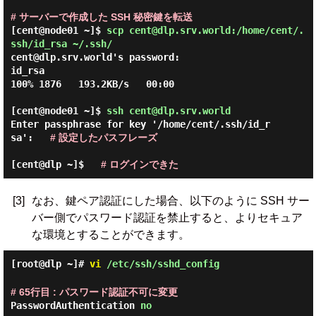
# サーバーで作成した SSH 秘密鍵を転送
[cent@node01 ~]$
scp cent@dlp.srv.world:/home/cent/.
ssh/id_rsa ~/.ssh/
cent@dlp.srv.world's password:

id_rsa                                        
100% 1876   193.2KB/s   00:00

[cent@node01 ~]$
ssh cent@dlp.srv.world
Enter passphrase for key '/home/cent/.ssh/id_r
sa':   
# 設定したパスフレーズ
[cent@dlp ~]$
# ログインできた
[3]
なお、鍵ペア認証にした場合、以下のように SSH サー
バー側でパスワード認証を禁止すると、よりセキュア
な環境とすることができます。
[root@dlp ~]#
vi
/etc/ssh/sshd_config
# 65行目 : パスワード認証不可に変更
PasswordAuthentication
no