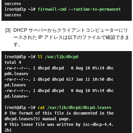
success
[root@dlp ~]#
firewall-cmd --runtime-to-permanent
success
[3]
DHCP サーバーからクライアントコンピューターにリ
ースされた IP アドレスは以下のファイルで確認できま
す。
[root@dlp ~]#
ll
/var/lib/dhcpd
total 4

-rw-r--r--. 1 dhcpd dhcpd   0 Aug 10 05:14 dhc
pd6.leases

-rw-r--r--. 1 dhcpd dhcpd 617 Jan 11 10:50 dhc
pd.leases

-rw-r--r--. 1 dhcpd dhcpd   0 Aug 10 05:14 dhc
pd.leases~

[root@dlp ~]#
cat
/var/lib/dhcpd/dhcpd.leases
# The format of this file is documented in the 
dhcpd.leases(5) manual page.

# This lease file was written by isc-dhcp-4.4.
2b1
