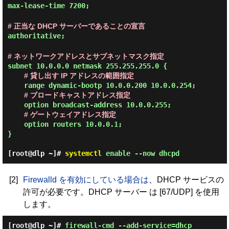
max-lease-time 7200;
# 正当な DHCP サーバーであることの宣言
authoritative;
# ネットワークアドレスとサブネットマスク指定
subnet 10.0.0.0 netmask 255.255.255.0 {

# 貸し出す IP アドレスの範囲指定
    range dynamic-bootp 10.0.0.200 10.0.0.254;

# ブロードキャストアドレス指定
    option broadcast-address 10.0.0.255;

# ゲートウェイアドレス指定
    option routers 10.0.0.1;

}

[root@dlp ~]#
systemctl
enable --now dhcpd
[2]
Firewalld を有効にしている場合は
、DHCP サービスの
許可が必要です。DHCP サーバー は [67/UDP] を使用
します。
[root@dlp ~]#
firewall-cmd --add-service=dhcp