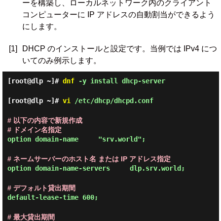
ーを構築し、ローカルネットワーク内のクライアント
コンピューターに IP アドレスの自動割当ができるよう
にします。
[1]
DHCP のインストールと設定です。当例では IPv4 につ
いてのみ例示します。
[root@dlp ~]#
dnf
-y install dhcp-server
[root@dlp ~]#
vi
/etc/dhcp/dhcpd.conf
# 以下の内容で新規作成
# ドメイン名指定
option domain-name "srv.world";
# ネームサーバーのホスト名 または IP アドレス指定
option domain-name-servers dlp.srv.world;
# デフォルト貸出期間
default-lease-time 600;
# 最大貸出期間