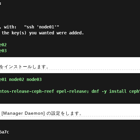


, with:   "ssh 'node01'"

 the key(s) you wanted were added.

e02
e03
h をインストールします。
e01 node02 node03

, [Manager Daemon] の設定をします。
6a7c