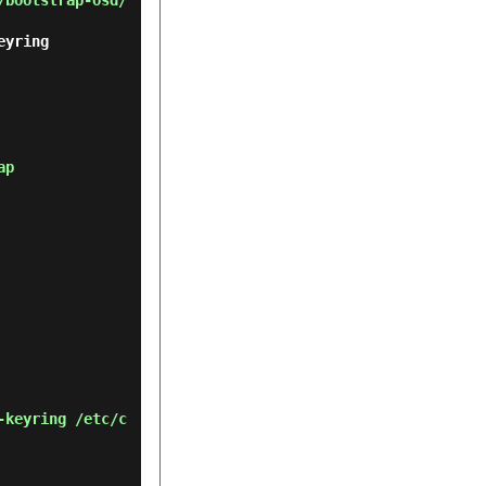
/bootstrap-osd/
eyring
ap
-keyring /etc/c