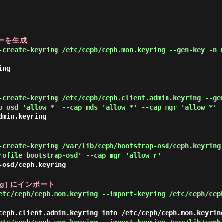
ーを生成
-create-keyring /etc/ceph/ceph.mon.keyring --gen-key -n 
ing
-create-keyring /etc/ceph/ceph.client.admin.keyring --ge
p osd 'allow *' --cap mds 'allow *' --cap mgr 'allow *'
dmin.keyring
-create-keyring /var/lib/ceph/bootstrap-osd/ceph.keyring
rofile bootstrap-osd' --cap mgr 'allow r'
-osd/ceph.keyring
ing] にインポート
etc/ceph/ceph.mon.keyring --import-keyring /etc/ceph/cep
ceph.client.admin.keyring into /etc/ceph/ceph.mon.keyrin