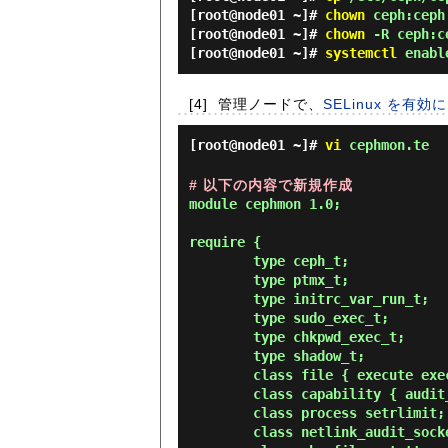
[root@node01 ~]#
chown
ceph:ceph 
[root@node01 ~]#
chown
-R ceph:ce
[root@node01 ~]#
systemctl
enable
[4]
管理ノードで、
SELinux を有
[root@node01 ~]#
vi
cephmon.te
# 以下の内容で新規作成
module cephmon 1.0;

require {

        type ceph_t;

        type ptmx_t;

        type initrc_var_run_t;

        type sudo_exec_t;

        type chkpwd_exec_t;

        type shadow_t;

        class file { execute execute_no_trans lock getattr map open read };

        class capability { audit_write sys_resource };

        class process setrlimit;

        class netlink_audit_socket { create nlmsg_relay };
