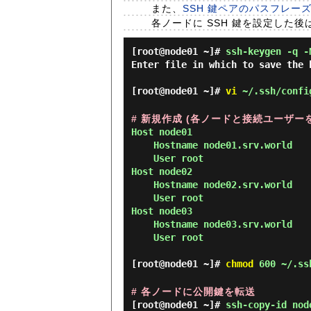
また、
SSH 鍵ペアのパスフレーズ
各ノードに SSH 鍵を設定した
[root@node01 ~]#
ssh-keygen -q -
Enter file in which to save the 
[root@node01 ~]#
vi
~/.ssh/confi
# 新規作成 (各ノードと接続ユーザー
Host node01

    Hostname node01.srv.world

    User root

Host node02

    Hostname node02.srv.world

    User root

Host node03

    Hostname node03.srv.world

    User root

[root@node01 ~]#
chmod
600 ~/.ss
# 各ノードに公開鍵を転送
[root@node01 ~]#
ssh-copy-id nod