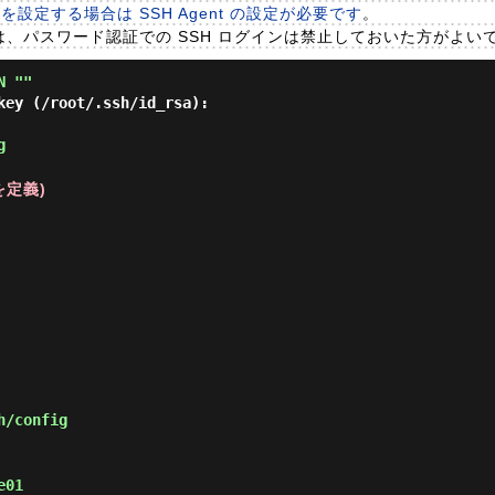
を設定する場合は SSH Agent の設定が必要です
。
後は、パスワード認証での SSH ログインは禁止しておいた方がよい
N ""
key (/root/.ssh/id_rsa):

g
を定義)
h/config
e01