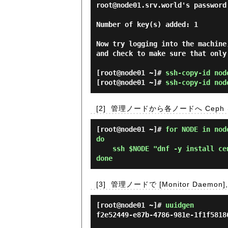
root@node01.srv.world's password:
Number of key(s) added: 1

Now try logging into the machine
and check to make sure that only
[root@node01 ~]#
ssh-copy-id nod
[root@node01 ~]#
ssh-copy-id nod
[2]
管理ノードから各ノードへ Cep
[root@node01 ~]# 
for NODE in nod
do

    ssh $NODE "dnf -y install centos-release-ceph-reef epel-release; dnf -y install ceph"

done 
[3]
管理ノードで [Monitor Daemon]
[root@node01 ~]#
uuidgen
f2e52449-e87b-4786-981e-1f1f5818