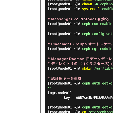
[root@node01 ~]#
chown
-R ceph:ce
[root@node01 ~]#
systemctl
enable
# Messenger v2 Protocol 有効化
[root@node01 ~]#
ceph mon enable
[root@node01 ~]#
ceph config set
# Placement Groups オートス
[root@node01 ~]#
ceph mgr module
# Manager Daemon 用データデ
# ディレクトリ名 ⇒ (クラスター名)-
[root@node01 ~]#
mkdir
/var/lib/c
# 認証用キーを生成
[root@node01 ~]#
ceph auth get-o
*'
[mgr.node01]

        key = AQB7seJk/PK8ARAAnPnPxdr+6Npqxz92J3flng==

[root@node01 ~]#
ceph auth get-o
[root@node01 ~]#
cp
/etc/ceph/cep