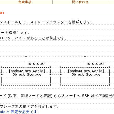
免責事項
問い合わせ
#1
をインストールして、ストレージクラスターを構成します。
スターを構成します。
ブロックデバイスがあることが前提です。
           |

+-----------+-----------+    +-----------+-----------+

|   [node02.srv.world]  |    |   [node03.srv.world]  |

+     Object Storage    +----+     Object Storage    |

|                       |    |                       |

|                       |    |                       |

+-----------------------+    +-----------------------+

定するノード (以下、管理ノードと表記) から各ノードへ SSH 鍵ペア認
、パスフレーズ無の鍵ペアを設定します。
do の設定が必要です
。