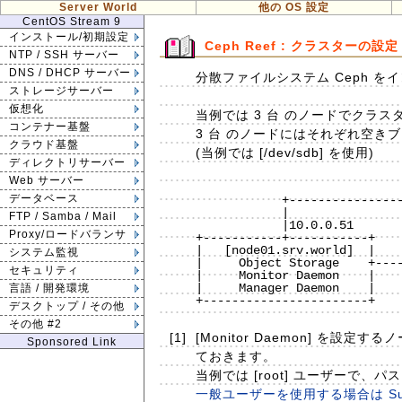
Server World
他の OS 設定
CentOS Stream 9
インストール/初期設定
Ceph Reef : クラスターの設定 
NTP / SSH サーバー
DNS / DHCP サーバー
分散ファイルシステム Ceph 
ストレージサーバー
仮想化
当例では 3 台 のノードでクラ
コンテナー基盤
3 台 のノードにはそれぞれ空き
クラウド基盤
(当例では [/dev/sdb] を使用)
ディレクトリサーバー
Web サーバー
                              
データベース
            +----------------------------+----------------------------+

            |                            |                            |

FTP / Samba / Mail
            |10.0.0.51                   |10.0.0.52                   |10.0.0.53 

Proxy/ロードバランサ
+-----------+-----------+    
|   [node01.srv.world]  |    
システム監視
|     Object Storage    +----
セキュリティ
|     Monitor Daemon    |    
|     Manager Daemon    |    
言語 / 開発環境
+-----------------------+    
デスクトップ / その他
その他 #2
[1]
[Monitor Daemon] を設
Sponsored Link
ておきます。
当例では [root] ユーザーで
一般ユーザーを使用する場合は Su