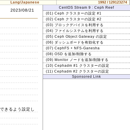
Lang/Japanese
1992 / 129123274
CentOS Stream 9 : Ceph Reef
2023/08/21
(01) Ceph クラスターの設定 #1
(02) Ceph クラスターの設定 #2
(03) ブロックデバイスを利用する
(04) ファイルシステムを利用する
(05) Ceph Object Gateway の設定
(06) ダッシュボードを有効化する
(07) CephFS + NFS-Ganesha
(08) OSD を追加/削除する
(09) Monitor ノードを追加/削除する
(10) Cephadm #1 クラスターの設定
(11) Cephadm #2 クラスターの設定
Sponsored Link
証ができるよう設定し