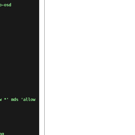
p-osd
w *' mds 'allow
ng