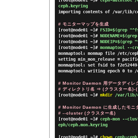
[root@node01 ~]#
ceph-authtool /
ceph.keyring
importing contents of /var/lib/c
# モニターマップを生成
[root@node01 ~]#
FSID=$(grep "^f
[root@node01 ~]#
NODENAME=$(grep
[root@node01 ~]#
NODEIP=$(grep "
[root@node01 ~]#
monmaptool --cr
monmaptool: monmap file /etc/cep
setting min_mon_release = pacifi
monmaptool: set fsid to f2e52449
monmaptool: writing epoch 0 to /
# Monitor Daemon 用データディ
# ディレクトリ名 ⇒ (クラスター名)-
[root@node01 ~]#
mkdir
/var/lib/c
# Monitor Daemon に生成し
# --cluster (クラスター名)
[root@node01 ~]#
ceph-mon --clus
eph/ceph.mon.keyring
[root@node01 ~]#
chown
ceph:ceph