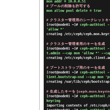
# プールの削除を許可する
mon allow pool delete = true

# クラスター管理用のシークレットキ
[root@node01 ~]#
ceph-authtool -
'allow *'
creating /etc/ceph/ceph.mon.keyr
# クラスター管理者用のキーを生成
[root@node01 ~]#
ceph-authtool -
t.admin --cap mon 'allow *' --ca
creating /etc/ceph/ceph.client.a
# ブートストラップ用のキーを生成
[root@node01 ~]#
ceph-authtool -
lient.bootstrap-osd --cap mon 'p
creating /var/lib/ceph/bootstrap
# 生成したキーを [ceph.mon.keyr
[root@node01 ~]#
ceph-authtool /
keyring
importing contents of /etc/ceph/