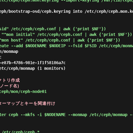
etc/ceph/ceph.mon.keyring --import-keyring /var/lib/ceph
eph/bootstrap-osd/ceph.keyring into /etc/ceph/ceph.mon.k
sid" /etc/ceph/ceph.conf | awk {'print $NF'})
 "^mon initial" /etc/ceph/ceph.conf | awk {'print $NF'})
^mon host" /etc/ceph/ceph.conf | awk {'print $NF'})
eate --add $NODENAME $NODEIP --fsid $FSID /etc/ceph/monm
h/monmap
c
-e87b-4786-981e-1f1f58186a7c
etc/ceph/monmap (1 monitors)
レクトリ作成
(ノード名)
eph/mon/ceph-node01
たモニターマップとキーを関連付け
ter ceph --mkfs -i $NODENAME --monmap /etc/ceph/monmap -
 /etc/ceph/ceph.*