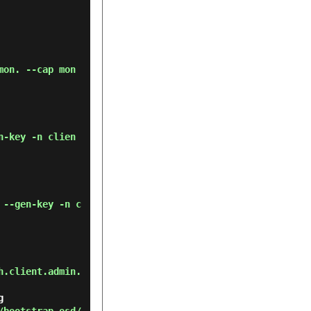
mon. --cap mon
n-key -n clien
 --gen-key -n c
h.client.admin.
g