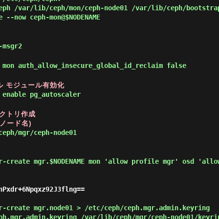
ph /var/lib/ceph/mon/ceph-node01 /var/lib/ceph/bootstra
 --now ceph-mon@$NODENAME
-msgr2
 mon auth_allow_insecure_global_id_reclaim false
ケール モジュール有効化
 enable pg_autoscaler
ィレクトリ作成
(ノード名)
eph/mgr/ceph-node01
r-create mgr.$NODENAME mon 'allow profile mgr' osd 'allo
r-create mgr.node01 > /etc/ceph/ceph.mgr.admin.keyring
h.mgr.admin.keyring /var/lib/ceph/mgr/ceph-node01/keyri