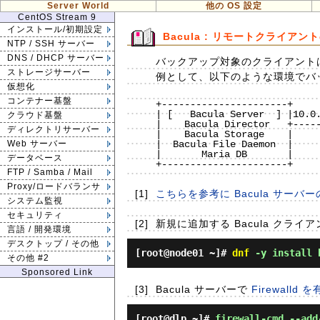
Server World
他の OS 設定
CentOS Stream 9
インストール/初期設定
Bacula : リモートクライアン
NTP / SSH サーバー
DNS / DHCP サーバー
バックアップ対象のクライアント
ストレージサーバー
例として、以下のような環境でバ
仮想化
コンテナー基盤
+----------------------+     
| [   Bacula Server  ] |10.0.
クラウド基盤
|    Bacula Director   +-----
ディレクトリサーバー
|    Bacula Storage    |     
|  Bacula File Daemon  |     
Web サーバー
|       Maria DB       |     
データベース
+----------------------+     
FTP / Samba / Mail
Proxy/ロードバランサ
[1]
こちらを参考に Bacula サー
システム監視
セキュリティ
[2]
新規に追加する Bacula クライ
言語 / 開発環境
デスクトップ / その他
[root@node01 ~]#
dnf
-y install b
その他 #2
Sponsored Link
[3]
Bacula サーバーで
Firewall
[root@dlp ~]#
firewall-cmd --add