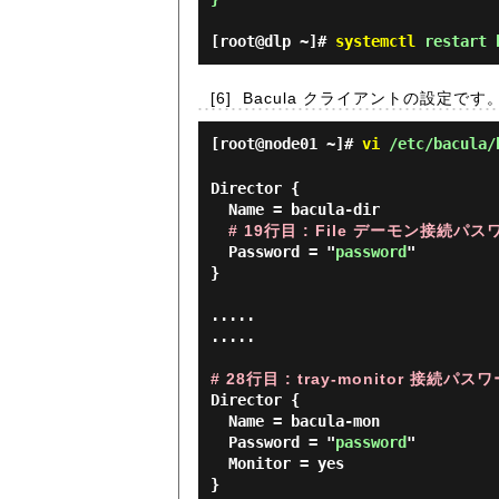
[root@dlp ~]#
systemctl
restart 
[6]
Bacula クライアントの設定です
[root@node01 ~]#
vi
/etc/bacula/
Director {

  Name = bacula-dir

# 19行目 : File デーモン接続パ
  Password = "
password
"

}

.....

.....

# 28行目 : tray-monitor 接続パス
Director {

  Name = bacula-mon

  Password = "
password
"

  Monitor = yes

}
