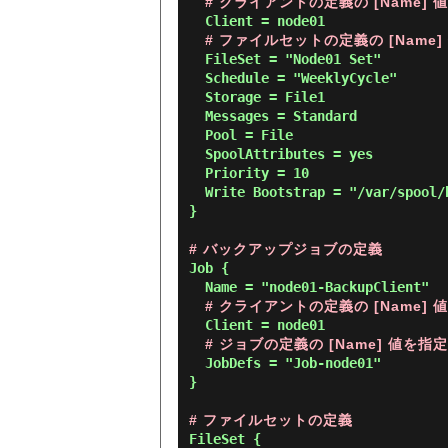
# クライアントの定義の [Name] 
  Client = node01

# ファイルセットの定義の [Name]
  FileSet = "Node01 Set"

  Schedule = "WeeklyCycle"

  Storage = File1

  Messages = Standard

  Pool = File

  SpoolAttributes = yes

  Priority = 10

  Write Bootstrap = "/var/spool/bacula/%c.bsr"

}

# バックアップジョブの定義
Job {

  Name = "node01-BackupClient"

# クライアントの定義の [Name] 
  Client = node01

# ジョブの定義の [Name] 値を指定
  JobDefs = "Job-node01"

}

# ファイルセットの定義
FileSet {
