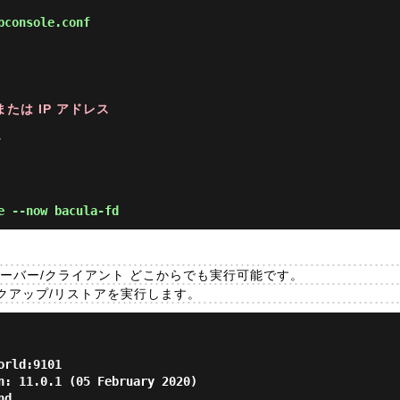
bconsole.conf
 または IP アドレス
ド
 --now bacula-fd
ーバー/クライアント どこからでも実行可能です。
クアップ/リストアを実行します。
rld:9101

n: 11.0.1 (05 February 2020)

d.
