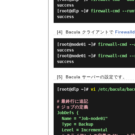
success
[root@dlp ~]#
firewall-cmd --run
success
[4]
Bacula クライアントで
Firew
[root@node01 ~]#
firewall-cmd --
success
[root@node01 ~]#
firewall-cmd --
success
[5]
Bacula サーバーの設定です。
[root@dlp ~]#
vi
/etc/bacula/bac
# 最終行に追記

# ジョブの定義
JobDefs {

  Name = "Job-node01"

  Type = Backup

  Level = Incremental
