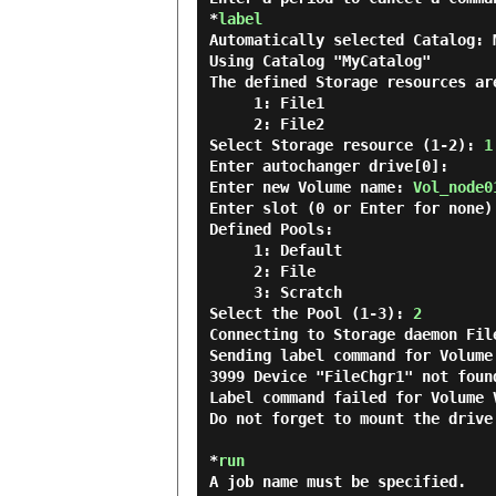
*
label
Automatically selected Catalog: M
Using Catalog "MyCatalog"

The defined Storage resources are
     1: File1

     2: File2

Select Storage resource (1-2): 
1
Enter autochanger drive[0]:

Enter new Volume name: 
Vol_node0
Enter slot (0 or Enter for none):
Defined Pools:

     1: Default

     2: File

     3: Scratch

Select the Pool (1-3): 
2
Connecting to Storage daemon Fil
Sending label command for Volume
3999 Device "FileChgr1" not foun
Label command failed for Volume 
Do not forget to mount the drive!
*
run
A job name must be specified.
