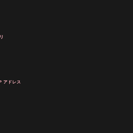
リ
P アドレス