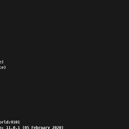
)

e)

rld:9101

n: 11.0.1 (05 February 2020)
