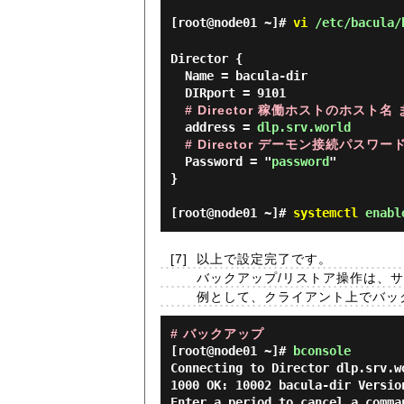
[root@node01 ~]#
vi
/etc/bacula/
Director {

  Name = bacula-dir

  DIRport = 9101

# Director 稼働ホストのホスト名
  address = 
dlp.srv.world
# Director デーモン接続パスワー
  Password = "
password
"

}

[root@node01 ~]#
systemctl
enable
[7]
以上で設定完了です。
バックアップ/リストア操作は、サ
例として、クライアント上でバッ
# バックアップ
[root@node01 ~]#
bconsole
Connecting to Director dlp.srv.wo
1000 OK: 10002 bacula-dir Versio
Enter a period to cancel a comman