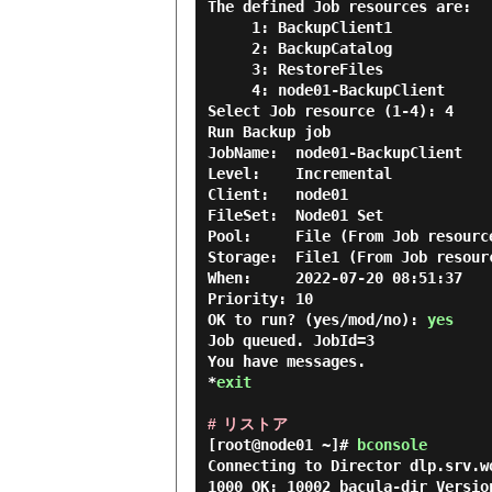
The defined Job resources are:

     1: BackupClient1

     2: BackupCatalog

     3: RestoreFiles

     4: node01-BackupClient

Select Job resource (1-4): 4

Run Backup job

JobName:  node01-BackupClient

Level:    Incremental

Client:   node01

FileSet:  Node01 Set

Pool:     File (From Job resource
Storage:  File1 (From Job resourc
When:     2022-07-20 08:51:37

Priority: 10

OK to run? (yes/mod/no): 
yes
Job queued. JobId=3

You have messages.

*
exit
# リストア
[root@node01 ~]#
bconsole
Connecting to Director dlp.srv.wo
1000 OK: 10002 bacula-dir Versio