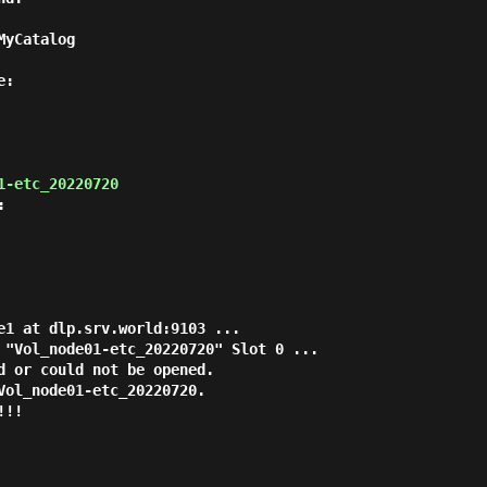
yCatalog

:

1-etc_20220720


e1 at dlp.srv.world:9103 ...

 "Vol_node01-etc_20220720" Slot 0 ...

d or could not be opened.

Vol_node01-etc_20220720.

!!
