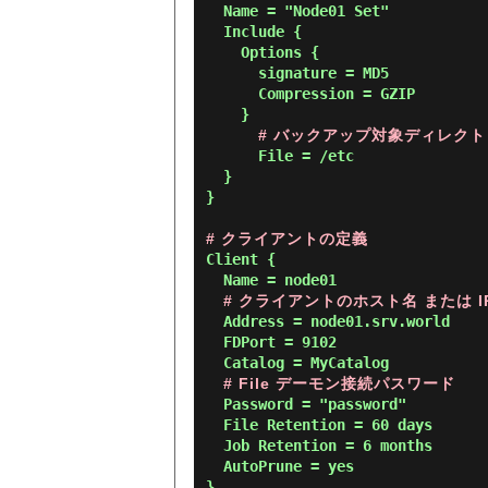
  Name = "Node01 Set"

  Include {

    Options {

      signature = MD5

      Compression = GZIP

    }

# バックアップ対象ディレクト
      File = /etc

  }

}

# クライアントの定義
Client {

  Name = node01

# クライアントのホスト名 または I
  Address = node01.srv.world

  FDPort = 9102

  Catalog = MyCatalog

# File デーモン接続パスワード
  Password = "password"

  File Retention = 60 days

  Job Retention = 6 months

  AutoPrune = yes

}
