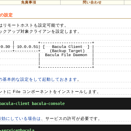
免責事項
問い合わせ
トの設定
はリモートホストも設定可能です。
ックアップ対象クライアンを設定します。
     |          +----------------------+

0.30 | 10.0.0.51| [   Bacula Client  ] |

-----+----------+    (Backup Target)   |

                |  Bacula File Daemon  |

                |                      |

                |                      |

                +----------------------+

バーの基本的な設定をして起動しておきます
。
アントに File コンポーネントをインストールします。
acula-client bacula-console
d を有効にしている場合は
、サービスの許可が必要です。
-service=bacula