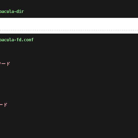
bacula-dir
。
bacula-fd.conf
スワード
ワード