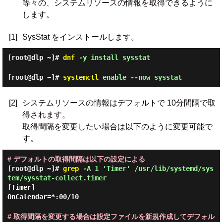
等々の、システムリソースの情報を取得できるように
します。
[1]
SysStat をインストールします。
[root@dlp ~]#
dnf
-y install sysstat
[root@dlp ~]#
systemctl
enable --now sysstat
[2]
システムリソースの情報はデフォルトで 10分間隔で取
得されます。
取得間隔を変更したい場合は以下のように変更可能で
す。
# デフォルトの取得間隔は以下の設定による
[root@dlp ~]#
grep
-A 1 'Timer' /usr/lib/systemd/sys
tem/sysstat-collect.timer
[Timer]
OnCalendar=*:00/10
# 取得間隔を変更する場合は設定ファイルを新規作成してデフォル