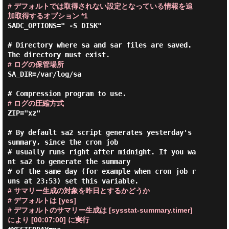
# デフォルトでは取得されない設定となっている情報を追
加取得するオプション *1
SADC_OPTIONS=" -S DISK"

# Directory where sa and sar files are saved. 
# ログの保管場所
SA_DIR=/var/log/sa

# ログの圧縮方式
ZIP="xz"

# By default sa2 script generates yesterday's 
summary, since the cron job

# usually runs right after midnight. If you wa
nt sa2 to generate the summary

# of the same day (for example when cron job r
# サマリー生成の対象を昨日とするかどうか
# デフォルトは [yes]
# デフォルトのサマリー生成は [sysstat-summary.timer] 
により [00:07:00] に実行