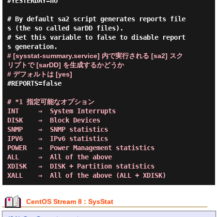
#YESTERDAY=no

# By default sa2 script generates reports file
s (the so called sarDD files).

# Set this variable to false to disable report
# [sysstat-summary.service] 内で実行される [sa2] スク
リプトで [sarDD] を生成するかどうか
# デフォルトは [yes]
#REPORTS=false

# *1 指定可能なオプション

INT     ⇒  System Interrupts

DISK    ⇒  Block Devices

SNMP    ⇒  SNMP statistics

IPV6    ⇒  IPv6 statistics

POWER   ⇒  Power Management statistics

ALL     ⇒  All of the above

XDISK   ⇒  DISK + Partition statistics

CentOS Stream 8 : SysStat