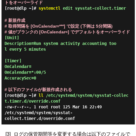
トをオーバーライド
[root@dlp ~]#
systemctl
edit sysstat-collect.timer
# 新規作成
# 取得間隔を [OnCalendar=***] で設定 (下例は 5分間隔)
# 値がブランクの [OnCalendar=] でデフォルトをオーバーライド
[Unit]

Description=Run system activity accounting too
l every 5 minutes

[Timer]

OnCalendar=

OnCalendar=*:00/5

AccuracySec=0

# 以下のファイルが新規作成される
[root@dlp ~]#
ll
/etc/systemd/system/sysstat-collec
t.timer.d/override.conf
-rw-r--r--. 1 root root 125 Mar 16 22:49
/etc/systemd/system/sysstat-
collect.timer.d/override.conf
[3]
ログの保管期間等を変更する場合は以下のファイルで