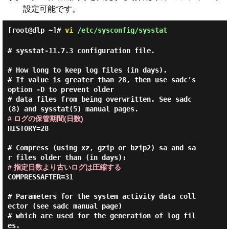
設定可能です。
[root@dlp ~]#
vi
/etc/sysconfig/sysstat
# sysstat-11.7.3 configuration file.

# How long to keep log files (in days).

# If value is greater than 28, then use sadc's 
option -D to prevent older

# data files from being overwritten. See sadc
# ログの保管期間(日数)
HISTORY=28

# Compress (using xz, gzip or bzip2) sa and sa
# 指定日数より古いログは圧縮する
COMPRESSAFTER=31

# Parameters for the system activity data coll
ector (see sadc manual page)

# which are used for the generation of log fil