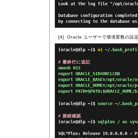
Look at the log file "/opt/oracl
Database configuration completed
[4]
Oracle ユーザーで環境変数の
[oracle@dlp ~]$
vi
~/.bash_profi
# 最終行に追記
umask 022
export ORACLE_SID=ORCLCDB
export ORACLE_BASE=/opt/oracle/o
export ORACLE_HOME=/opt/oracle/p
export PATH=$PATH:$ORACLE_HOME/b
[oracle@dlp ~]$
source ~/.bash_p
# 接続確認
[oracle@dlp ~]$
sqlplus / as sys
SQL*Plus: Release 19.0.0.0.0 - P