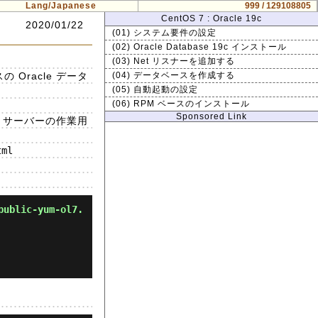
Lang/Japanese
999 / 129108805
CentOS 7 : Oracle 19c
2020/01/22
(01) システム要件の設定
(02) Oracle Database 19c インストール
(03) Net リスナーを追加する
Oracle データ
(04) データベースを作成する
(05) 自動起動の設定
(06) RPM ベースのインストール
Sponsored Link
して、サーバーの作業用
ml

public-yum-ol7.