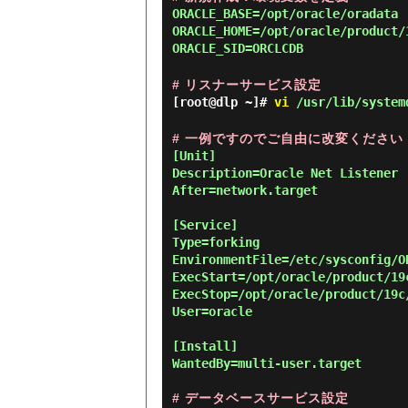
ORACLE_BASE=/opt/oracle/oradata
ORACLE_HOME=/opt/oracle/product/
ORACLE_SID=ORCLCDB
# リスナーサービス設定
[root@dlp ~]#
vi
/usr/lib/systemd
# 一例ですのでご自由に改変ください
[Unit]

Description=Oracle Net Listener

After=network.target

[Service]

Type=forking

EnvironmentFile=/etc/sysconfig/OR
ExecStart=/opt/oracle/product/19
ExecStop=/opt/oracle/product/19c
User=oracle

[Install]

WantedBy=multi-user.target

# データベースサービス設定