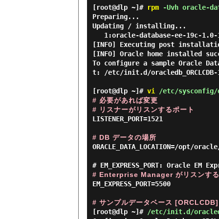
[root@dlp ~]#
rpm
-Uvh oracle-dat
Preparing...                    
Updating / installing...

   1:oracle-database-ee-19c-1.0-1     ################################# [100%]

[INFO] Executing post installatio
[INFO] Oracle home installed suc
To configure a sample Oracle Dat
t: /etc/init.d/oracledb_ORCLCDB-1
[root@dlp ~]#
vi
/etc/sysconfig/
# 必要があれば変更
# リスナーがリスンするポート
LISTENER_PORT=1521

# DB データの場所
ORACLE_DATA_LOCATION=/opt/oracle/
# Enterprise Manager がリスン
EM_EXPRESS_PORT=5500

# サンプルデータベース [ORCLCDB]
[root@dlp ~]#
/etc/init.d/oracle