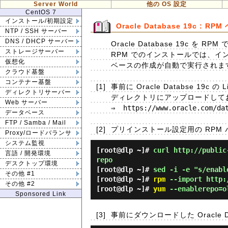
Server World
他の OS 設定
CentOS 7
インストール/初期設定
Oracle Database 19c :
NTP / SSH サーバー
DNS / DHCP サーバー
Oracle Database 19c を 
ストレージサーバー
RPM でのインストールでは、イ
仮想化
ベースの作成が自動で実行されま
クラウド基盤
コンテナー基盤
[1]
事前に Oracle Databse 
ディレクトリサーバー
ディレクトリにアップロードして
Web サーバー
⇒  https://www.oracle.com/dat
データベース
FTP / Samba / Mail
[2]
プリインストール設定用の RPM
Proxy/ロードバランサ
システム監視
[root@dlp ~]#
curl http://public
言語 / 開発環境
repo
デスクトップ環境
[root@dlp ~]#
sed -i -e "s/enabl
その他 #1
[root@dlp ~]#
rpm
--import http:/
その他 #2
[root@dlp ~]#
yum
--enablerepo=ol
Sponsored Link
[3]
事前にダウンロードした Oracle D