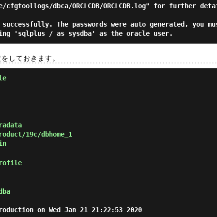
e/cfgtoollogs/dbca/ORCLCDB/ORCLCDB.log" for further detai
 successfully. The passwords were auto generated, you mus
設定をしておきます。
le
radata
roduct/19c/dbhome_1
in
rofile
dba
roduction on Wed Jan 21 21:22:53 2020
