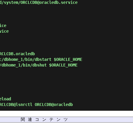
/system/ORCLCDB@oracledb.service
ce

ice

CLCDB.oracledb

c/dbhome_1/bin/dbstart $ORACLE_HOME

/dbhome_1/bin/dbshut $ORACLE_HOME

eload
CLCDB@lsnrctl ORCLCDB@oracledb
関連コンテンツ