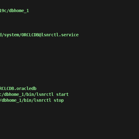
19c/dbhome_1
/system/ORCLCDB@lsnrctl.service
CLCDB.oracledb

c/dbhome_1/bin/lsnrctl start

/dbhome_1/bin/lsnrctl stop
