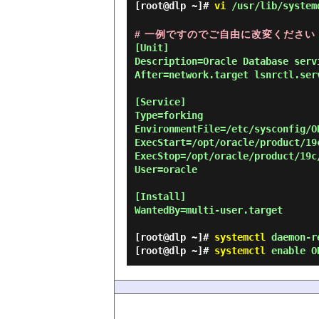
[root@dlp ~]#
vi
/usr/lib/systemd
# 一例ですのでご自由に改変ください
[Unit]

Description=Oracle Database servi
After=network.target lsnrctl.serv
[Service]

Type=forking

EnvironmentFile=/etc/sysconfig/OR
ExecStart=/opt/oracle/product/19
ExecStop=/opt/oracle/product/19c
User=oracle

[Install]

WantedBy=multi-user.target

[root@dlp ~]#
systemctl
daemon-r
[root@dlp ~]#
systemctl
enable OR