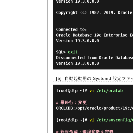
Version 19.3.0.0.0

Copyright (c) 1982, 2019, Oracle
Connected to:

Oracle Database 19c Enterprise E
Version 19.3.0.0.0

SQL> 
exit
Disconnected from Oracle Databas
[5]
自動起動用の Systemd 設定
[root@dlp ~]#
vi
/etc/oratab
# 最終行：変更
ORCLCDB:/opt/oracle/product/19c/
[root@dlp ~]#
vi
/etc/sysconfig/
# 新規作成：環境変数を定義