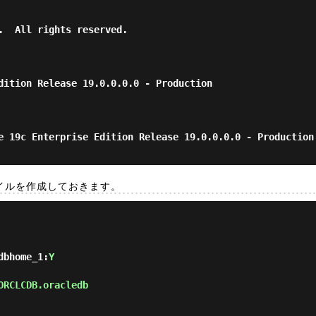
.  All rights reserved.

dition Release 19.0.0.0.0 - Production

e 19c Enterprise Edition Release 19.0.0.0.0 - Production

ファイルを作成しておきます。
dbhome_1:
Y
ORCLCDB.oracledb