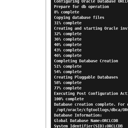
Configuring Oracle Database ORCLC
Prepare for db operation

8% complete

Copying database files

31% complete

Creating and starting Oracle inst
32% complete

36% complete

40% complete

43% complete

46% complete

Completing Database Creation

51% complete

54% complete

Creating Pluggable Databases

58% complete

77% complete

Executing Post Configuration Acti
100% complete

Database creation complete. For 
 /opt/oracle/cfgtoollogs/dbca/ORCLCDB.

Database Information:

Global Database Name:ORCLCDB

System Identifier(SID):ORCLCDB
