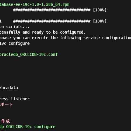
abase-ee-19c-1.0-1.x86_64.rpm
      ################################# [100%]

n scripts...

cessfully and ready to be configured.

abase you can execute the following service configuratio
9c configure

oracledb_ORCLCDB-19c.conf
oradata

するポート
 作成
db_ORCLCDB-19c configure