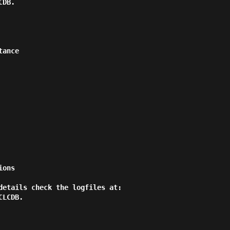
DB.

ance

ons

details check the logfiles at:
