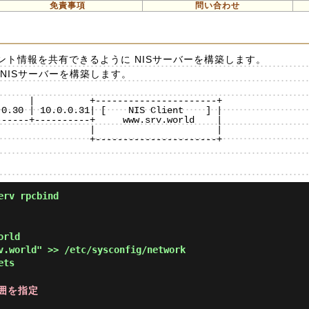
免責事項
問い合わせ
ト情報を共有できるように NISサーバーを構築します。
NISサーバーを構築します。
     |          +----------------------+

0.30 | 10.0.0.31| [    NIS Client    ] |

-----+----------+     www.srv.world    |

                |                      |

                +----------------------+

erv rpcbind
orld
.world" >> /etc/sysconfig/network
ets
範囲を指定