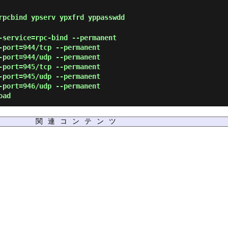
pcbind ypserv ypxfrd yppasswdd
-service=rpc-bind --permanent
-port=944/tcp --permanent
-port=944/udp --permanent
-port=945/tcp --permanent
-port=945/udp --permanent
-port=946/udp --permanent
oad
関連コンテンツ