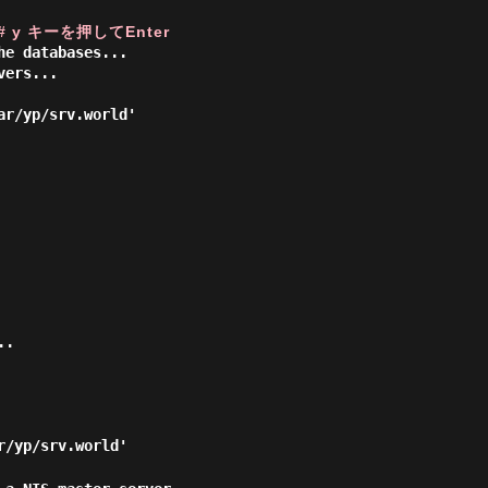
# y キーを押してEnter
he databases...
vers...
ar/yp/srv.world'
..
r/yp/srv.world'