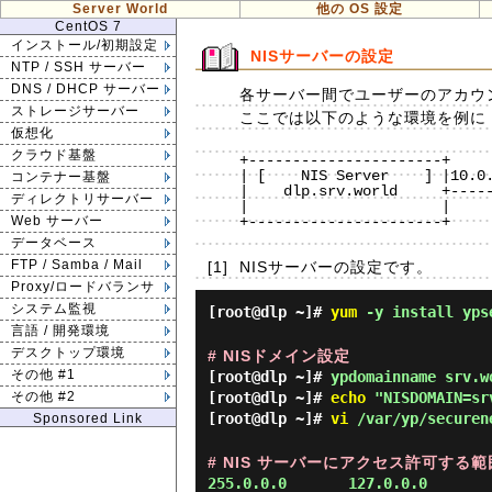
Server World
他の OS 設定
CentOS 7
インストール/初期設定
NISサーバーの設定
NTP / SSH サーバー
DNS / DHCP サーバー
各サーバー間でユーザーのアカウン
ストレージサーバー
ここでは以下のような環境を例に 
仮想化
クラウド基盤
+----------------------+     
| [    NIS Server    ] |10.0.
コンテナー基盤
|    dlp.srv.world     +-----
ディレクトリサーバー
|                      |     
+----------------------+     
Web サーバー
データベース
FTP / Samba / Mail
[1]
NISサーバーの設定です。
Proxy/ロードバランサ
システム監視
[root@dlp ~]#
yum
-y install yps
言語 / 開発環境
デスクトップ環境
# NISドメイン設定
その他 #1
[root@dlp ~]#
ypdomainname srv.w
[root@dlp ~]#
echo
"NISDOMAIN=srv
その他 #2
[root@dlp ~]#
vi
/var/yp/securen
Sponsored Link
# NIS サーバーにアクセス許可する
255.0.0.0       127.0.0.0
