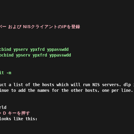
バー および NISクライアントのIPを登録
bind ypserv ypxfrd yppasswdd
cbind ypserv ypxfrd yppasswdd
it -m
uct a list of the hosts which will run NIS servers. dlp 
inue to add the names for the other hosts, one per line.
rld
l + D キーを押す
looks like this: