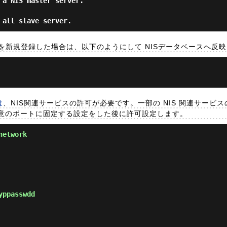
 a NIS master server.
 all slave server.
ーを新規登録した場合は、以下のようにして NISデータベースへ反
は
、NIS関連サービスの許可が必要です。一部の NIS 関連サービ
意のポートに固定する設定をした後に許可設定します。
network
yppasswdd