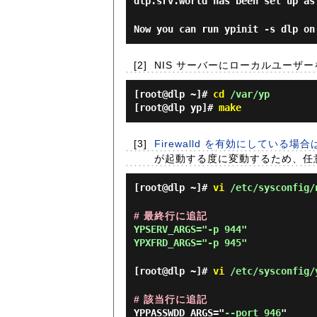
dlp.srv.world has been set up as
Now you can run ypinit -s dlp on
[2]
NIS サーバーにローカルユーザ
[root@dlp ~]#
cd
/var/yp
[root@dlp yp]#
make
[3]
Firewalld を有効にしている場合
が起動する度に変動するため、任
[root@dlp ~]#
vi
/etc/sysconfig/
# 最終行に追記
YPSERV_ARGS="-p 944"
YPXFRD_ARGS="-p 945"
[root@dlp ~]#
vi
/etc/sysconfig/
# 該当行に追記
YPPASSWDD_ARGS="
--port 946
"