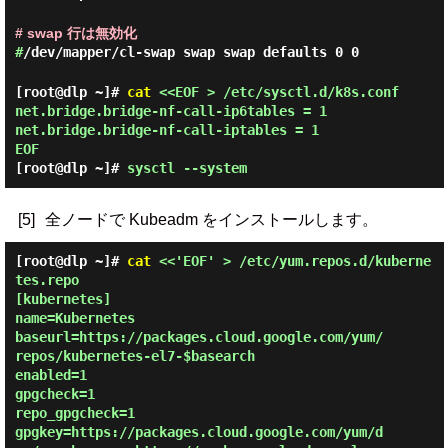
# swap 行は無効化
#
/dev/mapper/cl-swap swap swap defaults 0 0
[root@dlp ~]#
cat
<<EOF > /etc/sysctl.d/k8s.conf
net.bridge.bridge-nf-call-ip6tables = 1
net.bridge.bridge-nf-call-iptables = 1
EOF
[root@dlp ~]#
sysctl --system
[5]
全ノードで Kubeadm をインストールします。
[root@dlp ~]#
cat
<<'EOF' > /etc/yum.repos.d/kuberne
tes.repo
[kubernetes]

name=Kubernetes

baseurl=https://packages.cloud.google.com/yum/
repos/kubernetes-el7-$basearch

enabled=1

gpgcheck=1

repo_gpgcheck=1

gpgkey=https://packages.cloud.google.com/yum/d