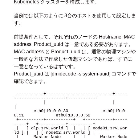
Kubernetes クラスターを構成します。
当例では以下のように 3台のホストを使用して設定しま
す。
前提条件として、それぞれのノードの Hostname, MAC
address, Product_uuid は一意である必要があります。
MAC address と Product_uuid は、通常の物理マシンや
一般的な方法で作成した仮想マシンであれば、すでに
一意となっているはずです。
Product_uuid は [dmidecode -s system-uuid] コマンドで
確認できます。
 -----------+---------------------------+-----
---------------------+------------

            |                           |                          
|

        eth0|10.0.0.30              eth0|10.0.
0.51             eth0|10.0.0.52

 +----------+-----------+   +-----------+-----
-----+   +-----------+----------+

 |   [ dlp.srv.world ]  |   | [ node01.srv.wor
ld ] |   | [ node02.srv.world ] |

 |      Master Node     |   |      Worker Node     