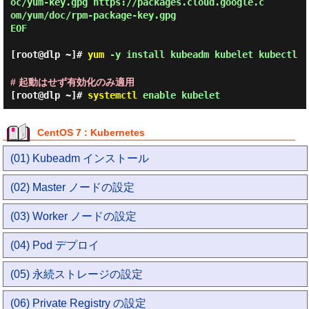
oc/yum-key.gpg https://packages.cloud.google.c
om/yum/doc/rpm-package-key.gpg

EOF

[root@dlp ~]#
yum
-y install kubeadm kubelet kubectl
# 起動はせず有効化のみ適用
[root@dlp ~]#
systemctl
enable kubelet
CentOS 7 : Kubernetes
(01) Kubeadm インストール
(02) Master ノードの設定
(03) Worker ノードの設定
(04) Pod デプロイ
(05) 永続ストレージの設定
(06) Private Registry の設定