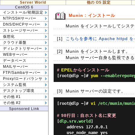
Server World
他の OS 設定
CentOS 6
インストール/初期設定
Munin : インストール
NTP/SSHサーバー
DNS/DHCPサーバー
Munin をインストールしてシ
ストレージサーバー
仮想化
[1]
こちらを参考に Apache http
クラウド基盤
ディレクトリサーバー
[2]
Munin をインストールします。
WEBサーバー
Munin サーバー自身も監視でき
データベース
MAILサーバー
#
EPEL
からインストール
FTP/Sambaサーバー
[root@dlp ~]#
yum
--enablerepo=ep
Proxy/ロードバランサ
システム監視
[3]
Munin サーバーの設定です。
デスクトップ環境
その他 #1
その他 #2
[root@dlp ~]#
vi
/etc/munin/muni
Sponsored Link
# 98行目：自ホスト名に変更
[
dlp.srv.world
]
address 127.0.0.1
use_node_name yes