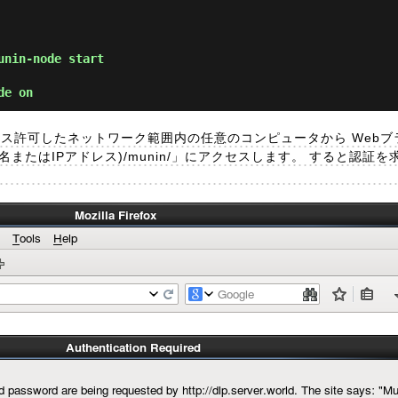
unin-node start
K ]
de on
 でアクセス許可したネットワーク範囲内の任意のコンピュータから Web
ホスト名またはIPアドレス)/munin/」にアクセスします。 すると認証を
。