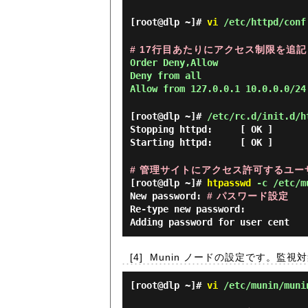
[root@dlp ~]#
vi
/etc/httpd/conf
# 17行目あたりにアクセス制限を追記
Order Deny,Allow
Deny from all
Allow from 127.0.0.1 10.0.0.0/24
[root@dlp ~]#
/etc/rc.d/init.d/h
Stopping httpd: [ OK ]
Starting httpd: [ OK ]
# 管理サイトにアクセス許可するユーザー
[root@dlp ~]#
htpasswd
-c /etc/mu
New password:
# パスワード設定
Re-type new password:
Adding password for user cent
[4]
Munin ノードの設定です。監
[root@dlp ~]#
vi
/etc/munin/muni