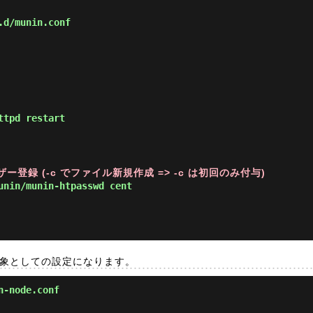
.d/munin.conf
ttpd restart
登録 (-c でファイル新規作成 => -c は初回のみ付与)
nin/munin-htpasswd cent
視対象としての設定になります。
n-node.conf