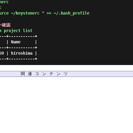
nerc
c
rce ~/keystonerc " >> ~/.bash_profile
るか確認
k project list
--+-----------+

  | Name      |

--+-----------+

9 | hiroshima |

関連コンテンツ