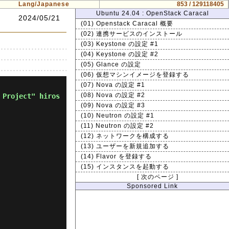
Lang/Japanese
853 / 129118405
Ubuntu 24.04 : OpenStack Caracal
2024/05/21
(01) Openstack Caracal 概要
(02) 連携サービスのインストール
(03) Keystone の設定 #1
(04) Keystone の設定 #2
(05) Glance の設定
(06) 仮想マシンイメージを登録する
(07) Nova の設定 #1
 Project" hiros
(08) Nova の設定 #2
(09) Nova の設定 #3
(10) Neutron の設定 #1
(11) Neutron の設定 #2
(12) ネットワークを構成する
(13) ユーザーを新規追加する
(14) Flavor を登録する
(15) インスタンスを起動する
[ 次のページ ]
Sponsored Link