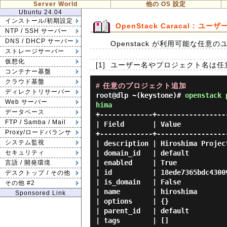
Server World
他の OS 設定
Ubuntu 24.04
インストール/初期設定
OpenStack Caracal : 
NTP / SSH サーバー
DNS / DHCP サーバー
Openstack が利用可能な任意の
ストレージサーバー
仮想化
[1]
ユーザー名やプロジェクト名は任意
コンテナー基盤
クラウド基盤
# 任意のプロジェクト追加
ディレクトリサーバー
root@dlp ~(keystone)#
openstack 
Web サーバー
hima
データベース
+-------------+------------------
FTP / Samba / Mail
| Field       | Value            
Proxy/ロードバランサ
+-------------+------------------
システム監視
| description | Hiroshima Project
| domain_id   | default          
セキュリティ
| enabled     | True             
言語 / 開発環境
| id          | 18ede7365bdc43009
デスクトップ / その他
| is_domain   | False            
その他 #2
| name        | hiroshima        
Sponsored Link
| options     | {}               
| parent_id   | default          
| tags        | []               