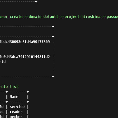
----------------+

user create --domain default --project hiroshima --passw
-------------------------+

                         |

-------------------------+

5bdc430093e8fd4a90f77369 |

                         |

                         |

5e0d43dca74f29161448ffd2 |

rld                      |

                         |

                         |

-------------------------+

role list
--+---------+

  | Name    |

--+---------+

d | service |

c | reader  |

d | member  |
