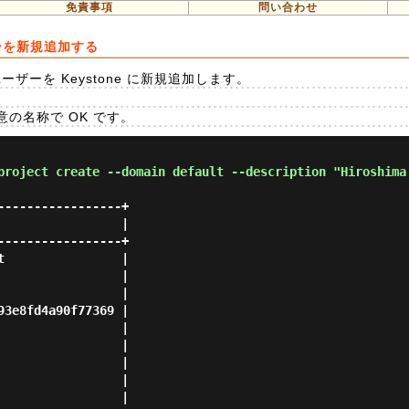
免責事項
問い合わせ
ユーザーを新規追加する
ユーザーを Keystone に新規追加します。
の名称で OK です。
project create --domain default --description "Hiroshima
----------------+

                |

----------------+

                |

                |

                |

3e8fd4a90f77369 |

                |

                |

                |

                |

                |
