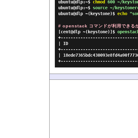
ubuntu@dlp:~$
chmod
600 ~/keysto
ubuntu@dlp:~$
source ~/keystoner
ubuntu@dlp ~(keystone)$
echo
"sou
# openstack コマンドが利用でき
[cent@dlp ~(keystone)]$
openstac
+--------------------------------
| ID                             
+--------------------------------
| 18ede7365bdc430093e8fd4a90f7736