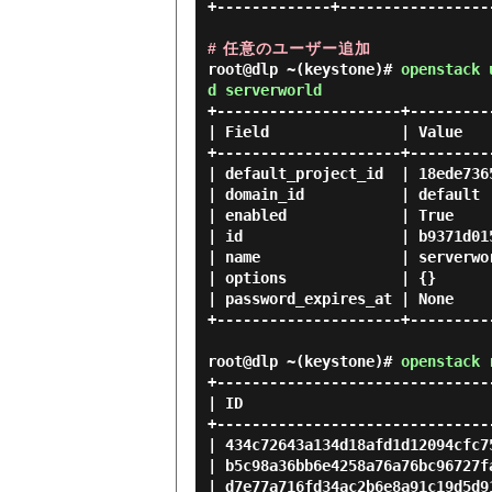
+-------------+------------------
# 任意のユーザー追加
root@dlp ~(keystone)#
openstack 
d serverworld
+---------------------+---------
| Field               | Value   
+---------------------+---------
| default_project_id  | 18ede736
| domain_id           | default 
| enabled             | True    
| id                  | b9371d01
| name                | serverwo
| options             | {}      
| password_expires_at | None    
+---------------------+---------
root@dlp ~(keystone)#
openstack 
+--------------------------------
| ID                             
+--------------------------------
| 434c72643a134d18afd1d12094cfc75
| b5c98a36bb6e4258a76a76bc96727fa
| d7e77a716fd34ac2b6e8a91c19d5d91