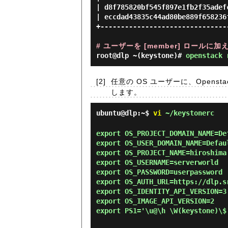
| d8f785820bf545f897e1fb2f35adefc
| eccdad43835c44ad80be889f658236f
+--------------------------------
# ユーザーを [member] ロールに加
root@dlp ~(keystone)#
openstack 
[2]
任意の OS ユーザーに、Opens
します。
ubuntu@dlp:~$
vi
~/keystonerc
export OS_PROJECT_DOMAIN_NAME=De
export OS_USER_DOMAIN_NAME=Defau
export OS_PROJECT_NAME=hiroshima
export OS_USERNAME=serverworld
export OS_PASSWORD=userpassword
export OS_AUTH_URL=https://dlp.s
export OS_IDENTITY_API_VERSION=3
export OS_IMAGE_API_VERSION=2
export PS1='\u@\h \W(keystone)\$