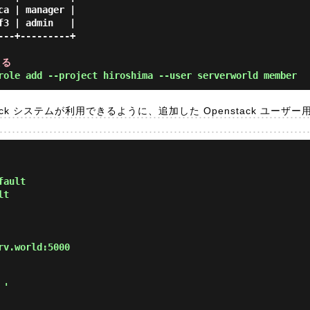
a | manager |

3 | admin   |

--+---------+

える
role add --project hiroshima --user serverworld member
tack システムが利用できるように、追加した Openstack ユーザ
fault
lt
rv.world:5000
 '