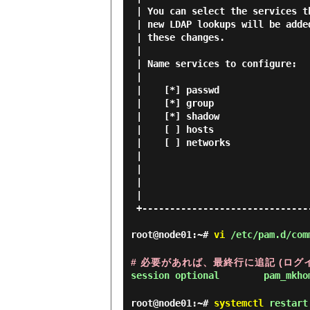
 | You can select the services that should have LDAP lookups enabled. The    |

 | new LDAP lookups will be added as the last datasource. Be sure to review  |

 | these changes.                                                            |

 |                                                                           |

 | Name services to configure:                                               |

 |                                                                           |

 |    [*] passwd                                                             |

 |    [*] group                                                              |

 |    [*] shadow                                                             |

 |    [ ] hosts                                                              |

 |    [ ] networks                                                           |

 |                                                                           |

 |                                                                           |

 |                                  <Ok>                                     |

 |                                                                           |

 +---------------------------------------------------------------------------+

root@node01:~#
vi
/etc/pam.d/com
# 必要があれば、最終行に追記 (ロ
root@node01:~#
systemctl
restart