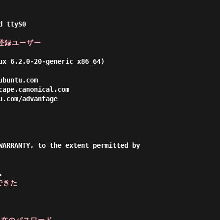
 ttyS0

P 登録ユーザー
ux 6.2.0-20-generic x86_64)

WARRANTY, to the extent permitted by



できた