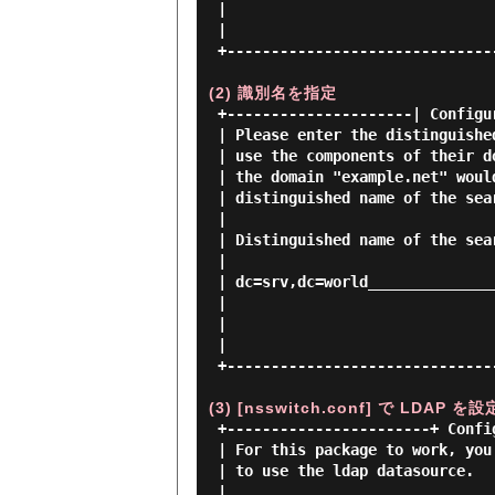
 |                                  <Ok>                                     |

 |                                                                           |

 +---------------------------------------------------------------------------+

(2) 識別名を指定
 +---------------------| Configuring ldap-auth-config |----------------------+

 | Please enter the distinguished name of the LDAP search base. Many sites   |

 | use the components of their domain names for this purpose. For example,   |

 | the domain "example.net" would use "dc=example,dc=net" as the             |

 | distinguished name of the search base.                                    |

 |                                                                           |

 | Distinguished name of the search base:                                    |

 |                                                                           |

 | dc=srv,dc=world_______________________________________________________    |

 |                                                                           |

 |                                  <Ok>                                     |

 |                                                                           |

 +---------------------------------------------------------------------------+

(3) [nsswitch.conf] で LDA
 +-----------------------+ Configuring libnss-ldapd +------------------------+

 | For this package to work, you need to modify the /etc/nsswitch.conf file  |

 | to use the ldap datasource.                                               |

 |                                                                           |
