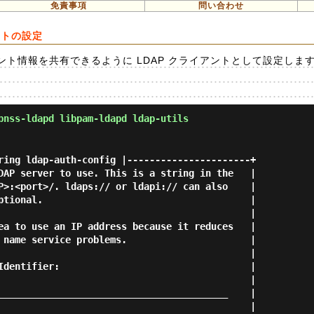
免責事項
問い合わせ
アントの設定
ウント情報を共有できるように LDAP クライアントとして設定しま
nss-ldapd libpam-ldapd ldap-utils