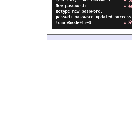
(current) LDAP Password:     
# 
New password:                
# 
Retype new password:

passwd: password updated successf
lunar@node01:~$              
# 