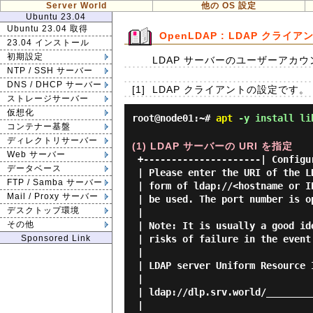
Server World
他の OS 設定
Ubuntu 23.04
Ubuntu 23.04 取得
OpenLDAP : LDAP クライ
23.04 インストール
初期設定
LDAP サーバーのユーザーアカ
NTP / SSH サーバー
DNS / DHCP サーバー
[1]
LDAP クライアントの設定です。
ストレージサーバー
仮想化
root@node01:~#
apt
-y install lib
コンテナー基盤
ディレクトリサーバー
(1) LDAP サーバーの URI を指定
Web サーバー
 +---------------------| Configuring ldap-auth-config |----------------------+

データベース
 | Please enter the URI of the LDAP server to use. This is a string in the   |

FTP / Samba サーバー
 | form of ldap://<hostname or IP>:<port>/. ldaps:// or ldapi:// can also    |

Mail / Proxy サーバー
 | be used. The port number is optional.                                     |

デスクトップ環境
 |                                                                           |

その他
 | Note: It is usually a good idea to use an IP address because it reduces   |

Sponsored Link
 | risks of failure in the event name service problems.                      |

 |                                                                           |

 | LDAP server Uniform Resource Identifier:                                  |

 |                                                                           |

 | ldap://dlp.srv.world/_________________________________________________    |

 |                                                                           |
