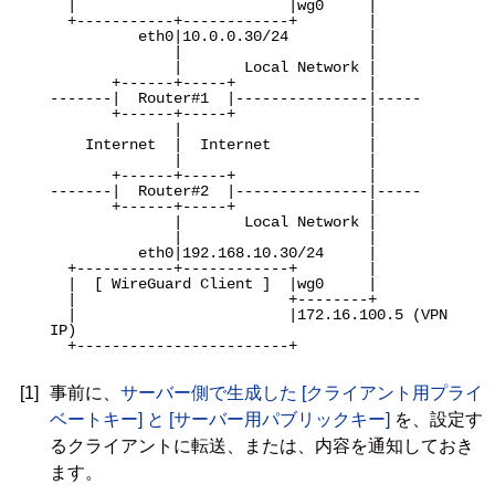
  |                        |wg0     |

  +-----------+------------+        |

          eth0|10.0.0.30/24         |

              |                     |

              |       Local Network |

       +------+-----+               |

-------|  Router#1  |---------------|-----

       +------+-----+               |

              |                     |

    Internet  |  Internet           |

              |                     |

       +------+-----+               |

-------|  Router#2  |---------------|-----

       +------+-----+               |

              |       Local Network |

              |                     |

          eth0|192.168.10.30/24     |

  +-----------+------------+        |

  |  [ WireGuard Client ]  |wg0     |

  |                        +--------+

  |                        |172.16.100.5 (VPN 
IP)

  +------------------------+

[1]
事前に、
サーバー側で生成した [クライアント用プライ
ベートキー] と [サーバー用パブリックキー]
を、設定す
るクライアントに転送、または、内容を通知しておき
ます。