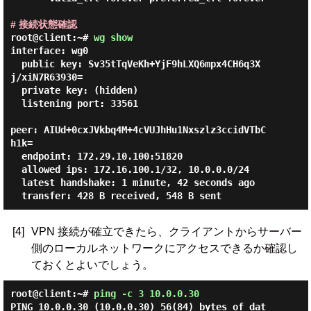
# 接続状態確認
root@client:~#
wg show
interface: wg0

  public key: Sv35tTqVeKh+YjF9hLXQ6mpx4CH6q3X
j/xiN7R63930=

  private key: (hidden)

  listening port: 33561

peer: AIUd+0cxJVkbq4M+4cVUJhHu1Nxszlz3ccidVTbC
h1k=

  endpoint: 172.29.10.100:51820

  allowed ips: 172.16.100.1/32, 10.0.0.0/24

  latest handshake: 1 minute, 42 seconds ago

[4]
VPN 接続が確立できたら、クライアントからサーバー
側のローカルネットワークにアクセスできるか確認し
ておくとよいでしょう。
root@client:~#
ping -c 3 10.0.0.30
PING 10.0.0.30 (10.0.0.30) 56(84) bytes of dat