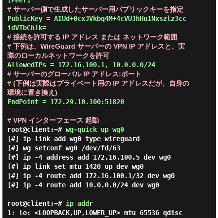
# サーバー側で生成したサーバー用パブリックキーを指定
PublicKey = AIUd+0cxJVkbq4M+4cVUJhHu1Nxszlz3cc
# 接続を許可する IP アドレス または ネットワーク範囲
# 下例は、WireGuard サーバーの VPN IP アドレスと、実
際のローカルネットワークを許可
# サーバーのグローバル IP アドレス:ポート
# (下例は実際はプライベート用の IP アドレスだが、自身の
環境に置き換え)
EndPoint = 172.29.10.100:51820

# VPN インターフェース 起動
root@client:~#
wg-quick up wg0
[#] ip link add wg0 type wireguard

[#] wg setconf wg0 /dev/fd/63

[#] ip -4 address add 172.16.100.5 dev wg0

[#] ip link set mtu 1420 up dev wg0

[#] ip -4 route add 172.16.100.1/32 dev wg0

[#] ip -4 route add 10.0.0.0/24 dev wg0

root@client:~#
ip addr
1: lo: <LOOPBACK,UP,LOWER_UP> mtu 65536 qdisc 