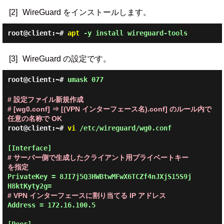
[2]
WireGuard をインストールします。
root@client:~#
apt
-y install wireguard-tools
[3]
WireGuard の設定です。
root@client:~#
umask 077
# 設定ファイル新規作成
# [wg0.conf] ⇒ [(VPN インターフェース名).conf] のルール内で
任意の名称で OK
root@client:~#
vi
/etc/wireguard/wg0.conf
# サーバー側で生成したクライアント用プライベートキー
を指定
PrivateKey = 8JI7j5Q3HWBtwMFwX6TCZf4nJXjS15S9j
# VPN インターフェースに割り当てる IP アドレス
Address = 172.16.100.5
