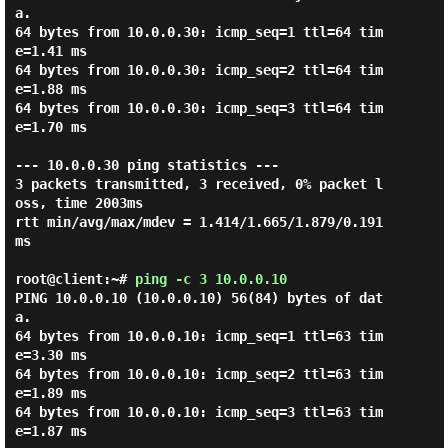
a.

64 bytes from 10.0.0.30: icmp_seq=1 ttl=64 tim
e=1.41 ms

64 bytes from 10.0.0.30: icmp_seq=2 ttl=64 tim
e=1.88 ms

64 bytes from 10.0.0.30: icmp_seq=3 ttl=64 tim
e=1.70 ms

--- 10.0.0.30 ping statistics ---

3 packets transmitted, 3 received, 0% packet l
oss, time 2003ms

rtt min/avg/max/mdev = 1.414/1.665/1.879/0.191 
ms

root@client:~#
ping -c 3 10.0.0.10
PING 10.0.0.10 (10.0.0.10) 56(84) bytes of dat
a.

64 bytes from 10.0.0.10: icmp_seq=1 ttl=63 tim
e=3.30 ms

64 bytes from 10.0.0.10: icmp_seq=2 ttl=63 tim
e=1.89 ms

64 bytes from 10.0.0.10: icmp_seq=3 ttl=63 tim
e=1.87 ms
