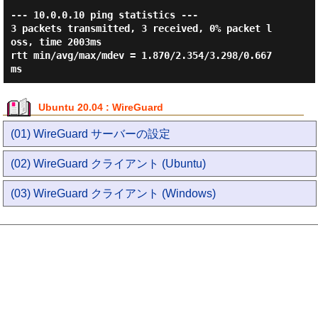
--- 10.0.0.10 ping statistics ---

3 packets transmitted, 3 received, 0% packet l
oss, time 2003ms

rtt min/avg/max/mdev = 1.870/2.354/3.298/0.667 
Ubuntu 20.04 : WireGuard
(01) WireGuard サーバーの設定
(02) WireGuard クライアント (Ubuntu)
(03) WireGuard クライアント (Windows)