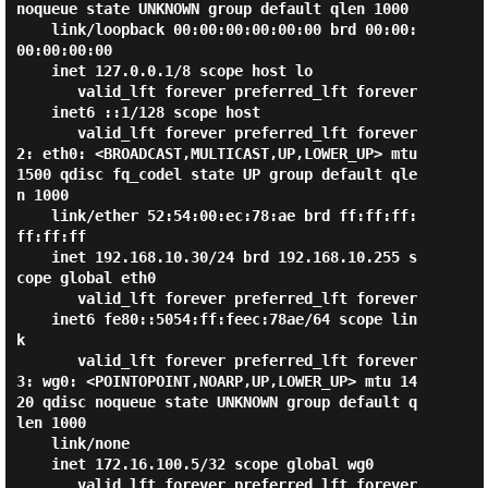
noqueue state UNKNOWN group default qlen 1000

    link/loopback 00:00:00:00:00:00 brd 00:00:
00:00:00:00

    inet 127.0.0.1/8 scope host lo

       valid_lft forever preferred_lft forever

    inet6 ::1/128 scope host

       valid_lft forever preferred_lft forever

2: eth0: <BROADCAST,MULTICAST,UP,LOWER_UP> mtu 
1500 qdisc fq_codel state UP group default qle
n 1000

    link/ether 52:54:00:ec:78:ae brd ff:ff:ff:
ff:ff:ff

    inet 192.168.10.30/24 brd 192.168.10.255 s
cope global eth0

       valid_lft forever preferred_lft forever

    inet6 fe80::5054:ff:feec:78ae/64 scope lin
k

       valid_lft forever preferred_lft forever

3: wg0: <POINTOPOINT,NOARP,UP,LOWER_UP> mtu 14
20 qdisc noqueue state UNKNOWN group default q
len 1000

    link/none

    inet 172.16.100.5/32 scope global wg0

       valid_lft forever preferred_lft forever
