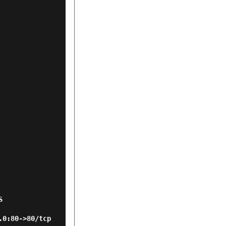
 
>80/tcp       