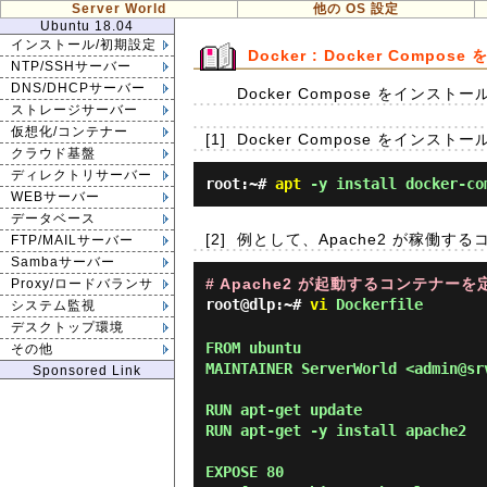
Server World
他の OS 設定
Ubuntu 18.04
インストール/初期設定
Docker : Docker Compos
NTP/SSHサーバー
DNS/DHCPサーバー
Docker Compose をイ
ストレージサーバー
仮想化/コンテナー
[1]
Docker Compose をインスト
クラウド基盤
ディレクトリサーバー
root:~#
apt
-y install docker-co
WEBサーバー
データベース
[2]
例として、Apache2 が稼働す
FTP/MAILサーバー
Sambaサーバー
# Apache2 が起動するコンテナーを
Proxy/ロードバランサ
root@dlp:~#
vi
Dockerfile
システム監視
デスクトップ環境
FROM ubuntu

その他
MAINTAINER ServerWorld <admin@srv
Sponsored Link
RUN apt-get update

RUN apt-get -y install apache2

EXPOSE 80
