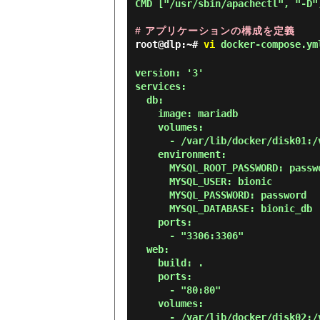
CMD ["/usr/sbin/apachectl", "-D",
# アプリケーションの構成を定義
root@dlp:~#
vi
docker-compose.ym
version: '3'

services:

  db:

    image: mariadb

    volumes:

      - /var/lib/docker/disk01:/var/lib/mysql

    environment:

      MYSQL_ROOT_PASSWORD: password

      MYSQL_USER: bionic

      MYSQL_PASSWORD: password

      MYSQL_DATABASE: bionic_db

    ports:

      - "3306:3306"

  web:

    build: .

    ports:

      - "80:80"

    volumes:

      - /var/lib/docker/disk02:/var/www/html
