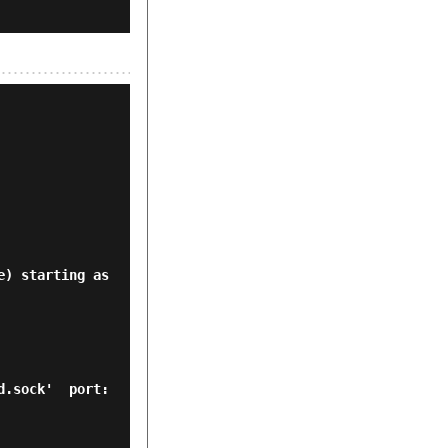
) starting as 
.sock'  port: 