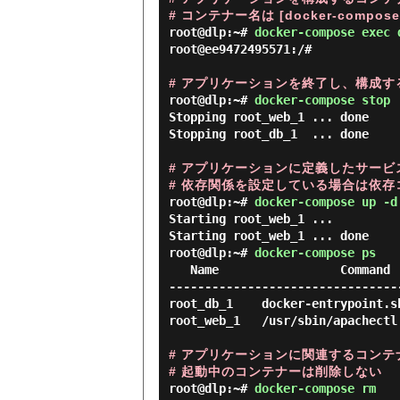
# コンテナー名は [docker-compos
root@dlp:~#
docker-compose exec 
root@ee9472495571:/#

# アプリケーションを終了し、構成
root@dlp:~#
docker-compose stop
Stopping root_web_1 ... done

Stopping root_db_1  ... done

# アプリケーションに定義したサービ
# 依存関係を設定している場合は依
root@dlp:~#
docker-compose up -d
Starting root_web_1 ...

root@dlp:~#
docker-compose ps
   Name                 Command               State          Ports

--------------------------------
root_db_1    docker-entrypoint.s
root_web_1   /usr/sbin/apachectl
# アプリケーションに関連するコンテ
# 起動中のコンテナーは削除しない
root@dlp:~#
docker-compose rm