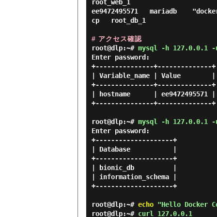
root_web_1

ee9472495571   mariadb    "docke
cp   root_db_1

# アクセス確認
root@dlp:~#
mysql -h 127.0.0.1 -
Enter password:

+---------------+--------------+

| Variable_name | Value        |

+---------------+--------------+

| hostname      | ee9472495571 |

+---------------+--------------+

root@dlp:~#
mysql -h 127.0.0.1 -
Enter password:

+--------------------+

| Database           |

+--------------------+

| bionic_db          |

| information_schema |

+--------------------+

root@dlp:~#
echo
"Hello Docker Co
root@dlp:~#
curl 127.0.0.1