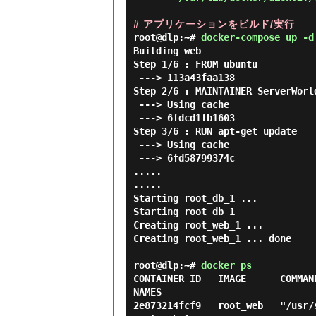
# アプリケーションをビルド/実行
root@dlp:~#
docker-compose up -d
Building web

Step 1/6 : FROM ubuntu

 ---> 113a43faa138

Step 2/6 : MAINTAINER ServerWorld
 ---> Using cache

 ---> 6fdcd1fb1603

Step 3/6 : RUN apt-get update

 ---> Using cache

 ---> 6fd58799374c

.....

.....

Starting root_db_1 ...

Starting root_db_1

Creating root_web_1 ...

Creating root_web_1 ... done

root@dlp:~#
docker ps
CONTAINER ID   IMAGE      COMMAND      
NAMES

2e873214fcf9   root_web   "/usr/sb