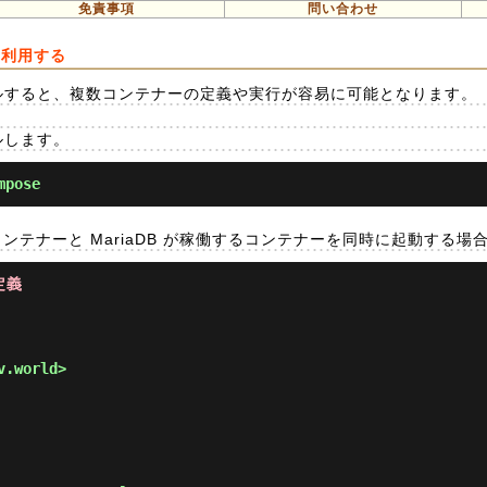
免責事項
問い合わせ
e を利用する
ンストールすると、複数コンテナーの定義や実行が容易に可能となります。
ールします。
mpose
るコンテナーと MariaDB が稼働するコンテナーを同時に起動する
定義
.world>
