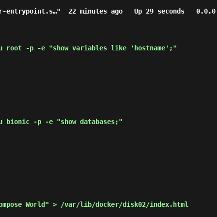
r-entrypoint.s…"  22 minutes ago   Up 29 seconds   0.0.0
u root -p -e "show variables like 'hostname';"
u bionic -p -e "show databases;"
mpose World" > /var/lib/docker/disk02/index.html