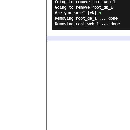
Going to remove root_web_1

Going to remove root_db_1

Are you sure? [yN] 
y
Removing root_db_1 ... done
