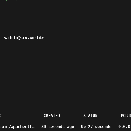
 <admin@srv.world>

            CREATED          STATUS          PORTS                   
in/apachectl…"  30 seconds ago   Up 27 seconds   0.0.0.0:80-