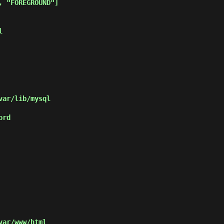
 "FOREGROUND"]

l