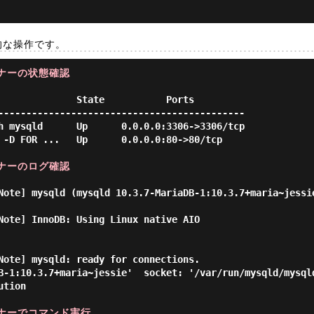
基本的な操作です。
ナーの状態確認
--------------------------------------------

h mysqld      Up      0.0.0.0:3306->3306/tcp

 -D FOR ...   Up      0.0.0.0:80->80/tcp

ナーのログ確認
Note] mysqld (mysqld 10.3.7-MariaDB-1:10.3.7+maria~jessie
Note] InnoDB: Using Linux native AIO

Note] mysqld: ready for connections.

B-1:10.3.7+maria~jessie'  socket: '/var/run/mysqld/mysqld
tion

テナーでコマンド実行