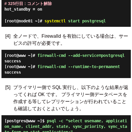
# 325行目 : コメント解除
hot_standby = on
[root@node01 ~]#
systemctl
start postgresql
[4]
全ノードで、Firewalld を有効にしている場合は、サー
ビスの許可が必要です。
[root@www ~]#
firewall-cmd --add-service=postgresql
success
[root@www ~]#
firewall-cmd --runtime-to-permanent
success
[5]
プライマリー側で SQL 実行し、以下のような結果が返
ってくれば OK です。 プライマリー側データベースを
作成する等してレプリケーションが行われていること
も確認しておくとよいでしょう。
[postgres@www ~]$
psql -c "select usename, applicati
on_name, client_addr, state, sync_priority, sync_sta