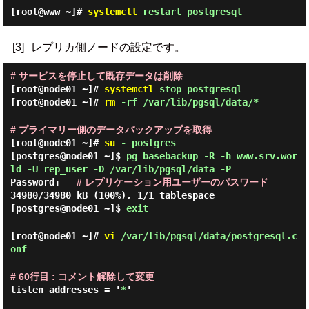
[root@www ~]#
systemctl
restart postgresql
[3]
レプリカ側ノードの設定です。
# サービスを停止して既存データは削除
[root@node01 ~]#
systemctl
stop postgresql
[root@node01 ~]#
rm
-rf /var/lib/pgsql/data/*
# プライマリー側のデータバックアップを取得
[root@node01 ~]#
su
- postgres
[postgres@node01 ~]$
pg_basebackup -R -h www.srv.wor
ld -U rep_user -D /var/lib/pgsql/data -P
Password:
# レプリケーション用ユーザーのパスワード
34980/34980 kB (100%), 1/1 tablespace
[postgres@node01 ~]$
exit
[root@node01 ~]#
vi
/var/lib/pgsql/data/postgresql.c
onf
# 60行目 : コメント解除して変更
listen_addresses = '
*
'