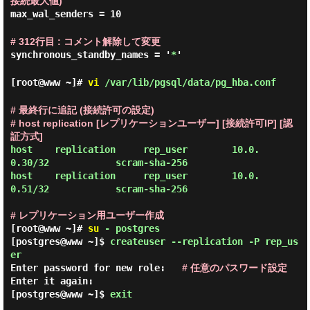
接続最大値)
max_wal_senders = 10
# 312行目 : コメント解除して変更
synchronous_standby_names = '
*
'
[root@www ~]#
vi
/var/lib/pgsql/data/pg_hba.conf
# 最終行に追記 (接続許可の設定)
# host replication [レプリケーションユーザー] [接続許可IP] [認
証方式]
host    replication     rep_user        10.0.
0.30/32            scram-sha-256

host    replication     rep_user        10.0.
0.51/32            scram-sha-256
# レプリケーション用ユーザー作成
[root@www ~]#
su
- postgres
[postgres@www ~]$
createuser --replication -P rep_us
er
Enter password for new role:
# 任意のパスワード設定
Enter it again:
[postgres@www ~]$
exit