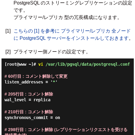
PostgreSQL のストリーミングレプリケーションの設定
です。
プライマリー/レプリカ 型の冗長構成になります。
[1]
こちらの [1] を参考に プライマリー/レプリカ 全ノード
に PostgreSQL サーバーをインストールしておきます
。
[2]
プライマリー側ノードの設定です。
[root@www ~]#
vi
/var/lib/pgsql/data/postgresql.conf
# 60行目 : コメント解除して変更
listen_addresses = '
*
'
# 205行目 : コメント解除
wal_level = replica
# 210行目 : コメント解除
synchronous_commit = on
# 298行目 : コメント解除 (レプリケーションリクエストを受ける