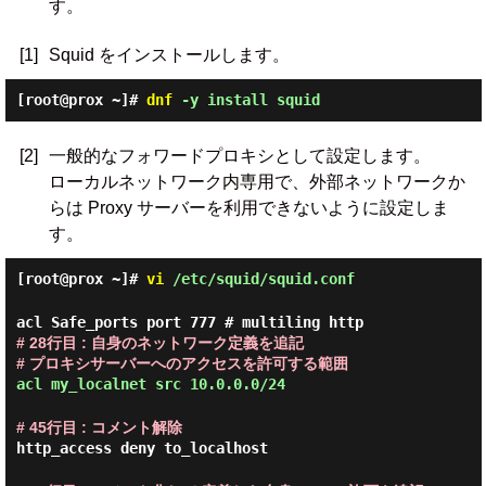
す。
[1]
Squid をインストールします。
[root@prox ~]#
dnf
-y install squid
[2]
一般的なフォワードプロキシとして設定します。
ローカルネットワーク内専用で、外部ネットワークか
らは Proxy サーバーを利用できないように設定しま
す。
[root@prox ~]#
vi
/etc/squid/squid.conf
acl Safe_ports port 777 # multiling http
# 28行目 : 自身のネットワーク定義を追記
# プロキシサーバーへのアクセスを許可する範囲
acl my_localnet src 10.0.0.0/24
# 45行目 : コメント解除
http_access deny to_localhost