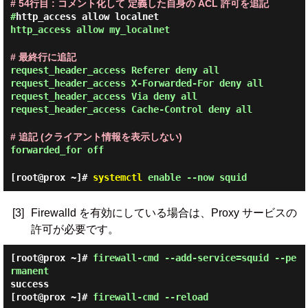
# 54行目 : コメント化して 定義した自身の ACL 許可を追記
#
http_access allow localnet
http_access allow my_localnet
# 最終行に追記
request_header_access Referer deny all
request_header_access X-Forwarded-For deny all
request_header_access Via deny all
request_header_access Cache-Control deny all
# 追記 (クライアント情報を表示しない)
forwarded_for off
[root@prox ~]#
systemctl
enable --now squid
[3]
Firewalld を有効にしている場合は、Proxy サービスの
許可が必要です。
[root@prox ~]#
firewall-cmd --add-service=squid --pe
rmanent
success
[root@prox ~]#
firewall-cmd --reload