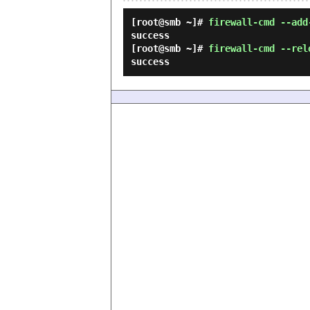
[root@smb ~]#
firewall-cmd --add
success
[root@smb ~]#
firewall-cmd --rel
success