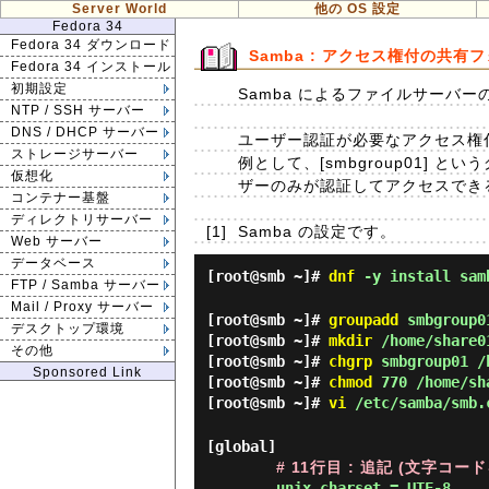
Server World
他の OS 設定
Fedora 34
Fedora 34 ダウンロード
Samba : アクセス権付の共有
Fedora 34 インストール
初期設定
Samba によるファイルサーバー
NTP / SSH サーバー
DNS / DHCP サーバー
ユーザー認証が必要なアクセス権
ストレージサーバー
例として、[smbgroup01] と
仮想化
ザーのみが認証してアクセスでき
コンテナー基盤
ディレクトリサーバー
[1]
Samba の設定です。
Web サーバー
データベース
[root@smb ~]#
dnf
-y install sam
FTP / Samba サーバー
Mail / Proxy サーバー
[root@smb ~]#
groupadd
smbgroup0
デスクトップ環境
[root@smb ~]#
mkdir
/home/share0
その他
[root@smb ~]#
chgrp
smbgroup01 /
Sponsored Link
[root@smb ~]#
chmod
770 /home/sh
[root@smb ~]#
vi
/etc/samba/smb.
[global]

# 11行目 : 追記 (文字コー
unix charset = UTF-8
