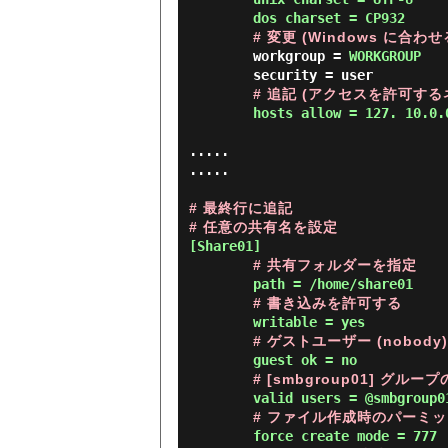
        dos charset = CP932
# 変更 (Windows に合わせ
        workgroup = 
WORKGROUP
        security = user

# 追記 (アクセスを許可す
hosts allow = 127. 10.0.
.....

.....

# 最終行に追記
# 任意の共有名を設定
[Share01]

# 共有フォルダーを指定
        path = /home/share01

# 書き込みを許可する
        writable = yes

# ゲストユーザー (nobod
        guest ok = no

# [smbgroup01] グ
        valid users = @smbgroup01

# ファイル作成時のパーミッシ
        force create mode = 777
