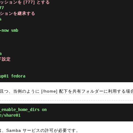
ションを [777] とする
ッションを継承する
es 
-now smb
a
ド設定
up01 fedora
且つ、当例のように [/home] 配下を共有フォルダーに利用する場合は 
_enable_home_dirs on
e/share01
場合は、Samba サービスの許可が必要です。