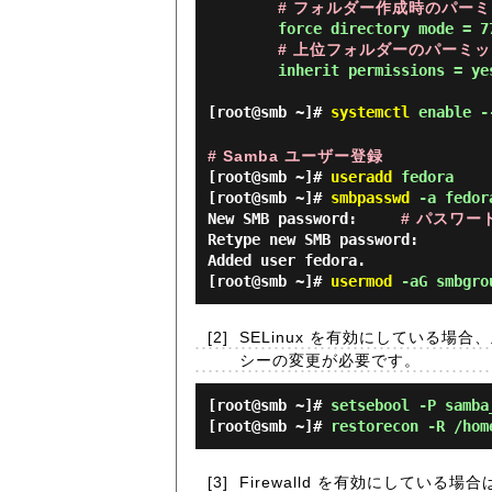
# フォルダー作成時のパーミッ
        force directory mode = 777

# 上位フォルダーのパーミ
        inherit permissions = y
[root@smb ~]#
systemctl
enable -
# Samba ユーザー登録
[root@smb ~]#
useradd
fedora
[root@smb ~]#
smbpasswd
-a fedor
New SMB password:
# パスワー
Retype new SMB password:
Added user fedora.
[root@smb ~]#
usermod
-aG smbgro
[2]
SELinux を有効にしている場合、
シーの変更が必要です。
[root@smb ~]#
setsebool -P samba
[root@smb ~]#
restorecon -R /hom
[3]
Firewalld を有効にしている