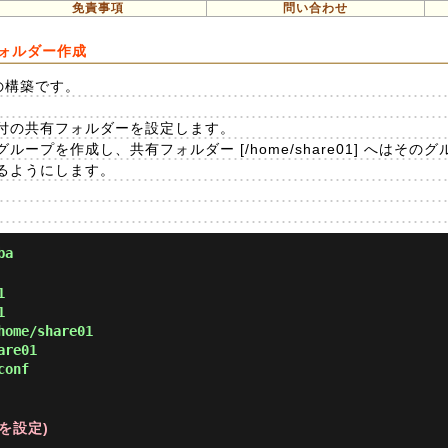
免責事項
問い合わせ
フォルダー作成
の構築です。
付の共有フォルダーを設定します。
いうグループを作成し、共有フォルダー [/home/share01] へはそ
るようにします。
ba
1
1
home/share01
are01
conf
ドを設定)