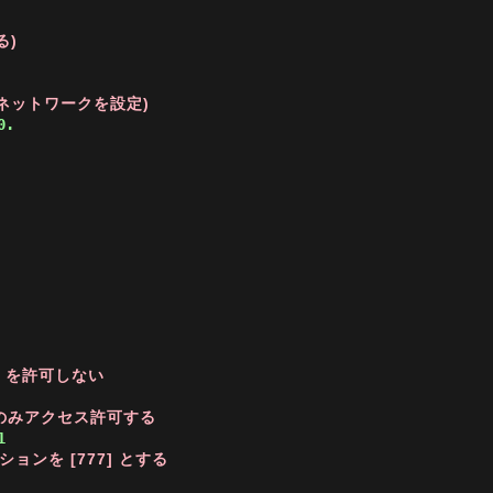
る)
るネットワークを設定)
0. 
y) を許可しない
ループのみアクセス許可する
ョンを [777] とする