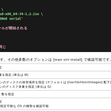
\

vd-x86_64-34-1.2.iso \

00n8 serial' 
トールが開始される
同じ
他多数のオプションは [man virt-install] で確認可能です
定
を指定 (単位は M)
シンのディスクの保管場所を指定 (デフォルトは [/var/lib/libvirt/images] 配下
想マシンのディスク容量を指定 (単位は G)
U 数を指定
定
 os] で指定可能な OS の種類を確認可能