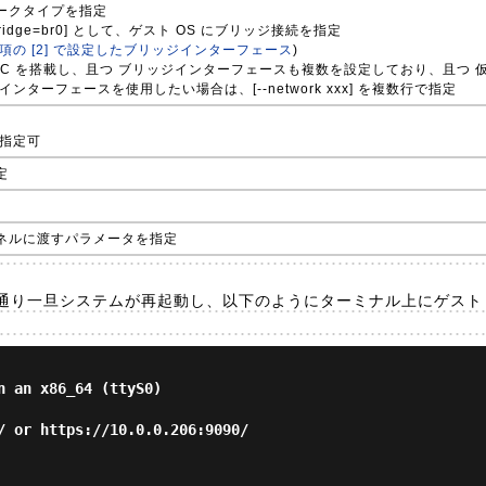
ークタイプを指定
k bridge=br0] として、ゲスト OS にブリッジ接続を指定
の項の [2] で設定したブリッジインターフェース
)
IC を搭載し、且つ ブリッジインターフェースも複数を設定しており、且つ 
ンターフェースを使用したい場合は、[--network xxx] を複数行で指定
等が指定可
定
ネルに渡すパラメータを指定
通り一旦システムが再起動し、以下のようにターミナル上にゲスト 
 an x86_64 (ttyS0)

/ or https://10.0.0.206:9090/
