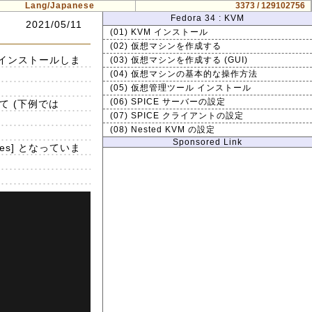
Lang/Japanese
3373 / 129102756
Fedora 34 : KVM
2021/05/11
(01) KVM インストール
(02) 仮想マシンを作成する
 をインストールしま
(03) 仮想マシンを作成する (GUI)
(04) 仮想マシンの基本的な操作方法
(05) 仮想管理ツール インストール
(06) SPICE サーバーの設定
て (下例では
(07) SPICE クライアントの設定
(08) Nested KVM の設定
Sponsored Link
ges] となっていま