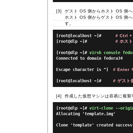
[3]
ゲスト OS 側からホスト OS 側へ
ホスト OS 側からゲスト OS 側へ
す。
[root@localhost ~]#      
# Ctrl 
[root@dlp ~]#            
# ホス
[root@dlp ~]# 
virsh console fedo
Connected to domain fedora34

Escape character is ^]  
# Ente
[root@localhost ~]#     
# ゲス
[4]
作成した仮想マシンは容易に複製
[root@dlp ~]#
virt-clone --origi
Allocating 'template.img'       
Clone 'template' created successf