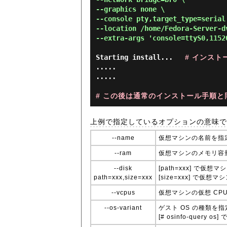
--graphics none \

--console pty,target_type=serial 
--location /home/Fedora-Server-d
--extra-args 'console=ttyS0,1152
Starting install...   
# インス
.....

.....

# この後は通常のインストール手順と
上例で指定しているオプションの意味です。その
--name
仮想マシンの名前を指
--ram
仮想マシンのメモリ容量
--disk
[path=xxx] で仮想マ
path=xxx,size=xxx
[size=xxx] で仮
--vcpus
仮想マシンの仮想 CP
--os-variant
ゲスト OS の種類を指
[# osinfo-query