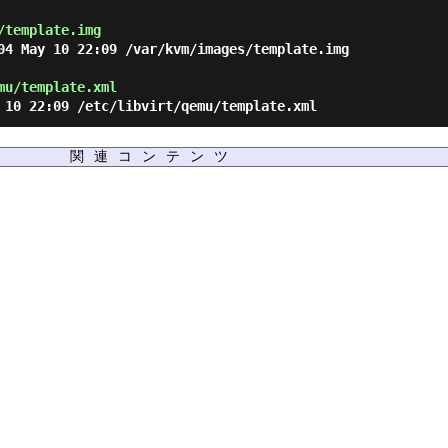
/template.img
04 May 10 22:09 /var/kvm/images/template.img
mu/template.xml
 10 22:09 /etc/libvirt/qemu/template.xml
関連コンテンツ