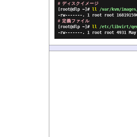
# ディスクイメージ
[root@dlp ~]#
ll
/var/kvm/images
-rw-------. 1 root root 16819159
# 定義ファイル
[root@dlp ~]#
ll
/etc/libvirt/qe
-rw-------. 1 root root 4931 May