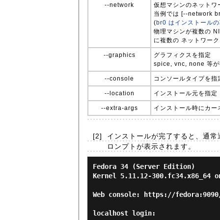
--network
仮想マシンのネットワ
当例では [--networ
(
br0 はインストール
物理マシンが複数の N
に複数の ネットワークイ
--graphics
グラフィクスを指定
spice, vnc, none 
--console
コンソールタイプを指
--location
インストール元を指定
--extra-args
インストール時にカー
[2]
インストールが完了すると、通常
ロンプトが表示されます。
Fedora 34 (Server Edition)

Kernel 5.11.12-300.fc34.x86_64 on
Web console: https://fedora:9090