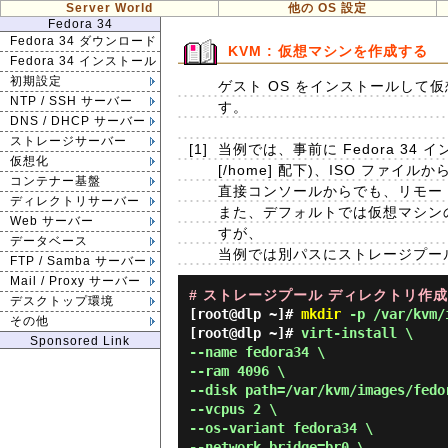
Server World
他の OS 設定
Fedora 34
Fedora 34 ダウンロード
KVM : 仮想マシンを作成する
Fedora 34 インストール
初期設定
ゲスト OS をインストールして仮
NTP / SSH サーバー
す。
DNS / DHCP サーバー
ストレージサーバー
[1]
当例では、事前に Fedora 34
仮想化
[/home] 配下)、ISO ファ
コンテナー基盤
直接コンソールからでも、リモート
ディレクトリサーバー
また、デフォルトでは仮想マシンのイメージ
Web サーバー
すが、
データベース
当例では別パスにストレージプール
FTP / Samba サーバー
Mail / Proxy サーバー
# ストレージプール ディレクトリ作成
デスクトップ環境
[root@dlp ~]#
mkdir
-p /var/kvm/
その他
[root@dlp ~]# 
virt-install \

Sponsored Link
--name fedora34 \

--ram 4096 \

--disk path=/var/kvm/images/fedor
--vcpus 2 \

--os-variant fedora34 \

--network bridge=br0 \
