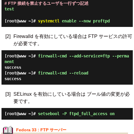
# FTP 接続を禁止するユーザを一行ずつ記述
test
[root@www ~]#
systemctl
enable --now proftpd
[2]
Firewalld を有効にしている場合は FTP サービスの許可
が必要です。
[root@www ~]#
firewall-cmd --add-service=ftp --perma
nent
success
[root@www ~]#
firewall-cmd --reload
success
[3]
SELinux を有効にしている場合は ブール値の変更が必
要です。
[root@www ~]#
setsebool -P ftpd_full_access on
Fedora 33 : FTP サーバー