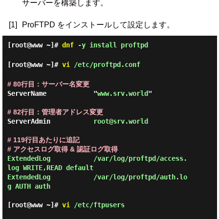
サーバーを構築します。
[1]
ProFTPD をインストールして設定します。
[root@www ~]#
dnf
-y install proftpd
[root@www ~]#
vi
/etc/proftpd.conf
# 80行目：サーバー名変更
ServerName            "
www.srv.world
"

# 82行目：管理者アドレス変更
ServerAdmin           
root@srv.world
# 119行目あたりに追記
# アクセスログ取得 & 認証ログ取得
ExtendedLog           /var/log/proftpd/access.
log WRITE,READ default

ExtendedLog           /var/log/proftpd/auth.lo
g AUTH auth

[root@www ~]#
vi
/etc/ftpusers