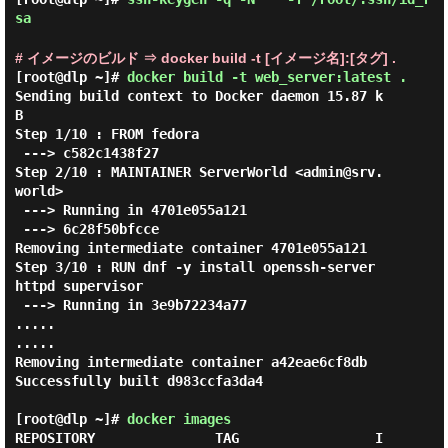
sa
# イメージのビルド ⇒ docker build -t [イメージ名]:[タグ] .
[root@dlp ~]#
docker build -t web_server:latest .
Sending build context to Docker daemon 15.87 k
B

Step 1/10 : FROM fedora

 ---> c582c1438f27

Step 2/10 : MAINTAINER ServerWorld <admin@srv.
world>

 ---> Running in 4701e055a121

 ---> 6c28f50bfcce

Removing intermediate container 4701e055a121

Step 3/10 : RUN dnf -y install openssh-server 
httpd supervisor

 ---> Running in 3e9b72234a77

.....

.....

Removing intermediate container a42eae6cf8db

Successfully built d983ccfa3da4

[root@dlp ~]#
docker images
REPOSITORY               TAG                 I