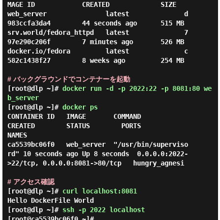
MAGE ID            CREATED             SIZE

web_server               latest              d
983ccfa3da4        44 seconds ago      515 MB

srv.world/fedora_httpd   latest              7
97e290c206f        7 minutes ago       526 MB

docker.io/fedora         latest              c
582c1438f27        8 weeks ago         254 MB

# バックグラウンドでコンテナーを起動
[root@dlp ~]#
docker run -d -p 2022:22 -p 8081:80 we
b_server
[root@dlp ~]#
docker ps
CONTAINER ID   IMAGE       COMMAND                
CREATED        STATUS        PORTS                                        
NAMES

ca5539bc06f0   web_server  "/usr/bin/superviso
rd" 10 seconds ago Up 8 seconds  0.0.0.0:2022-
>22/tcp, 0.0.0.0:8081->80/tcp   hungry_agnesi

# アクセス確認
[root@dlp ~]#
curl localhost:8081
Hello DockerFile World
[root@dlp ~]#
ssh -p 2022 localhost
[root@ca5539bc06f0 ~]#