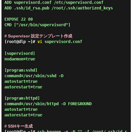
ADD supervisord.conf /etc/supervisord.conf

ADD .ssh/id_rsa.pub /root/.ssh/authorized_keys

EXPOSE 22 80

CMD ["/usr/bin/supervisord"]

# Supervisor 設定テンプレート作成
[root@dlp ~]#
vi
supervisord.conf
[supervisord]

nodaemon=true

[program:sshd]

command=/usr/sbin/sshd -D

autostart=true

autorestart=true

[program:httpd]

command=/usr/sbin/httpd -D FOREGROUND

autostart=true

autorestart=true

# SSHキー生成
[root@dlp ~]#
ssh-keygen -q -N "" -f /root/.ssh/id_r