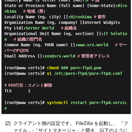
Country Name (2 letter code) [AU]:
JP
# 国
State or Province Name (full name) [Some-State]:
Hiro
shima
# 地域（県）
Locality Name (eg, city) []:
Hiroshima
# 都市
Organization Name (eg, company) [Internet Widgits
Pty Ltd]:
Server World
# 組織名
Organizational Unit Name (eg, section) []:
IT Solutio
n
# 組織の部門名
Common Name (eg, YOUR name) []:
www.srv.world
# サー
バーのFQDN
Email Address []:
xxx@srv.world
# 管理者アドレス
[root@www certs]#
chmod
600 pure-ftpd.pem
[root@www certs]#
vi
/etc/pure-ftpd/pure-ftpd.conf
# 430行目：コメント解除
TLS 1
[root@www certs]#
systemctl
restart pure-ftpd.servic
e
[2]
クライアント側の設定です。 FileZilla を起動し、 「フ
ァイル」-「サイトマネージャ」と開き、以下のように