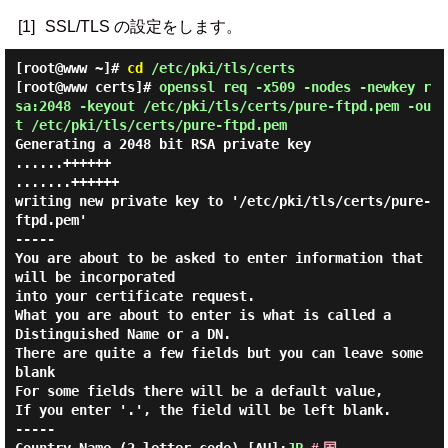
[1]
SSL/TLS の設定をします。
[root@www ~]#
cd
/etc/pki/tls/certs
[root@www certs]#
openssl req -x509 -nodes -newkey r
sa:2048 -keyout /etc/pki/tls/certs/pure-ftpd.pem -ou
t /etc/pki/tls/certs/pure-ftpd.pem
Generating a 2048 bit RSA private key
......++++++
.......++++++
writing new private key to '/etc/pki/tls/certs/pure-
ftpd.pem'
-----
You are about to be asked to enter information that
will be incorporated
into your certificate request.
What you are about to enter is what is called a
Distinguished Name or a DN.
There are quite a few fields but you can leave some
blank
For some fields there will be a default value,
If you enter '.', the field will be left blank.
-----