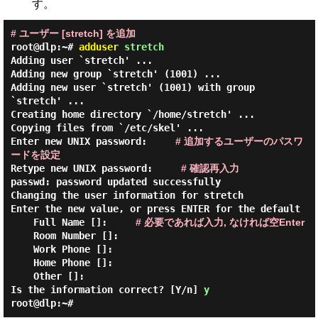
す。
# ユーザー [stretch] を追加
root@dlp:~#
adduser
stretch
Adding user `stretch' ...
Adding new group `stretch' (1001) ...
Adding new user `stretch' (1001) with group
`stretch' ...
Creating home directory `/home/stretch' ...
Copying files from `/etc/skel' ...
Enter new UNIX password:
# 追加するユーザーのパスワ
ードを設定
Retype new UNIX password:
# 確認再入力
passwd: password updated successfully
Changing the user information for stretch
Enter the new value, or press ENTER for the default
Full Name []:
# 必要であれば入力, なければ空Enter
Room Number []:
Work Phone []:
Home Phone []:
Other []:
Is the information correct? [Y/n]
y
root@dlp:~#