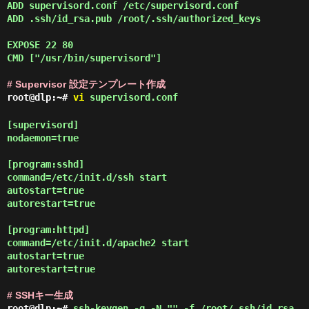
ADD supervisord.conf /etc/supervisord.conf

ADD .ssh/id_rsa.pub /root/.ssh/authorized_keys

EXPOSE 22 80

CMD ["/usr/bin/supervisord"]

# Supervisor 設定テンプレート作成
root@dlp:~#
vi
supervisord.conf
[supervisord]

nodaemon=true

[program:sshd]

command=/etc/init.d/ssh start

autostart=true

autorestart=true

[program:httpd]

command=/etc/init.d/apache2 start

autostart=true

autorestart=true

# SSHキー生成
root@dlp:~#
ssh-keygen -q -N "" -f /root/.ssh/id_rsa