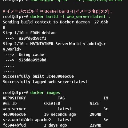
# イメージのビルド ⇒ docker build -t [イメージ名]:[タグ] .
root@dlp:~#
docker build -t web_server:latest .
Sending build context to Docker daemon  27.65k
B

Step 1/10 : FROM debian

 --->  a20fd0d59cf1

Step 2/10 : MAINTAINER ServerWorld < admin@sr
v.world> 

 --->  Using cache

 --->  526dda9559bd

.....

.....

Successfully built 3c4e390e6c8e

Successfully tagged web_server:latest

root@dlp:~#
docker images
REPOSITORY              TAG                 IM
AGE ID            CREATED             SIZE

web_server              latest              3c
4e390e6c8e        19 seconds ago      296MB

srv.world/deb_apache2   latest              8e
fc6944bf8d        2 days ago          219MB
