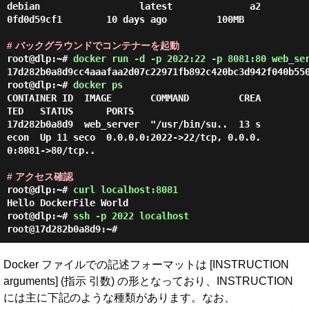
debian                  latest              a2
0fd0d59cf1        10 days ago         100MB

# バックグラウンドでコンテナーを起動
root@dlp:~#
docker run -d -p 2022:22 -p 8081:80 web_se
17d282b0a8d9cc4aaafaa2d07c22971fb892c420bc3d942f040b55
root@dlp:~#
docker ps
CONTAINER ID  IMAGE       COMMAND         CREA
TED   STATUS      PORTS                                      

17d282b0a8d9  web_server  "/usr/bin/su..  13 s
econ  Up 11 seco  0.0.0.0:2022->22/tcp, 0.0.0.
0:8081->80/tcp..

# アクセス確認
root@dlp:~#
curl localhost:8081
Hello DockerFile World
root@dlp:~#
ssh -p 2022 localhost
root@17d282b0a8d9:~#
Docker ファイルでの記述フォーマットは [INSTRUCTION
arguments] (指示 引数) の形となっており、INSTRUCTION
には主に下記のような種類があります。なお、