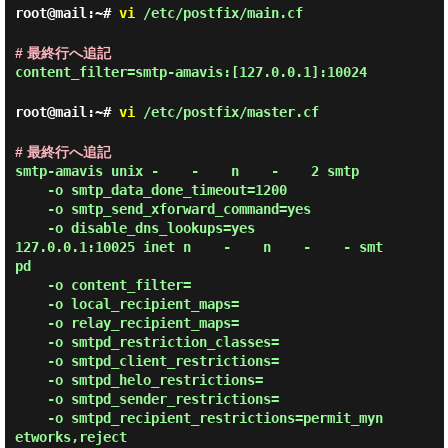
root@mail:~#
vi
/etc/postfix/main.cf
# 最終行へ追記
content_filter=smtp-amavis:[127.0.0.1]:10024
root@mail:~#
vi
/etc/postfix/master.cf
# 最終行へ追記
smtp-amavis unix -    -    n    -    2 smtp

    -o smtp_data_done_timeout=1200

    -o smtp_send_xforward_command=yes

    -o disable_dns_lookups=yes

127.0.0.1:10025 inet n    -    n    -    - smt
pd

    -o content_filter=

    -o local_recipient_maps=

    -o relay_recipient_maps=

    -o smtpd_restriction_classes=

    -o smtpd_client_restrictions=

    -o smtpd_helo_restrictions=

    -o smtpd_sender_restrictions=

    -o smtpd_recipient_restrictions=permit_myn
etworks,reject
