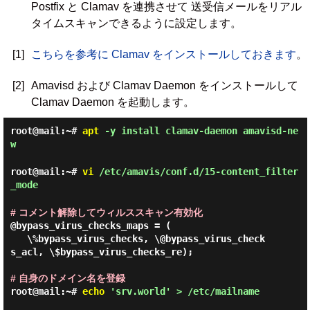
Postfix と Clamav を連携させて 送受信メールをリアル
タイムスキャンできるように設定します。
[1]
こちらを参考に Clamav をインストールしておきます
。
[2]
Amavisd および Clamav Daemon をインストールして
Clamav Daemon を起動します。
root@mail:~#
apt
-y install clamav-daemon amavisd-ne
w
root@mail:~#
vi
/etc/amavis/conf.d/15-content_filter
_mode
# コメント解除してウィルススキャン有効化
@bypass_virus_checks_maps = (

   \%bypass_virus_checks, \@bypass_virus_check
s_acl, \$bypass_virus_checks_re);

# 自身のドメイン名を登録
root@mail:~#
echo
'srv.world' > /etc/mailname