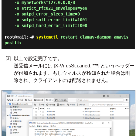
    -o mynetworks=127.0.0.0/8

    -o strict_rfc821_envelopes=yes

    -o smtpd_error_sleep_time=0

    -o smtpd_soft_error_limit=1001

    -o smtpd_hard_error_limit=1000

root@mail:~#
systemctl
restart clamav-daemon amavis
postfix
[3]
以上で設定完了です。
送受信メールには [X-VirusSccaned: ***] というヘッダー
が付加されます。もしウィルスが検知された場合は削
除され、クライアントには配送されません。