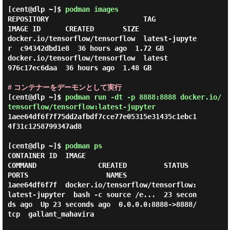
[cent@dlp ~]$
podman images
REPOSITORY                       TAG             
IMAGE ID      CREATED       SIZE

docker.io/tensorflow/tensorflow  latest-jupyte
r  c94342dbd1e8  36 hours ago  1.72 GB

docker.io/tensorflow/tensorflow  latest          
976c17ec6daa  36 hours ago  1.48 GB

# コンテナーをデーモンとして実行
[cent@dlp ~]$
podman run -dt -p 8888:8888 docker.io/
tensorflow/tensorflow:latest-jupyter
1aee64df6f7f75dd2afbdf7cce77e05315e31435c1ebc1
4f31c1258799347ad8

[cent@dlp ~]$
podman ps
CONTAINER ID  IMAGE                                           
COMMAND               CREATED         STATUS             
PORTS                   NAMES

1aee64df6f7f  docker.io/tensorflow/tensorflow:
latest-jupyter  bash -c source /e...  23 secon
ds ago  Up 23 seconds ago  0.0.0.0:8888->8888/
tcp  gallant_mahavira
