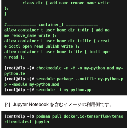
        class dir { add_name remove_name write 
};

}

#============= container_t ==============

allow container_t user_home_dir_t:dir { add_na
me remove_name write };

allow container_t user_home_dir_t:file { creat
e ioctl open read unlink write };

allow container_t user_home_t:file { ioctl ope
n read };

[root@dlp ~]#
checkmodule -m -M -o my-python.mod my-
python.te
[root@dlp ~]#
semodule_package --outfile my-python.p
p --module my-python.mod
[root@dlp ~]#
semodule -i my-python.pp
[4]
Jupyter Notebook を含むイメージの利用例です。
[cent@dlp ~]$
podman pull docker.io/tensorflow/tenso
rflow:latest-jupyter