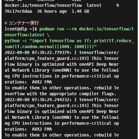
docker.io/tensorflow/tensorflow  latest      9
76c17ec6daa  36 hours ago  1.48 GB

# コンテナー実行
[cent@dlp ~]$
podman run --rm docker.io/tensorflow/t
ensorflow:latest \
python -c "import tensorflow as tf; print(tf.reduce_
sum(tf.random.normal([1000, 1000])))"
2022-09-08 07:38:22.779379: I tensorflow/core/
platform/cpu_feature_guard.cc:193] This Tensor
Flow binary is optimized with oneAPI Deep Neur
al Network Library (oneDNN) to use the followi
ng CPU instructions in performance-critical op
erations:  AVX2 FMA

To enable them in other operations, rebuild Te
nsorFlow with the appropriate compiler flags.

2022-09-08 07:38:24.244232: I tensorflow/core/
platform/cpu_feature_guard.cc:193] This Tensor
Flow binary is optimized with oneAPI Deep Neur
al Network Library (oneDNN) to use the followi
ng CPU instructions in performance-critical op
erations:  AVX2 FMA

To enable them in other operations, rebuild Te