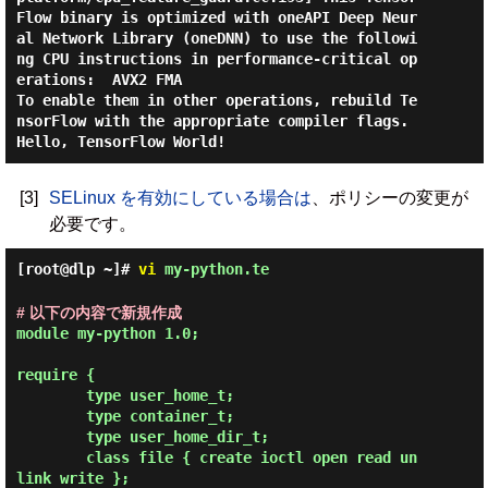
Flow binary is optimized with oneAPI Deep Neur
al Network Library (oneDNN) to use the followi
ng CPU instructions in performance-critical op
erations:  AVX2 FMA

To enable them in other operations, rebuild Te
nsorFlow with the appropriate compiler flags.

[3]
SELinux を有効にしている場合は
、ポリシーの変更が
必要です。
[root@dlp ~]#
vi
my-python.te
# 以下の内容で新規作成
module my-python 1.0;

require {

        type user_home_t;

        type container_t;

        type user_home_dir_t;

        class file { create ioctl open read un
link write };
