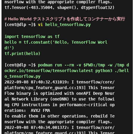
nsorFlow with the appropriate compiler flags.

tf.Tensor(-483.35004, shape=(), dtype=float32)

# Hello World テストスクリプトを作成してコンテナーから実行
[cent@dlp ~]$
vi
hello_tensorflow.py
import tensorflow as tf

hello = tf.constant('Hello, TensorFlow Worl
d!')

tf.print(hello)

[cent@dlp ~]$
podman run --rm -v $PWD:/tmp -w /tmp d
ocker.io/tensorflow/tensorflow:latest python3 ./hell
o_tensorflow.py
2022-09-08 07:40:32.431019: I tensorflow/core/
platform/cpu_feature_guard.cc:193] This Tensor
Flow binary is optimized with oneAPI Deep Neur
al Network Library (oneDNN) to use the followi
ng CPU instructions in performance-critical op
erations:  AVX2 FMA

To enable them in other operations, rebuild Te
nsorFlow with the appropriate compiler flags.

2022-09-08 07:40:34.001372: I tensorflow/core/
platform/cpu_feature_guard.cc:193] This Tensor