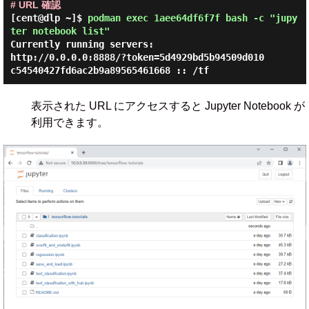
# URL 確認
[cent@dlp ~]$
podman exec 1aee64df6f7f bash -c "jupy
ter notebook list"
Currently running servers:

http://0.0.0.0:8888/?token=5d4929bd5b94509d010
表示された URL にアクセスすると Jupyter Notebook が
利用できます。