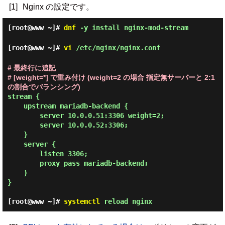
[1]
Nginx の設定です。
[root@www ~]#
dnf
-y install nginx-mod-stream
[root@www ~]#
vi
/etc/nginx/nginx.conf
# 最終行に追記
# [weight=*] で重み付け (weight=2 の場合 指定無サーバーと 2:1
の割合でバランシング)
stream {

    upstream mariadb-backend {

        server 10.0.0.51:3306 weight=2;

        server 10.0.0.52:3306;

    }

    server {

        listen 3306;

        proxy_pass mariadb-backend;

    }

}
[root@www ~]#
systemctl
reload nginx