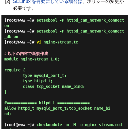
[2]
SELinux を有効にしている場合は
、ポリシーの変更が
必要です。
[root@www ~]#
setsebool -P httpd_can_network_connect
on
[root@www ~]#
setsebool -P httpd_can_network_connect
_db on
[root@www ~]#
vi
nginx-stream.te
# 以下の内容で新規作成
module nginx-stream 1.0;

require {

        type mysqld_port_t;

        type httpd_t;

        class tcp_socket name_bind;

}

#============= httpd_t ==============

allow httpd_t mysqld_port_t:tcp_socket name_bi
nd;

[root@www ~]#
checkmodule -m -M -o nginx-stream.mod