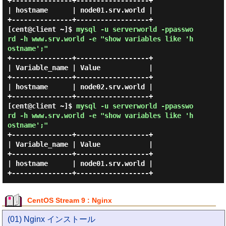
+---------------+------------------+

| hostname      | node01.srv.world |

+---------------+------------------+

[cent@client ~]$ 
mysql -u serverworld -ppasswo
rd -h www.srv.world -e "show variables like 'h
ostname';"
+---------------+------------------+

| Variable_name | Value            |

+---------------+------------------+

| hostname      | node02.srv.world |

+---------------+------------------+

[cent@client ~]$ 
mysql -u serverworld -ppasswo
rd -h www.srv.world -e "show variables like 'h
ostname';"
+---------------+------------------+

| Variable_name | Value            |

+---------------+------------------+

| hostname      | node01.srv.world |

CentOS Stream 9 : Nginx
(01) Nginx インストール