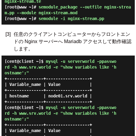
nginx-stream.te
[root@www ~]#
semodule_package --outfile nginx-strea
m.pp --module nginx-stream.mod
[root@www ~]#
semodule -i nginx-stream.pp
[3]
任意のクライアントコンピューターからフロントエン
ドの Nginx サーバーへ Mariadb アクセスして動作確認
します。
[cent@client ~]$ 
mysql -u serverworld -ppasswo
rd -h www.srv.world -e "show variables like 'h
ostname';"
+---------------+------------------+

| Variable_name | Value            |

+---------------+------------------+

| hostname      | node01.srv.world |

+---------------+------------------+

[cent@client ~]$ 
mysql -u serverworld -ppasswo
rd -h www.srv.world -e "show variables like 'h
ostname';"
+---------------+------------------+

| Variable_name | Value            |
