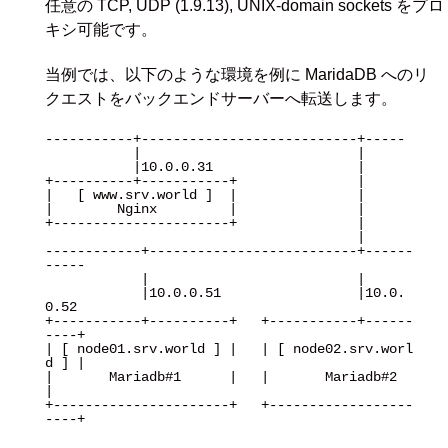
任意の TCP, UDP (1.9.13), UNIX-domain sockets をプロ
キシ可能です。
当例では、以下のような環境を例に MaridaDB へのリ
クエストをバックエンドサーバーへ転送します。
-----------+---------------------------+-----

           |                           |

           |10.0.0.31                  |

+----------+-----------+               |

|   [ www.srv.world ]  |               |

|        Nginx         |               |

+----------------------+               |

                                       |

------------+--------------------------+------
-----

            |                          |           

            |10.0.0.51                 |10.0.
0.52  

+-----------+----------+   +-----------+------
----+

| [ node01.srv.world ] |   | [ node02.srv.worl
d ] |

|       Mariadb#1      |   |       Mariadb#2      
|

+----------------------+   +------------------
----+
