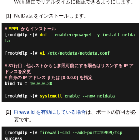
Web 経由でリアルタイムに確認できるようにします。
[1]
NetData をインストールします。
#
EPEL
からインストール
[root@dlp ~]#
dnf
--enablerepo=epel -y install netda
ta
[root@dlp ~]#
vi
/etc/netdata/netdata.conf
# 31行目 : 他ホストからも参照可能にする場合はリスンする IP ア
ドレスを変更
# 自身の IP アドレス または [0.0.0.0] を指定
bind to =
10.0.0.30
[root@dlp ~]#
systemctl
enable --now netdata
[2]
Firewalld を有効にしている場合
は、ポートの許可が必
要です。
[root@dlp ~]#
firewall-cmd --add-port=19999/tcp
success