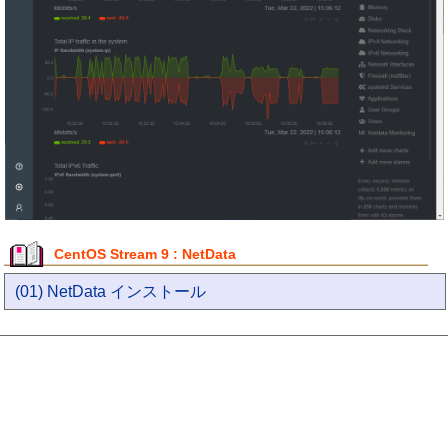
CentOS Stream 9 : NetData
(01) NetData インストール