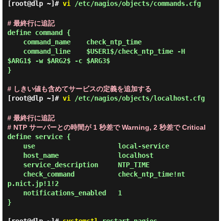
[root@dlp ~]#
vi
/etc/nagios/objects/commands.cfg
# 最終行に追記
define command {

    command_name    check_ntp_time

    command_line    $USER1$/check_ntp_time -H 
$ARG1$ -w $ARG2$ -c $ARG3$

}

# しきい値も含めてサービスの定義を追加する
[root@dlp ~]#
vi
/etc/nagios/objects/localhost.cfg
# 最終行に追記
# NTP サーバーとの時間が 1 秒差で Warning, 2 秒差で Critical
define service {

    use                     local-service

    host_name               localhost

    service_description     NTP_TIME

    check_command           check_ntp_time!nt
p.nict.jp!1!2

    notifications_enabled   1

}
