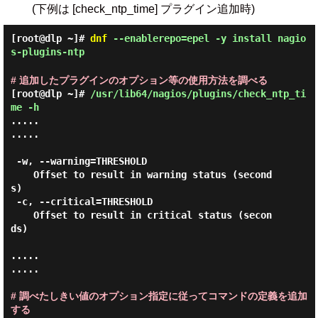
(下例は [check_ntp_time] プラグイン追加時)
[root@dlp ~]#
dnf
--enablerepo=epel -y install nagio
s-plugins-ntp
# 追加したプラグインのオプション等の使用方法を調べる
[root@dlp ~]#
/usr/lib64/nagios/plugins/check_ntp_ti
me -h
.....

.....

 -w, --warning=THRESHOLD

    Offset to result in warning status (second
s)

 -c, --critical=THRESHOLD

    Offset to result in critical status (secon
ds)

.....

.....

# 調べたしきい値のオプション指定に従ってコマンドの定義を追加
する