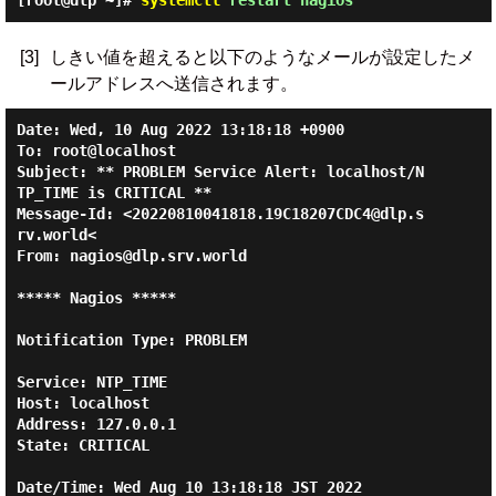
[root@dlp ~]#
systemctl
restart nagios
[3]
しきい値を超えると以下のようなメールが設定したメ
ールアドレスへ送信されます。
Date: Wed, 10 Aug 2022 13:18:18 +0900

To: root@localhost

Subject: ** PROBLEM Service Alert: localhost/N
TP_TIME is CRITICAL **

Message-Id: <20220810041818.19C18207CDC4@dlp.s
rv.world<

From: nagios@dlp.srv.world

***** Nagios *****

Notification Type: PROBLEM

Service: NTP_TIME

Host: localhost

Address: 127.0.0.1

State: CRITICAL

Date/Time: Wed Aug 10 13:18:18 JST 2022
