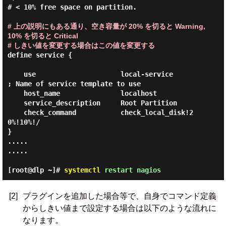
# < 10% free space on partition.

# 上の説明にもある通り、空き容量が 20% を切ると Warning,
10% を切ると Critical
# しきい値を変更する場合はこの値を変更する
define service {

    use                     local-service           
; Name of service template to use

    host_name               localhost

    service_description     Root Partition

    check_command           check_local_disk!2
0%!10%!/

}

.....

.....

[root@dlp ~]#
systemctl
restart nagios
[2]
プラグインを追加した場合等で、自身でコマンド定義
からしきい値まで設定する場合は以下のような流れに
なります。