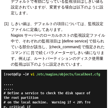
デフォルトで有効になっている監視項目はしきい値も
設定されていますが、変更する場合は以下のように設
定します。
[1]
しきい値は、デフォルトの項目については、監視設定
ファイルに定義してあります。
Nagios サーバーのローカルホストの監視設定ファイル
中で、それぞれの監視項目は [define service] で括られ
ている部分が該当し、[check_command] で指定された
コマンドに [!] で続くパラメーターがしきい値になりま
す。例えば、ルートパーティションのディスク使用量
の監視は以下のように設定されています。
[root@dlp ~]#
vi
/etc/nagios/objects/localhost.cfg
.....

.....

# Define a service to check the disk space of 
the root partition

# on the local machine.  Warning if < 20% fre
e, critical if
