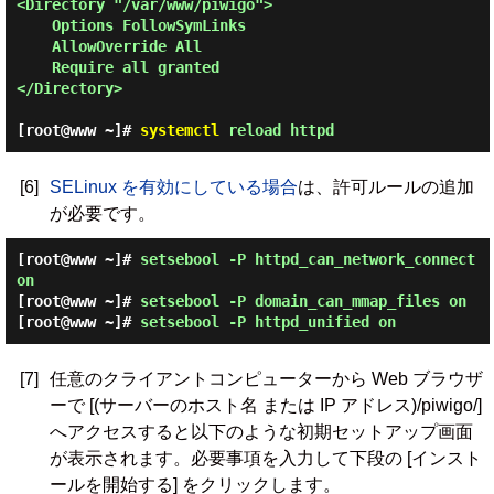
<Directory "/var/www/piwigo">

    Options FollowSymLinks

    AllowOverride All

    Require all granted

</Directory>

[root@www ~]#
systemctl
reload httpd
[6]
SELinux を有効にしている場合
は、許可ルールの追加
が必要です。
[root@www ~]#
setsebool -P httpd_can_network_connect
on
[root@www ~]#
setsebool -P domain_can_mmap_files on
[root@www ~]#
setsebool -P httpd_unified on
[7]
任意のクライアントコンピューターから Web ブラウザ
ーで [(サーバーのホスト名 または IP アドレス)/piwigo/]
へアクセスすると以下のような初期セットアップ画面
が表示されます。必要事項を入力して下段の [インスト
ールを開始する] をクリックします。