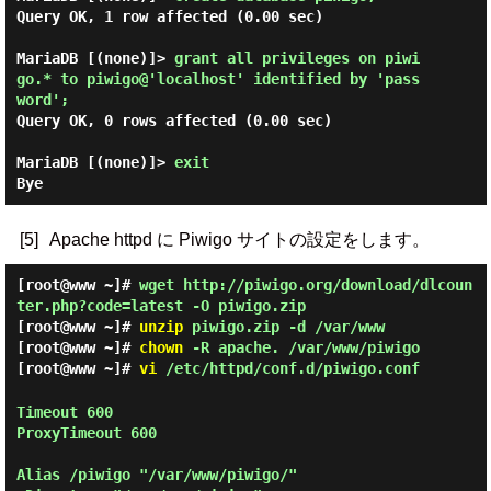
Query OK, 1 row affected (0.00 sec)

MariaDB [(none)]> 
grant all privileges on piwi
go.* to piwigo@'localhost' identified by 'pass
word'; 
Query OK, 0 rows affected (0.00 sec)

MariaDB [(none)]> 
exit 
[5]
Apache httpd に Piwigo サイトの設定をします。
[root@www ~]#
wget http://piwigo.org/download/dlcoun
ter.php?code=latest -O piwigo.zip
[root@www ~]#
unzip
piwigo.zip -d /var/www
[root@www ~]#
chown
-R apache. /var/www/piwigo
[root@www ~]#
vi
/etc/httpd/conf.d/piwigo.conf
Timeout 600

ProxyTimeout 600

Alias /piwigo "/var/www/piwigo/"
