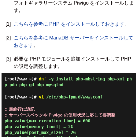
フォトギャラリーシステム Piwigo をインストールしま
す。
[1]
こちらを参考に PHP をインストールしておきます
。
[2]
こちらを参考に MariaDB サーバーをインストールして
おきます
。
[3]
必要な PHP モジュールを追加インストールして PHP
の設定を調整します。
[root@www ~]#
dnf
-y install php-mbstring php-xml ph
p-pdo php-gd php-mysqlnd
[root@www ~]#
vi
/etc/php-fpm.d/www.conf
;; 最終行に追記

;; サーバースペックや Piwigo の使用状況に応じて要調整
php_value[max_execution_time] = 600

php_value[memory_limit] = 2G

php_value[post_max_size] = 2G
