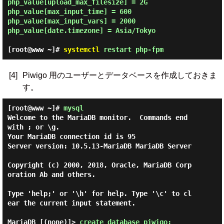
php_value[upload_max_filesize] = 2G

php_value[max_input_time] = 600

php_value[max_input_vars] = 2000

php_value[date.timezone] = Asia/Tokyo

[root@www ~]#
systemctl
restart php-fpm
[4]
Piwigo 用のユーザーとデータベースを作成しておきま
す。
[root@www ~]#
mysql
Welcome to the MariaDB monitor.  Commands end 
with ; or \g.

Your MariaDB connection id is 95

Server version: 10.5.13-MariaDB MariaDB Server

Copyright (c) 2000, 2018, Oracle, MariaDB Corp
oration Ab and others.

Type 'help;' or '\h' for help. Type '\c' to cl
ear the current input statement.

MariaDB [(none)]> 
create database piwigo; 