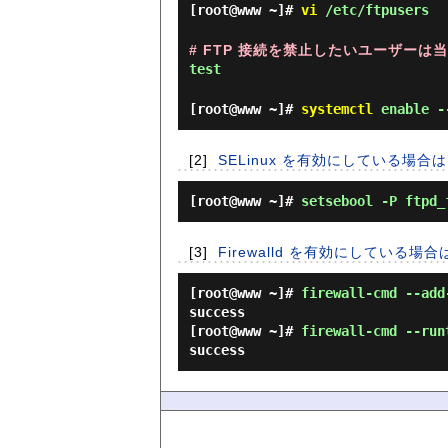
[root@www ~]#
vi
/etc/ftpusers
# FTP 接続を禁止したいユーザー
test
[root@www ~]#
systemctl
enable -
[2]
SELinux を有効にしている場合は
[root@www ~]#
setsebool -P ftpd_
[3]
Firewalld を有効にしている場合
[root@www ~]#
firewall-cmd --add
success
[root@www ~]#
firewall-cmd --run
success