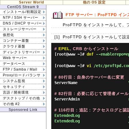
Server World
他の OS 設定
CentOS Stream 9
インストール/初期設定
FTP サーバー : ProFTPD イ
NTP / SSH サーバー
DNS / DHCP サーバー
ProFTPD をインストールして
ストレージサーバー
仮想化
[1]
ProFTPD をインストールして
コンテナー基盤
クラウド基盤
#
EPEL
, CRB からインストール
ディレクトリサーバー
[root@www ~]#
dnf
--enablerepo=ep
Web サーバー
データベース
[root@www ~]#
vi
/etc/proftpd.co
FTP / Samba / Mail
Proxy/ロードバランサ
# 80行目 : 自身のサーバー名に変更
システム監視
ServerName                      
セキュリティ
言語 / 開発環境
# 82行目 : 必要に応じて管理者メー
デスクトップ / その他
ServerAdmin                     
その他 #2
Sponsored Link
# 116行目 : 追記 : アクセスログ
ExtendedLog                     
ExtendedLog                     