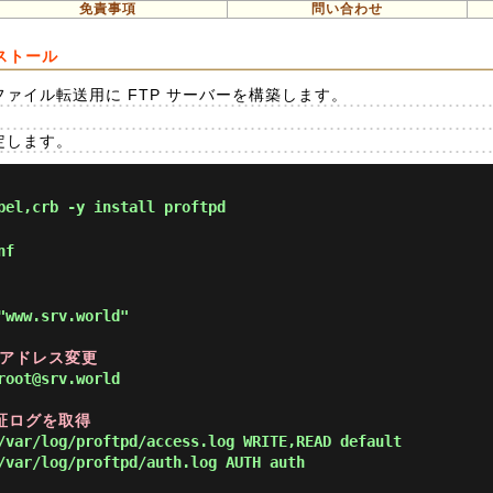
免責事項
問い合わせ
ンストール
、ファイル転送用に FTP サーバーを構築します。
設定します。
el,crb -y install proftpd
nf
"www.srv.world"
ルアドレス変更
root@srv.world
と認証ログを取得
/var/log/proftpd/access.log WRITE,READ default

/var/log/proftpd/auth.log AUTH auth