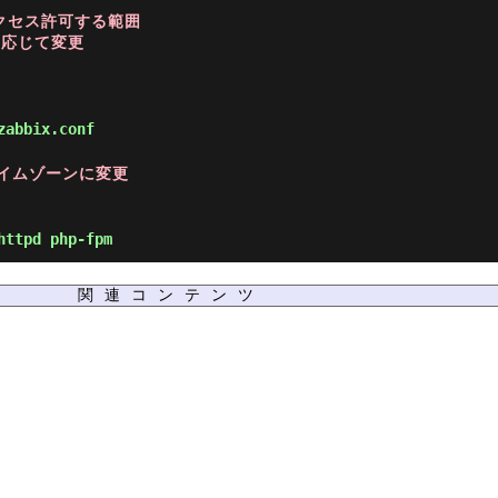
にアクセス許可する範囲
要に応じて変更
zabbix.conf
タイムゾーンに変更
httpd php-fpm
関連コンテンツ