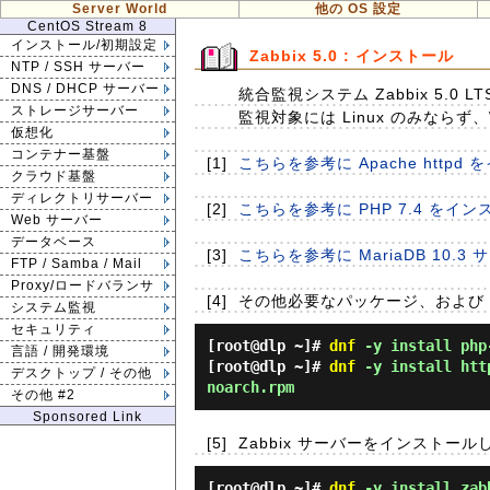
Server World
他の OS 設定
CentOS Stream 8
インストール/初期設定
Zabbix 5.0 : インストール
NTP / SSH サーバー
DNS / DHCP サーバー
統合監視システム Zabbix 5.0
ストレージサーバー
監視対象には Linux のみならず、W
仮想化
コンテナー基盤
[1]
こちらを参考に Apache htt
クラウド基盤
ディレクトリサーバー
[2]
こちらを参考に PHP 7.4 を
Web サーバー
データベース
[3]
こちらを参考に MariaDB 10
FTP / Samba / Mail
Proxy/ロードバランサ
[4]
その他必要なパッケージ、および Z
システム監視
セキュリティ
[root@dlp ~]#
dnf
-y install php-
言語 / 開発環境
[root@dlp ~]#
dnf
-y install http
デスクトップ / その他
noarch.rpm
その他 #2
Sponsored Link
[5]
Zabbix サーバーをインストール
[root@dlp ~]#
dnf
-y install zabb