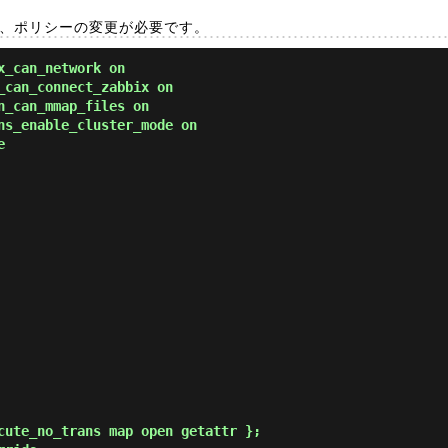
、ポリシーの変更が必要です。
x_can_network on
_can_connect_zabbix on
n_can_mmap_files on
ns_enable_cluster_mode on
e