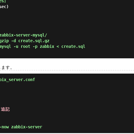
es; 
ec)

zabbix-server-mysql/
gzip -d create.sql.gz
mysql -u root -p zabbix < create.sql
します。
bix_server.conf
ード追記
now zabbix-server