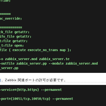
=====

c_override;

===========

k_file getattr;

fo_file getattr;

:file getattr;

t:file open;

file { execute execute_no_trans map };

-o zabbix_server.mod zabbix_server.te
-outfile zabbix_server.pp --module zabbix_server.mod
_server.pp
は
、Zabbix 関連ポートの許可が必要です。
-service={http,https} --permanent
-port={10051/tcp,10050/tcp} --permanent