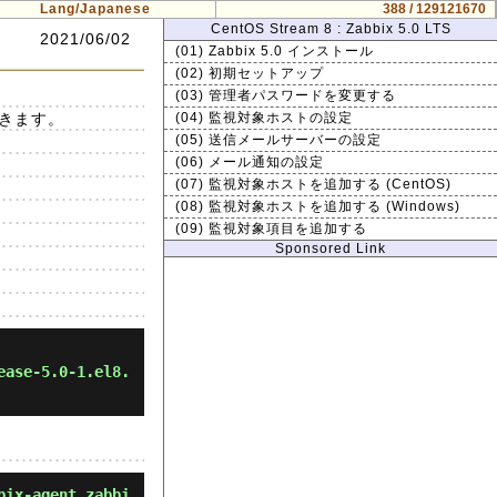
Lang/Japanese
388 / 129121670
CentOS Stream 8 : Zabbix 5.0 LTS
2021/06/02
(01) Zabbix 5.0 インストール
(02) 初期セットアップ
(03) 管理者パスワードを変更する
ができます。
(04) 監視対象ホストの設定
(05) 送信メールサーバーの設定
(06) メール通知の設定
(07) 監視対象ホストを追加する (CentOS)
(08) 監視対象ホストを追加する (Windows)
(09) 監視対象項目を追加する
Sponsored Link
ease-5.0-1.el8.
bix-agent zabbi