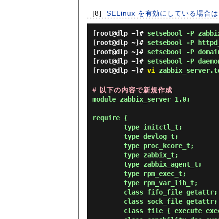
[8]
SELinux を有効にしている場合は
[root@dlp ~]#
setsebool -P zabbi
[root@dlp ~]#
setsebool -P httpd
[root@dlp ~]#
setsebool -P domai
[root@dlp ~]#
setsebool -P daemo
[root@dlp ~]#
vi
zabbix_server.t
# 以下の内容で新規作成
module zabbix_server 1.0;

require {

        type initctl_t;

        type devlog_t;

        type proc_kcore_t;

        type zabbix_t;

        type zabbix_agent_t;

        type rpm_exec_t;

        type rpm_var_lib_t;

        class fifo_file getattr;

        class sock_file getattr;

        class file { execute execute_no_trans map open getattr };
