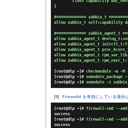
        class capability dac_override;

}

#============= zabbix_t =========
allow zabbix_t self:capability da
#============= zabbix_agent_t ===
allow zabbix_agent_t devlog_t:soc
allow zabbix_agent_t initctl_t:fi
allow zabbix_agent_t proc_kcore_t
allow zabbix_agent_t rpm_var_lib_
allow zabbix_agent_t rpm_exec_t:
[root@dlp ~]#
checkmodule -m -M 
[root@dlp ~]#
semodule_package -
[root@dlp ~]#
semodule -i zabbix
[9]
Firewalld を有効にしている場合
[root@dlp ~]#
firewall-cmd --add
success
[root@dlp ~]#
firewall-cmd --add
success