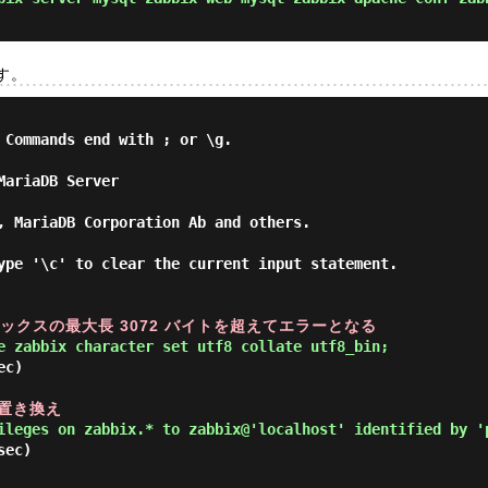
す。
 Commands end with ; or \g.

ariaDB Server

, MariaDB Corporation Ab and others.

ype '\c' to clear the current input statement.

 でインデックスの最大長 3072 バイトを超えてエラーとなる
e zabbix character set utf8 collate utf8_bin; 
c)

に置き換え
ileges on zabbix.* to zabbix@'localhost' identified by '
ec)
