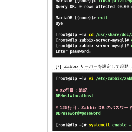
MariaDB [(none)]> 
flush privileg
Query OK, 0 rows affected (0.00 s
MariaDB [(none)]> 
exit 
Bye

[root@dlp ~]#
cd
/usr/share/doc/
[root@dlp zabbix-server-mysql]#
[root@dlp zabbix-server-mysql]#
Enter password:
[7]
Zabbix サーバーを設定して起動
[root@dlp ~]#
vi
/etc/zabbix/zab
# 92行目 : 追記
DBHost=localhost
# 125行目 : Zabbix DB のパスワ
DBPassword=password
[root@dlp ~]#
systemctl
enable --