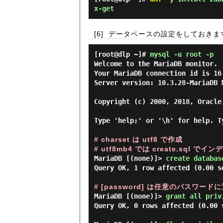
x-get
[6]
データベースの設定をしておきま
[root@dlp ~]#
mysql -u root -p
Welcome to the MariaDB monitor. 
Your MariaDB connection id is 16

Server version: 10.3.28-MariaDB M
Copyright (c) 2000, 2018, Oracle
Type 'help;' or '\h' for help. T
# charset は utf8 で作成
# utf8mb4 では create.sql
MariaDB [(none)]> 
create databas
Query OK, 1 row affected (0.00 se
# [password] は任意のパスワード
MariaDB [(none)]> 
grant all priv
Query OK, 0 rows affected (0.00 s