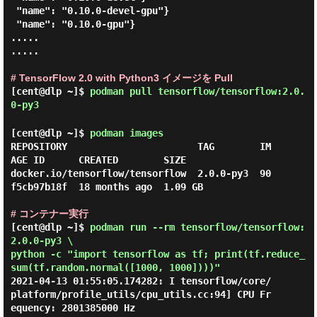
 "name": "0.10.0-devel-gpu"}

 "name": "0.10.0-gpu"}

.....

.....

# TensorFlow 2.0 with Python3 イメージを Pull
[cent@dlp ~]$
podman pull tensorflow/tensorflow:2.0.
0-py3
[cent@dlp ~]$
podman images
REPOSITORY                       TAG        IM
AGE ID      CREATED        SIZE

docker.io/tensorflow/tensorflow  2.0.0-py3  90
f5cb97b18f  18 months ago  1.09 GB

# コンテナー実行
[cent@dlp ~]$
podman run --rm tensorflow/tensorflow:
2.0.0-py3 \
python -c "import tensorflow as tf; print(tf.reduce_
sum(tf.random.normal([1000, 1000])))"
2021-04-13 01:55:05.174282: I tensorflow/core/
platform/profile_utils/cpu_utils.cc:94] CPU Fr
equency: 2801385000 Hz
