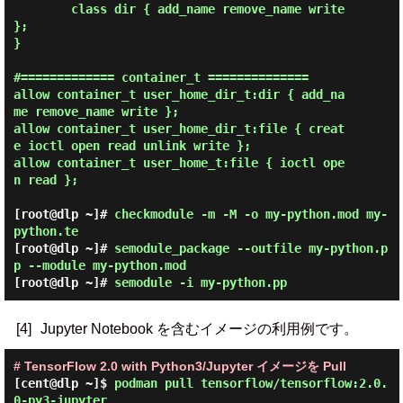
        class dir { add_name remove_name write 
};

}

#============= container_t ==============

allow container_t user_home_dir_t:dir { add_na
me remove_name write };

allow container_t user_home_dir_t:file { creat
e ioctl open read unlink write };

allow container_t user_home_t:file { ioctl ope
n read };

[root@dlp ~]#
checkmodule -m -M -o my-python.mod my-
python.te
[root@dlp ~]#
semodule_package --outfile my-python.p
p --module my-python.mod
[root@dlp ~]#
semodule -i my-python.pp
[4]
Jupyter Notebook を含むイメージの利用例です。
# TensorFlow 2.0 with Python3/Jupyter イメージを Pull
[cent@dlp ~]$
podman pull tensorflow/tensorflow:2.0.
0-py3-jupyter