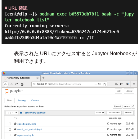
# URL 確認
[cent@dlp ~]$
podman exec b65573db78f1 bash -c "jupy
ter notebook list"
Currently running servers:

http://0.0.0.0:8888/?token=6396247ca174e621ec0
表示された URL にアクセスすると Jupyter Notebook が
利用できます。