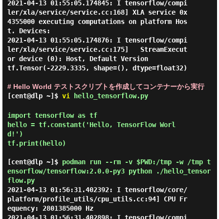
2021-04-13 01:55:05.174845: I tensorflow/compi
ler/xla/service/service.cc:168] XLA service 0x
4355000 executing computations on platform Hos
t. Devices:

2021-04-13 01:55:05.174876: I tensorflow/compi
ler/xla/service/service.cc:175]   StreamExecut
or device (0): Host, Default Version

tf.Tensor(-2229.3335, shape=(), dtype=float32)

# Hello World テストスクリプトを作成してコンテナーから実行
[cent@dlp ~]$
vi
hello_tensorflow.py
import tensorflow as tf

hello = tf.constant('Hello, TensorFlow Worl
d!')

tf.print(hello)

[cent@dlp ~]$
podman run --rm -v $PWD:/tmp -w /tmp t
ensorflow/tensorflow:2.0.0-py3 python ./hello_tensor
flow.py
2021-04-13 01:56:31.402392: I tensorflow/core/
platform/profile_utils/cpu_utils.cc:94] CPU Fr
equency: 2801385000 Hz

2021-04-13 01:56:31.402898: I tensorflow/compi