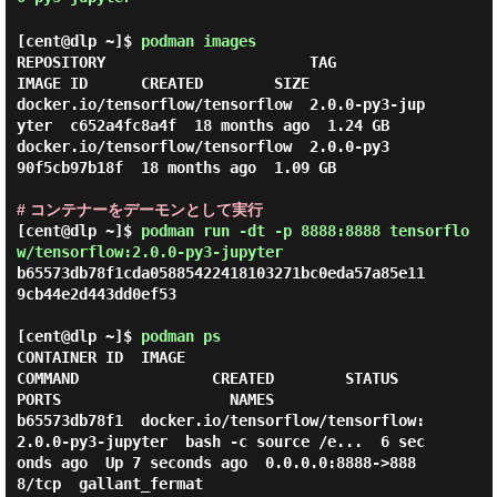
[cent@dlp ~]$
podman images
REPOSITORY                       TAG                
IMAGE ID      CREATED        SIZE

docker.io/tensorflow/tensorflow  2.0.0-py3-jup
yter  c652a4fc8a4f  18 months ago  1.24 GB

docker.io/tensorflow/tensorflow  2.0.0-py3          
90f5cb97b18f  18 months ago  1.09 GB

# コンテナーをデーモンとして実行
[cent@dlp ~]$
podman run -dt -p 8888:8888 tensorflo
w/tensorflow:2.0.0-py3-jupyter
b65573db78f1cda05885422418103271bc0eda57a85e11
9cb44e2d443dd0ef53

[cent@dlp ~]$
podman ps
CONTAINER ID  IMAGE                                              
COMMAND               CREATED        STATUS            
PORTS                   NAMES

b65573db78f1  docker.io/tensorflow/tensorflow:
2.0.0-py3-jupyter  bash -c source /e...  6 sec
onds ago  Up 7 seconds ago  0.0.0.0:8888->888
8/tcp  gallant_fermat
