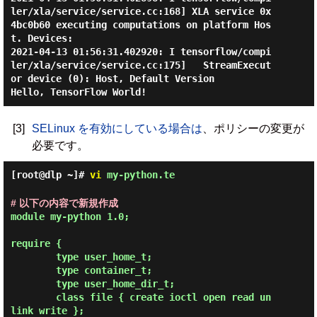
ler/xla/service/service.cc:168] XLA service 0x
4bc0b60 executing computations on platform Hos
t. Devices:

2021-04-13 01:56:31.402920: I tensorflow/compi
ler/xla/service/service.cc:175]   StreamExecut
or device (0): Host, Default Version

[3]
SELinux を有効にしている場合は
、ポリシーの変更が
必要です。
[root@dlp ~]#
vi
my-python.te
# 以下の内容で新規作成
module my-python 1.0;

require {

        type user_home_t;

        type container_t;

        type user_home_dir_t;

        class file { create ioctl open read un
link write };
