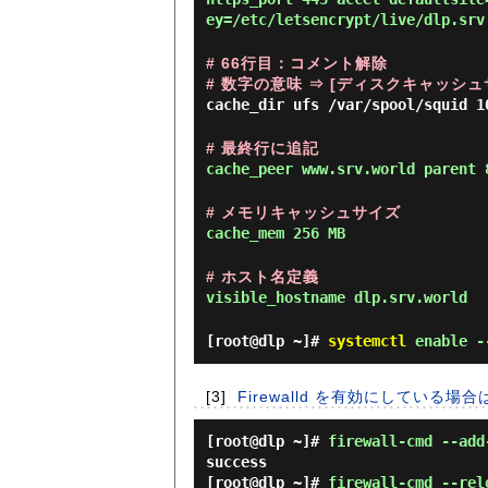
ey=/etc/letsencrypt/live/dlp.srv
# 66行目：コメント解除
# 数字の意味 ⇒ [ディスクキャッシュ
cache_dir ufs /var/spool/squid 1
# 最終行に追記
cache_peer www.srv.world parent 
# メモリキャッシュサイズ
cache_mem 256 MB
# ホスト名定義
visible_hostname dlp.srv.world
[root@dlp ~]#
systemctl
enable -
[3]
Firewalld を有効にしている場合
[root@dlp ~]#
firewall-cmd --add
success
[root@dlp ~]#
firewall-cmd --rel