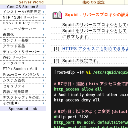
Server World
他の OS 設定
CentOS Stream 8
インストール/初期設定
Squid : リバースプロキシの設
NTP / SSH サーバー
DNS / DHCP サーバー
Squid のリバースプロキシとし
ストレージサーバー
Squid をリバースプロキシと
仮想化
に役立ちます。
コンテナー基盤
クラウド基盤
[1]
HTTPS アクセスにも対応できる
ディレクトリサーバー
Web サーバー
[2]
Squid の設定です。
データベース
FTP / Samba / Mail
[root@dlp ~]#
vi
/etc/squid/squi
Proxy/ロードバランサ
システム監視
# 57行目：追記 ( http アクセス全て許
セキュリティ
http_access allow all
言語 / 開発環境
# And finally deny all other acc
デスクトップ / その他
http_access deny all
その他 #2
Sponsored Link
# 62行目：以下のように変更 (defaul
#
http_port 3128
http_port 80 accel defaultsite=w
https_port 443 accel defaultsite