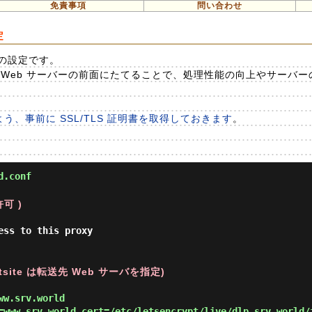
免責事項
問い合わせ
定
ての設定です。
して Web サーバーの前面にたてることで、処理性能の向上やサーバ
よう、事前に SSL/TLS 証明書を取得しておきます
。
d.conf
可 )
ess to this proxy
tsite は転送先 Web サーバを指定)
ww.srv.world
=www.srv.world cert=/etc/letsencrypt/live/dlp.srv.world/