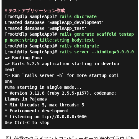
# テストアプリケーション作成
[root@dlp SampleApp]#
rails db:create
Created database 'SampleApp_development'
Created database 'SampleApp_test'
[root@dlp SampleApp]#
rails generate scaffold testap
p name:string title:string body:text
[root@dlp SampleApp]#
rails db:migrate
[root@dlp SampleApp]#
rails server --binding=0.0.0.0
=> Booting Puma

=> Rails 5.2.5 application starting in develop
ment

=> Run `rails server -h` for more startup opti
ons

Puma starting in single mode...

* Version 3.12.6 (ruby 2.5.5-p157), codename: 
Llamas in Pajamas

* Min threads: 5, max threads: 5

* Environment: development

* Listening on tcp://0.0.0.0:3000

[5]
任意のクライアントコンピューターで Webブラウザを