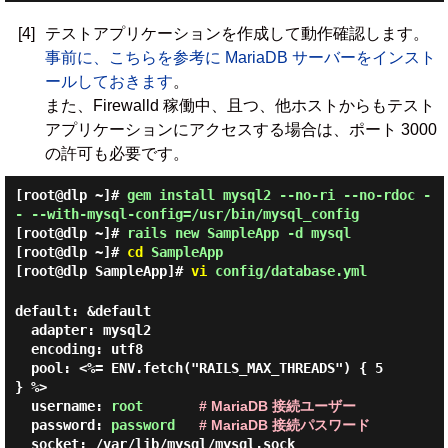
[4]
テストアプリケーションを作成して動作確認します。
事前に、こちらを参考に MariaDB サーバーをインスト
ールしておきます
。
また、Firewalld 稼働中、且つ、他ホストからもテスト
アプリケーションにアクセスする場合は、ポート 3000
の許可も必要です。
[root@dlp ~]#
gem install mysql2 --no-ri --no-rdoc -
- --with-mysql-config=/usr/bin/mysql_config
[root@dlp ~]#
rails new SampleApp -d mysql
[root@dlp ~]#
cd
SampleApp
[root@dlp SampleApp]#
vi
config/database.yml
default: &default

  adapter: mysql2

  encoding: utf8

  pool: <%= ENV.fetch("RAILS_MAX_THREADS") { 5 
} %>

  username: 
root
# MariaDB 接続ユーザー
  password: 
password
# MariaDB 接続パスワード
  socket: /var/lib/mysql/mysql.sock
