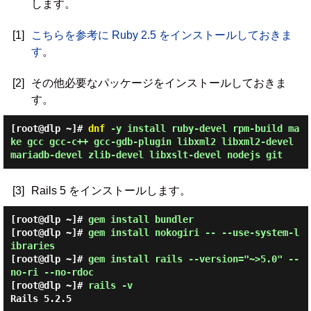
します。
[1]
こちらを参考に Ruby 2.5 をインストールしておきま
す
。
[2]
その他必要なパッケージをインストールしておきま
す。
[root@dlp ~]#
dnf
-y install ruby-devel rpm-build ma
ke gcc gcc-c++ gcc-gdb-plugin libxml2 libxml2-devel
mariadb-devel zlib-devel libxslt-devel nodejs git
[3]
Rails 5 をインストールします。
[root@dlp ~]#
gem install bundler
[root@dlp ~]#
gem install nokogiri -- --use-system-l
ibraries
[root@dlp ~]#
gem install rails --version="~>5.0" --
no-ri --no-rdoc
[root@dlp ~]#
rails -v
Rails 5.2.5