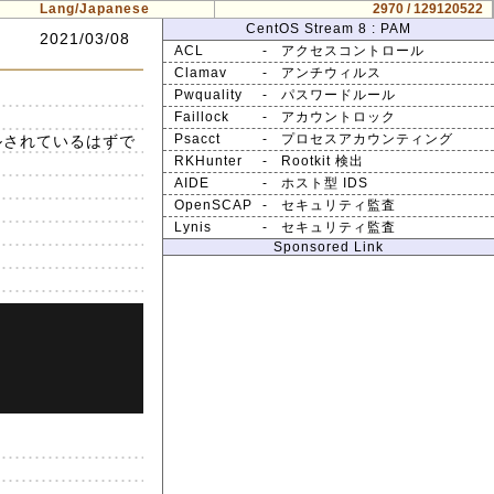
Lang/Japanese
2970 / 129120522
CentOS Stream 8 : PAM
2021/03/08
ACL
- アクセスコントロール
Clamav
- アンチウィルス
Pwquality
- パスワードルール
Faillock
- アカウントロック
トールされているはずで
Psacct
- プロセスアカウンティング
RKHunter
- Rootkit 検出
AIDE
- ホスト型 IDS
OpenSCAP
- セキュリティ監査
Lynis
- セキュリティ監査
Sponsored Link