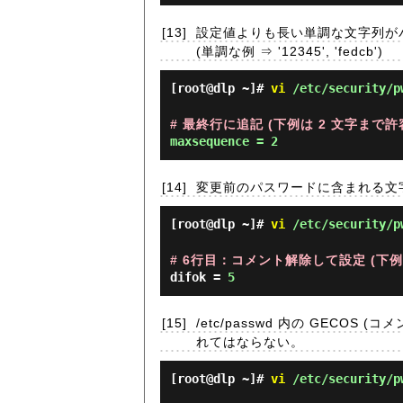
[13]
設定値よりも長い単調な文字列が
(単調な例 ⇒ '12345', 'fedcb')
[root@dlp ~]#
vi
/etc/security/p
# 最終行に追記 (下例は 2 文字まで許
maxsequence = 2
[14]
変更前のパスワードに含まれる文
[root@dlp ~]#
vi
/etc/security/p
# 6行目：コメント解除して設定 (下例は
difok =
5
[15]
/etc/passwd 内の GEC
れてはならない。
[root@dlp ~]#
vi
/etc/security/p