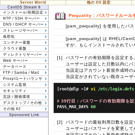
Server World
他の OS 設定
CentOS Stream 8
インストール/初期設定
Pwquality : パスワードルー
NTP / SSH サーバー
DNS / DHCP サーバー
[pam_pwquality] を使用
ストレージサーバー
仮想化
[pam_pwquality] は RH
コンテナー基盤
すが、もしインストールされていない場合は 
クラウド基盤
ディレクトリサーバー
[1]
パスワードの有効期限を設定する
Web サーバー
ユーザーは設定した日数以内にパ
データベース
当設定はアカウント新規作成時の
FTP / Samba / Mail
当設定がされていない既存ユーザーに設
Proxy/ロードバランサ
システム監視
[root@dlp ~]#
vi
/etc/login.defs
セキュリティ
言語 / 開発環境
# 39行目：パスワードの有効期限を設定 
デスクトップ / その他
PASS_MAX_DAYS
60
その他 #2
Sponsored Link
[2]
パスワードの最短利用日数を設定
ユーザーはパスワードを変更して
当設定はアカウント新規作成時の