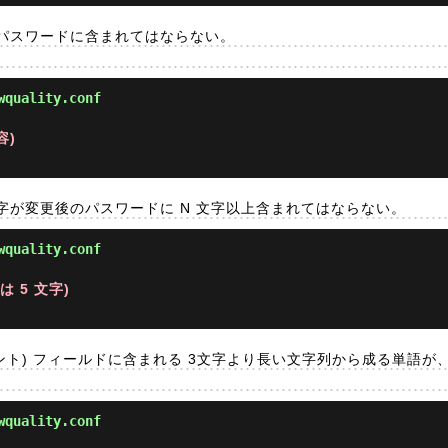
パスワードに含まれてはならない。
wquality.conf
容)
字が変更後のパスワードに N 文字以上含まれてはならない。
wquality.conf
 5 文字)
OS (コメント) フィールドに含まれる 3文字より長い文字列から成る単
wquality.conf