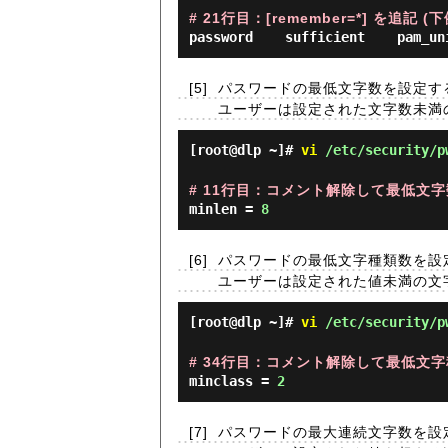
# 21行目：[remember=*] を追記 (
password    sufficient    pam_un
[5]
パスワードの最低文字数を設定す
ユーザーは設定された文字数未満
[root@dlp ~]#
vi
/etc/security/p
# 11行目：コメント解除して最低文字数
minlen =
8
[6]
パスワードの最低文字種類数を設定す
ユーザーは設定された値未満の文
[root@dlp ~]#
vi
/etc/security/p
# 34行目：コメント解除して最低文字種
minclass =
2
[7]
パスワードの最大連続文字数を設