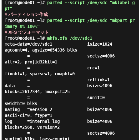
[root@node01 ~]#
parted --script /dev/sdc "mklabel g
pt"
# パーティション作成
[root@node01 ~]#
parted --script /dev/sdc "mkpart pr
imary 0% 100%"
# XFS でフォーマット
[root@node01 ~]#
mkfs.xfs /dev/sdc1
meta-data=/dev/sdc1              isize=1024   
agcount=4, agsize=654336 blks

         =                       sectsz=4096  
attr=2, projid32bit=1

         =                       crc=1        
finobt=1, sparse=1, rmapbt=0

         =                       reflink=1

data     =                       bsize=4096   
blocks=2617344, imaxpct=25

         =                       sunit=0      
swidth=0 blks

naming   =version 2              bsize=4096   
ascii-ci=0, ftype=1

log      =internal log           bsize=4096   
blocks=2560, version=2

         =                       sectsz=4096  
sunit=1 blks, lazy-count=1
