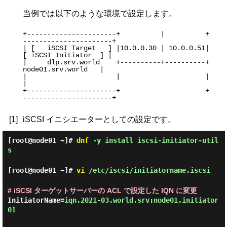
当例では以下のような環境で設定します。
+----------------------+          |          +
----------------------+

| [   iSCSI Target   ] |10.0.0.30 | 10.0.0.51| 
[ iSCSI Initiator  ] |

|     dlp.srv.world    +----------+----------+   
node01.srv.world   |

|                      |                     |                      
|

+----------------------+                     +
----------------------+

[1]
iSCSI イニシエーターとしての設定です。
[root@node01 ~]#
dnf
-y install iscsi-initiator-util
s
[root@node01 ~]#
vi
/etc/iscsi/initiatorname.iscsi
# iSCSI ターゲットサーバーの ACL で設定した IQN に変更
InitiatorName=
iqn.2021-03.world.srv:node01.initiator
01