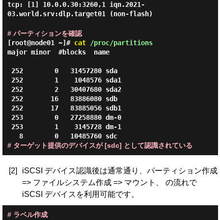
tcp: [1] 10.0.0.30:3260,1 iqn.2021-
03.world.srv:dlp.target01 (non-flash)
# パーティションを確認
[root@node01 ~]#
cat
/proc/partitions
major minor  #blocks  name

 252        0   31457280 sda

 252        1    1048576 sda1

 252        2   30407680 sda2

 252       16   83886080 sdb

 252       17   83885056 sdb1

 253        0   27258880 dm-0

 253        1    3145728 dm-1

# ターゲット提供のデバイスが [sdc] として認識されている
[2]
iSCSI デバイス認識後は通常通り、パーティション作成
=> ファイルシステム作成 => マウント、 の流れで
iSCSI デバイスを利用可能です。
# ラベル作成