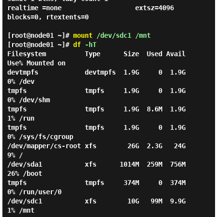
realtime =none                   extsz=4096   
blocks=0, rtextents=0

[root@node01 ~]#
mount
/dev/sdc1 /mnt
[root@node01 ~]#
df
-hT
Filesystem          Type      Size  Used Avail 
Use% Mounted on

devtmpfs            devtmpfs  1.9G     0  1.9G   
0% /dev

tmpfs               tmpfs     1.9G     0  1.9G   
0% /dev/shm

tmpfs               tmpfs     1.9G  8.6M  1.9G   
1% /run

tmpfs               tmpfs     1.9G     0  1.9G   
0% /sys/fs/cgroup

/dev/mapper/cs-root xfs        26G  2.3G   24G   
9% /

/dev/sda1           xfs      1014M  259M  756M  
26% /boot

tmpfs               tmpfs     374M     0  374M   
0% /run/user/0

/dev/sdc1           xfs        10G   99M  9.9G   