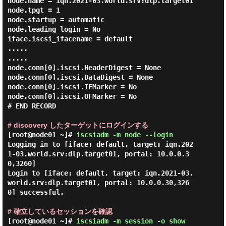
node.name = iqn.2021-03.world.srv:dlp.target01

node.tpgt = 1

node.startup = automatic

node.leading_login = No

iface.iscsi_ifacename = default

.....

.....

node.conn[0].iscsi.HeaderDigest = None

node.conn[0].iscsi.DataDigest = None

node.conn[0].iscsi.IFMarker = No

node.conn[0].iscsi.OFMarker = No

# END RECORD

# discovery したターゲットにログインする
[root@node01 ~]#
iscsiadm -m node --login
Logging in to [iface: default, target: iqn.202
1-03.world.srv:dlp.target01, portal: 10.0.0.3
0,3260]

Login to [iface: default, target: iqn.2021-03.
world.srv:dlp.target01, portal: 10.0.0.30,326
0] successful.

# 確立しているセッションを確認
[root@node01 ~]#
iscsiadm -m session -o show