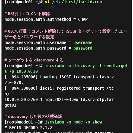
[root@node01 ~]#
vi
/etc/iscsi/iscsid.conf
# 58行目：コメント解除
node.session.auth.authmethod = CHAP
# 69,70行目：コメント解除して iSCSI ターゲットで設定したユー
ザー名とパスワードを設定
node.session.auth.username =
username
node.session.auth.password =
password
# ターゲットを discovery する
[root@node01 ~]#
iscsiadm -m discovery -t sendtarget
s -p 10.0.0.30
[  894.285096] Loading iSCSI transport class v
2.0-870.

[  894.308086] iscsi: registered transport (tc
p)

10.0.0.30:3260,1 iqn.2021-03.world.srv:dlp.tar
get01

# discovery した後の状態確認
[root@node01 ~]#
iscsiadm -m node -o show
# BEGIN RECORD 2.1.2
