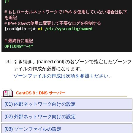
};
# もしローカルネットワークで IPv6 を使用していない場合は以下
を追記
# IPv4 のみの使用に変更して不要なログを抑制する
[root@dlp ~]#
vi
/etc/sysconfig/named
# 最終行に追記
OPTIONS="-4"
[3]
引き続き、[named.conf] の各ゾーンで指定したゾーンフ
ァイルの作成が必要になります。
ゾーンファイルの作成は次項を参照ください
。
CentOS 8 : DNS サーバー
(01) 内部ネットワーク向けの設定
(02) 外部ネットワーク向けの設定
(03) ゾーンファイルの設定