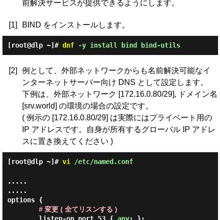
前解決サービスが提供できるようにします。
[1]
BIND をインストールします。
[root@dlp ~]#
dnf
-y install bind bind-utils
[2]
例として、外部ネットワークからも名前解決可能なイ
ンターネットサーバー向け DNS として設定します。
下例は、外部ネットワーク [172.16.0.80/29], ドメイン名
[srv.world] の環境の場合の設定です。
( 例示の [172.16.0.80/29] は実際にはプライベート用の
IP アドレスです。自身が所有するグローバル IP アドレ
スに置き換えてください )
[root@dlp ~]#
vi
/etc/named.conf
.....

.....

options {

# 変更 ( 全てリスンする )
        listen-on port 53 { 
any
; };
