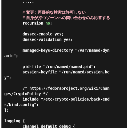
        .....

# 変更 : 再帰的な検索は許可しない
# 自身が持つゾーンへの問い合わせのみ応答する
        recursion 
no
;

        dnssec-enable yes;

        dnssec-validation yes;

        managed-keys-directory "/var/named/dyn
amic";

        pid-file "/run/named/named.pid";

        session-keyfile "/run/named/session.ke
y";

        /* https://fedoraproject.org/wiki/Chan
ges/CryptoPolicy */

        include "/etc/crypto-policies/back-end
s/bind.config";

};

logging {

        channel default_debug {
