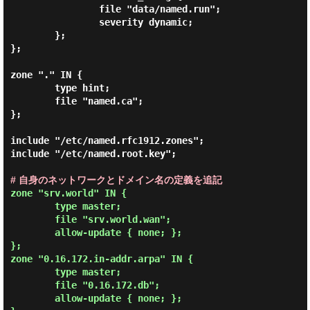
                file "data/named.run";

                severity dynamic;

        };

};

zone "." IN {

        type hint;

        file "named.ca";

};

include "/etc/named.rfc1912.zones";

include "/etc/named.root.key";

# 自身のネットワークとドメイン名の定義を追記
zone "srv.world" IN {

        type master;

        file "srv.world.wan";

        allow-update { none; };

};

zone "0.16.172.in-addr.arpa" IN {

        type master;

        file "0.16.172.db";

        allow-update { none; };
