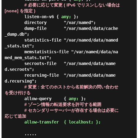
# 必要に応じて変更 ( IPv6 でリスンしない場合は 
[none] を指定 )
        listen-on-v6 { 
any;
 };

        directory       "/var/named";

        dump-file       "/var/named/data/cache
_dump.db";

        statistics-file "/var/named/data/named
_stats.txt";

        memstatistics-file "/var/named/data/na
med_mem_stats.txt";

        secroots-file   "/var/named/data/name
d.secroots";

        recursing-file  "/var/named/data/name
d.recursing";

# 変更 : 全てのホストから名前解決の問い合わせ
を受け付ける
        allow-query     { 
any;
 };

# ゾーン情報の転送要求を許可する範囲
# セカンダリーサーバーが存在する場合は必要に
応じて追加
allow-transfer  { localhost; };
        .....
