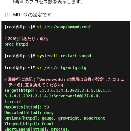
httpd のプロセス数を表示します。
[1]
MRTG の設定です。
[root@dlp ~]#
vi
/etc/snmp/snmpd.conf
# 205行目あたり：追記
proc httpd
[root@dlp ~]#
systemctl
restart snmpd
[root@dlp ~]#
vi
/etc/mrtg/mrtg.cfg
# 最終行に追記 (「Serverworld」の箇所は自身が設定したコミュ
ニティ名に置き換えてください)
Target[httpd]: .1.3.6.1.4.1.2021.2.1.5.1&.1.3.
6.1.4.1.2021.2.1.4.1:Serverworld@127.0.0.
1:::::2

MaxBytes[httpd]: 50

Unscaled[httpd]: dwmy

Options[httpd]: gauge, growright, nopercent

YLegend[httpd]: Count

ShortLegend[httpd]: proc(s).
