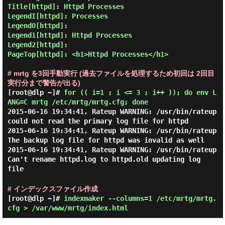
Title[httpd]: Httpd Processes

LegendI[httpd]: Processes

LegendO[httpd]:

Legend1[httpd]: Httpd Processes

Legend2[httpd]:

PageTop[httpd]: <h1>Httpd Processes</h1>

# mrtg を3回手動実行 (過去ファイルを処理するため初回は 2回目
実行分まで警告が出る)
[root@dlp ~]#
for (( i=1 ; i <= 3 ; i++ )); do env L
ANG=C mrtg /etc/mrtg/mrtg.cfg; done
2015-06-16 19:34:41, Rateup WARNING: /usr/bin/rateup
could not read the primary log file for httpd
2015-06-16 19:34:41, Rateup WARNING: /usr/bin/rateup
The backup log file for httpd was invalid as well
2015-06-16 19:34:41, Rateup WARNING: /usr/bin/rateup
Can't rename httpd.log to httpd.old updating log
file
# インデックスファイル作成
[root@dlp ~]#
indexmaker --columns=1 /etc/mrtg/mrtg.
cfg > /var/www/mrtg/index.html