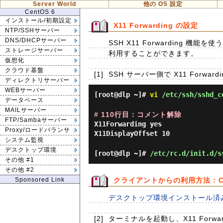
Server World
他の OS 設定
CentOS 6
インストール/初期設定
X11 Forwarding の設定
NTP/SSHサーバー
DNS/DHCPサーバー
SSH X11 Forwarding
ストレージサーバー
利用することができます。
仮想化
クラウド基盤
[1]
SSH サーバー側で X11 Forwa
ディレクトリサーバー
WEBサーバー
[root@dlp ~]#
vi
/etc/ssh/sshd_c
データベース
MAILサーバー
# 110行目：コメント解除
FTP/Sambaサーバー
X11Forwarding yes
Proxy/ロードバランサ
X11DisplayOffset 10
システム監視
デスクトップ環境
[root@dlp ~]#
/etc/rc.d/init.d/s
その他 #1
その他 #2
Sponsored Link
クライアントからの利用方法 : C
デスクトップ環境インストール済みの
[2]
ターミナルを起動し、X11 Forwa