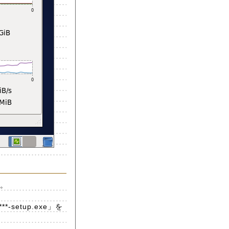
。
setup.exe」を
。