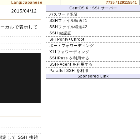
Lang/Japanese
7735 / 129115541
CentOS 6 : SSHサーバー
2015/04/12
パスワード認証
SSHファイル転送#1
をローカルで表示して
SSHファイル転送#2
SSH 鍵認証
SFTPonly+Chroot
ポートフォワーディング
X11フォワーディング
SSHPass を利用する
SSH-Agent を利用する
Parallel SSH を利用
Sponsored Link
指定して SSH 接続