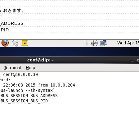
ておきます。
`
S_ADDRESS
_PID