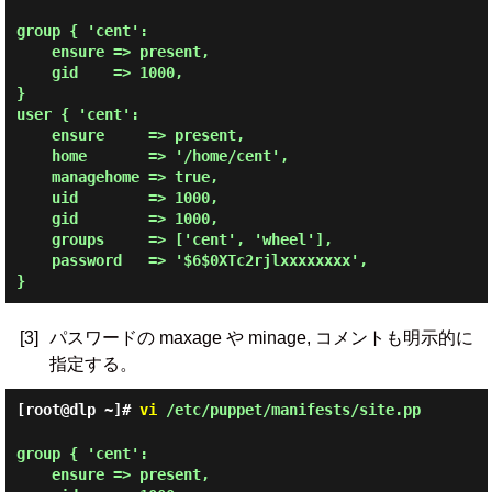
group { 'cent':

    ensure => present,

    gid    => 1000,

}

user { 'cent':

    ensure     => present,

    home       => '/home/cent',

    managehome => true,

    uid        => 1000,

    gid        => 1000,

    groups     => ['cent', 'wheel'],

    password   => '$6$0XTc2rjlxxxxxxxx',

[3]
パスワードの maxage や minage, コメントも明示的に
指定する。
[root@dlp ~]#
vi
/etc/puppet/manifests/site.pp
group { 'cent':

    ensure => present,
