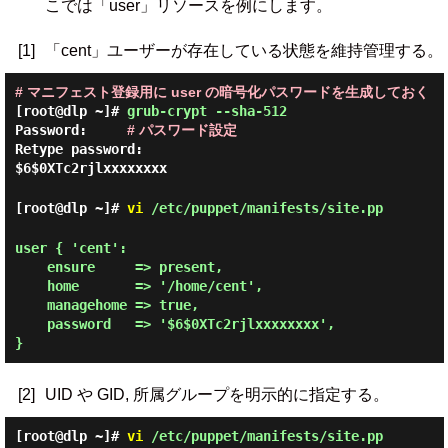
こでは「user」リソースを例にします。
[1]
「cent」ユーザーが存在している状態を維持管理する。
# マニフェスト登録用に user の暗号化パスワードを生成しておく
[root@dlp ~]#
grub-crypt --sha-512
Password:
# パスワード設定
Retype password:
$6$0XTc2rjlxxxxxxxx
[root@dlp ~]#
vi
/etc/puppet/manifests/site.pp
user { 'cent':

    ensure     => present,

    home       => '/home/cent',

    managehome => true,

    password   => '$6$0XTc2rjlxxxxxxxx',

[2]
UID や GID, 所属グループを明示的に指定する。
[root@dlp ~]#
vi
/etc/puppet/manifests/site.pp