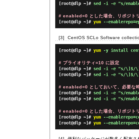
[root@dlp ~]#
sed -i -e "s/enabl
# enabled=0 とした場合、リ
[root@dlp ~]#
yum
--enablerepo=
[3]
CentOS SCLo Software coll
[root@dlp ~]#
yum
-y install cent
# プライオリティ=10 に設定
[root@dlp ~]#
sed -i -e "s/\]$/\
[root@dlp ~]#
sed -i -e "s/\]$/\
# enabled=0 としておいて、必
[root@dlp ~]#
sed -i -e "s/enabl
[root@dlp ~]#
sed -i -e "s/enabl
# enabled=0 とした場合、リ
[root@dlp ~]#
yum
--enablerepo=
[root@dlp ~]#
yum
--enablerepo=
[4]
便利なパッケージが数多く配布さ