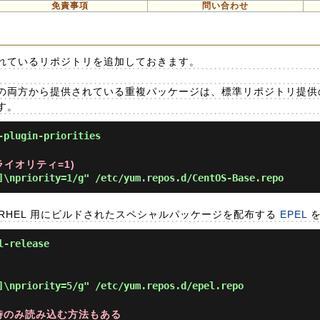
免責事項
問い合わせ
れているリポジトリを追加しておきます。
の両方から提供されている重複パッケージは、標準リポジトリ提供
す。
-plugin-priorities
ライオリティ=1)
]\npriority=1/g" /etc/yum.repos.d/CentOS-Base.repo
る RHEL 用にビルドされたスペシャルパッケージを配布する
EPEL
を
l-release
]\npriority=5/g" /etc/yum.repos.d/epel.repo
要な時のみ読み込む方法もある