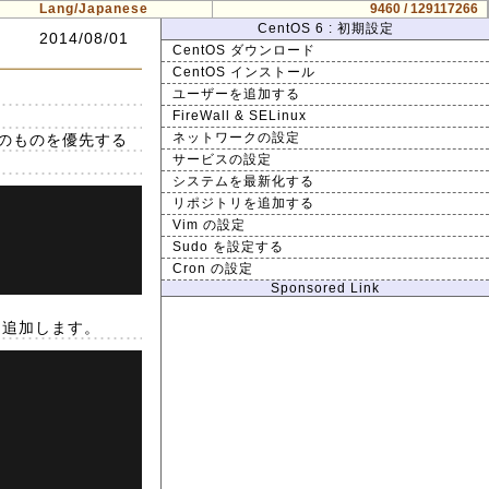
Lang/Japanese
9460 / 129117266
CentOS 6 : 初期設定
2014/08/01
CentOS ダウンロード
CentOS インストール
ユーザーを追加する
FireWall & SELinux
のものを優先する
ネットワークの設定
サービスの設定
システムを最新化する
リポジトリを追加する
Vim の設定
Sudo を設定する
Cron の設定
Sponsored Link
追加します。