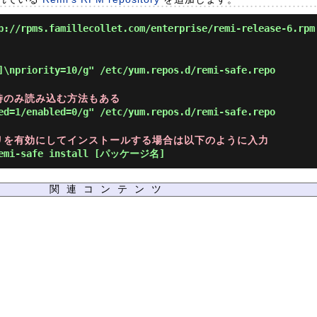
://rpms.famillecollet.com/enterprise/remi-release-6.rpm
]\npriority=10/g" /etc/yum.repos.d/remi-safe.repo
要な時のみ読み込む方法もある
ed=1/enabled=0/g" /etc/yum.repos.d/remi-safe.repo
ポジトリを有効にしてインストールする場合は以下のように入力
remi-safe install [パッケージ名]
関連コンテンツ