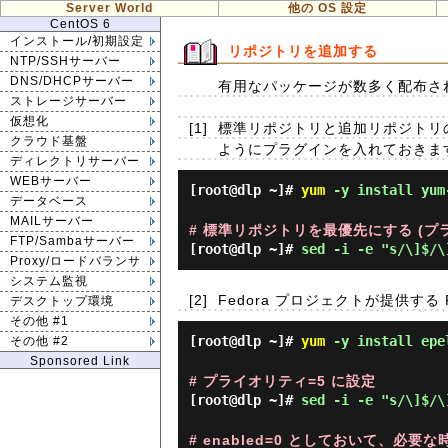
Server World
他の OS 設定
CentOS 6
インストール/初期設定
リポジトリを追加する
NTP/SSHサーバー
DNS/DHCPサーバー
有用なパッケージが数多く配布さ
ストレージサーバー
仮想化
[1]
標準リポジトリと追加リポジトリ
クラウド基盤
ようにプラグインを入れておきま
ディレクトリサーバー
WEBサーバー
[root@dlp ~]#
yum
-y install yum
データベース
MAILサーバー
# 標準リポジトリを最優先にする (プ
FTP/Sambaサーバー
[root@dlp ~]#
sed -i -e "s/\]$/\
Proxy/ロードバランサ
システム監視
[2]
Fedora プロジェクトが提供す
デスクトップ環境
その他 #1
[root@dlp ~]#
yum
-y install epe
その他 #2
Sponsored Link
# プライオリティ=5 に設定
[root@dlp ~]#
sed -i -e "s/\]$/\
# enabled=0 としておいて、必