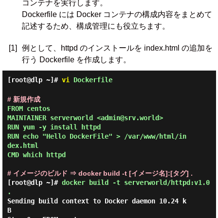
コンテナを実行します。
Dockerfile には Docker コンテナの構成内容をまとめて
記述するため、構成管理にも役立ちます。
[1]
例として、httpd のインストールを index.html の追加を
行う Dockerfile を作成します。
[root@dlp ~]#
vi
Dockerfile
# 新規作成
FROM centos

MAINTAINER serverworld <admin@srv.world>

RUN yum -y install httpd

RUN echo "Hello DockerFile" > /var/www/html/in
dex.html

CMD which httpd

# イメージのビルド ⇒ docker build -t [イメージ名]:[タグ] .
[root@dlp ~]#
docker build -t serverworld/httpd:v1.0
.
Sending build context to Docker daemon 10.24 k
B
