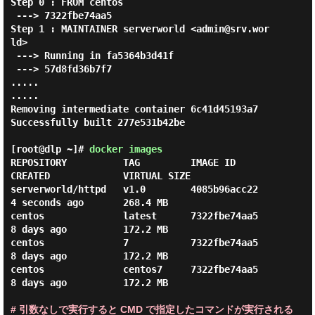
Step 0 : FROM centos

 ---> 7322fbe74aa5

Step 1 : MAINTAINER serverworld <admin@srv.wor
ld>

 ---> Running in fa5364b3d41f

 ---> 57d8fd36b7f7

.....

.....

Removing intermediate container 6c41d45193a7

Successfully built 277e531b42be

[root@dlp ~]#
docker images
REPOSITORY          TAG         IMAGE ID          
CREATED             VIRTUAL SIZE

serverworld/httpd   v1.0        4085b96acc22      
4 seconds ago       268.4 MB

centos              latest      7322fbe74aa5      
8 days ago          172.2 MB

centos              7           7322fbe74aa5      
8 days ago          172.2 MB

centos              centos7     7322fbe74aa5      
8 days ago          172.2 MB

# 引数なしで実行すると CMD で指定したコマンドが実行される