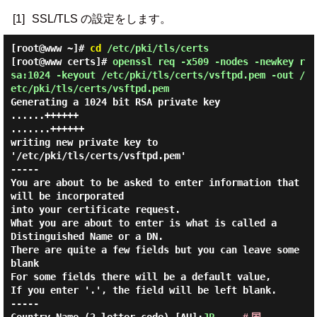
[1]
SSL/TLS の設定をします。
[root@www ~]#
cd
/etc/pki/tls/certs
[root@www certs]#
openssl req -x509 -nodes -newkey r
sa:1024 -keyout /etc/pki/tls/certs/vsftpd.pem -out /
etc/pki/tls/certs/vsftpd.pem
Generating a 1024 bit RSA private key
......++++++
.......++++++
writing new private key to
'/etc/pki/tls/certs/vsftpd.pem'
-----
You are about to be asked to enter information that
will be incorporated
into your certificate request.
What you are about to enter is what is called a
Distinguished Name or a DN.
There are quite a few fields but you can leave some
blank
For some fields there will be a default value,
If you enter '.', the field will be left blank.
-----