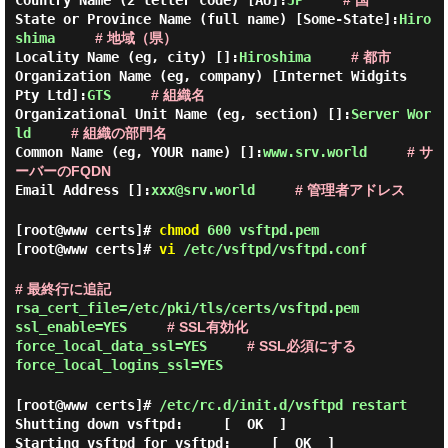
Country Name (2 letter code) [AU]:
JP
# 国
State or Province Name (full name) [Some-State]:
Hiro
shima
# 地域（県）
Locality Name (eg, city) []:
Hiroshima
# 都市
Organization Name (eg, company) [Internet Widgits
Pty Ltd]:
GTS
# 組織名
Organizational Unit Name (eg, section) []:
Server Wor
ld
# 組織の部門名
Common Name (eg, YOUR name) []:
www.srv.world
# サ
ーバーのFQDN
Email Address []:
xxx@srv.world
# 管理者アドレス
[root@www certs]#
chmod
600 vsftpd.pem
[root@www certs]#
vi
/etc/vsftpd/vsftpd.conf
# 最終行に追記
rsa_cert_file=/etc/pki/tls/certs/vsftpd.pem
ssl_enable=YES
# SSL有効化
force_local_data_ssl=YES
# SSL必須にする
force_local_logins_ssl=YES
[root@www certs]#
/etc/rc.d/init.d/vsftpd restart
Shutting down vsftpd: [ OK ]
Starting vsftpd for vsftpd: [ OK ]