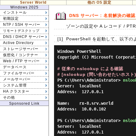
Server World
他の OS 設定
Windows 2025
インストール
DNS サーバー : 名前解決の確認
初期設定
NTP / SSH サーバー
ゾーンの設定や A レコード / 
リモートデスクトップ
DNS / DHCP サーバー
[1]
PowerShell を起動して、
Active Directory
ストレージサーバー
Windows PowerShell

仮想化 / コンテナー
Copyright (C) Microsoft Corporat
Web / FTP サーバー
データベース
# 従来の nslookup による確認
ファイルサーバー
# [nslookup (問い合わせたいホスト
メールサーバー
PS C:\Users\Administrator> 
nsloo
システム管理
Server:  localhost

Address:  127.0.0.1

HA クラスター
その他
Name:    rx-8.srv.world

Sponsored Link
Address:  10.0.0.102

PS C:\Users\Administrator> 
nsloo
Server:  localhost

Address:  127.0.0.1
