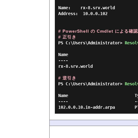
Name:    rx-8.srv.world

Address:  10.0.0.102

# PowerShell の Cmdlet による確認
# 正引き
PS C:\Users\Administrator> 
Resol
Name                            
----                            
rx-8.srv.world                  
# 逆引き
PS C:\Users\Administrator> 
Resol
Name                           T
----                           -