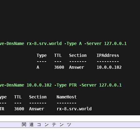
ve-DnsName rx-8.srv.world -Type A -Server 127.0.0.1 
               Type   TTL   Section    IPAddress

               ----   ---   -------    ---------

               A      3600  Answer     10.0.0.102

ve-DnsName 10.0.0.102 -Type PTR -Server 127.0.0.1 
ype   TTL   Section    NameHost

---   ---   -------    --------

関連コンテンツ