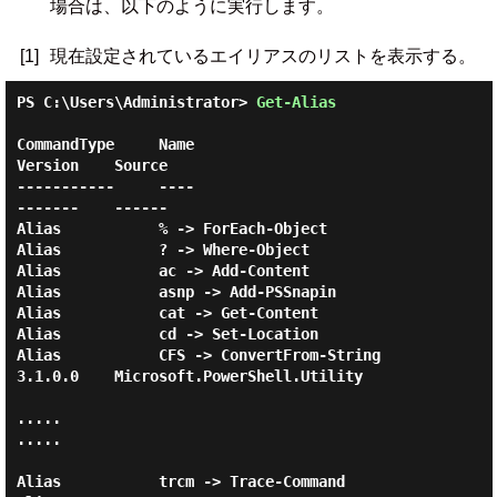
場合は、以下のように実行します。
[1]
現在設定されているエイリアスのリストを表示する。
PS C:\Users\Administrator> 
Get-Alias 
CommandType     Name                                               
Version    Source

-----------     ----                                               
-------    ------

Alias           % -> ForEach-Object

Alias           ? -> Where-Object

Alias           ac -> Add-Content

Alias           asnp -> Add-PSSnapin

Alias           cat -> Get-Content

Alias           cd -> Set-Location

Alias           CFS -> ConvertFrom-String                          
3.1.0.0    Microsoft.PowerShell.Utility

.....

.....

Alias           trcm -> Trace-Command
