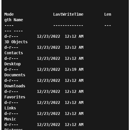
Mode                 LastWriteTime         Len
gth Name

----                 -------------         ---
--- ----

d-r---        12/23/2022  12:12 AM                
3D Objects

d-r---        12/23/2022  12:12 AM                
Contacts

d-r---        12/23/2022  12:12 AM                
Desktop

d-r---        12/23/2022  12:19 AM                
Documents

d-r---        12/23/2022  12:12 AM                
Downloads

d-r---        12/23/2022  12:12 AM                
Favorites

d-r---        12/23/2022  12:12 AM                
Links

d-r---        12/23/2022  12:12 AM                
Music

d-r---        12/23/2022  12:12 AM                