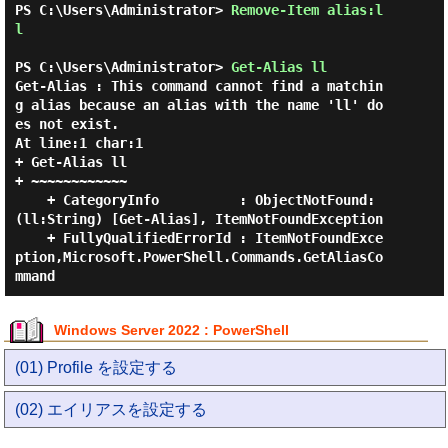
PS C:\Users\Administrator> 
Remove-Item alias:l
l 
PS C:\Users\Administrator> 
Get-Alias ll 
Get-Alias : This command cannot find a matchin
g alias because an alias with the name 'll' do
es not exist.

At line:1 char:1

+ Get-Alias ll

+ ~~~~~~~~~~~~

    + CategoryInfo          : ObjectNotFound: 
(ll:String) [Get-Alias], ItemNotFoundException

    + FullyQualifiedErrorId : ItemNotFoundExce
ption,Microsoft.PowerShell.Commands.GetAliasCo
Windows Server 2022 : PowerShell
(01) Profile を設定する
(02) エイリアスを設定する