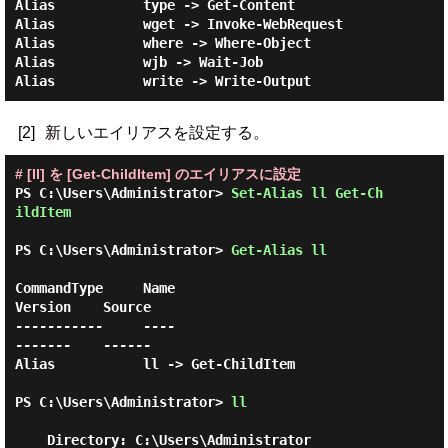
Alias           type -> Get-Content

Alias           wget -> Invoke-WebRequest

Alias           where -> Where-Object

Alias           wjb -> Wait-Job

[2]
新しいエイリアスを設定する。
# [ll] を [Get-ChildItem] のエイリアスに設定
PS C:\Users\Administrator> 
Set-Alias ll Get-Ch
ildItem 
PS C:\Users\Administrator> 
Get-Alias ll 
CommandType     Name                                               
Version    Source

-----------     ----                                               
-------    ------

Alias           ll -> Get-ChildItem

PS C:\Users\Administrator> 
ll 
    Directory: C:\Users\Administrator
