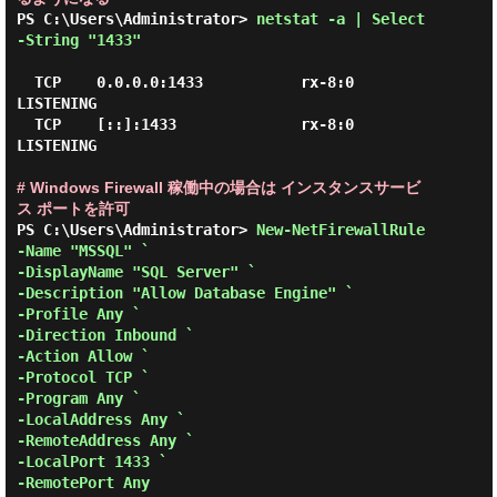
PS C:\Users\Administrator> 
netstat -a | Select
-String "1433" 
  TCP    0.0.0.0:1433           rx-8:0                 
LISTENING

  TCP    [::]:1433              rx-8:0                 
LISTENING

# Windows Firewall 稼働中の場合は インスタンスサービ
ス ポートを許可
PS C:\Users\Administrator> 
New-NetFirewallRule 
-Name "MSSQL" `

-DisplayName "SQL Server" `

-Description "Allow Database Engine" `

-Profile Any `

-Direction Inbound `

-Action Allow `

-Protocol TCP `

-Program Any `

-LocalAddress Any `

-RemoteAddress Any `

-LocalPort 1433 `

-RemotePort Any 