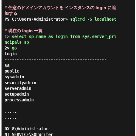
# 任意のドメインアカウントを インスタンスの login に追
加する
PS C:\Users\Administrator> 
sqlcmd -S localhost 
# 現在の login 一覧
1> 
select sp.name as login from sys.server_pri
ncipals sp 
2> 
go 
login 

------------------------------------------

sa                                        

public                                    

sysadmin                                  

securityadmin                             

serveradmin                               

setupadmin                                

processadmin                              

.....

.....

RX-8\Administrator                        

NT SERVICE\SQLWriter                      
