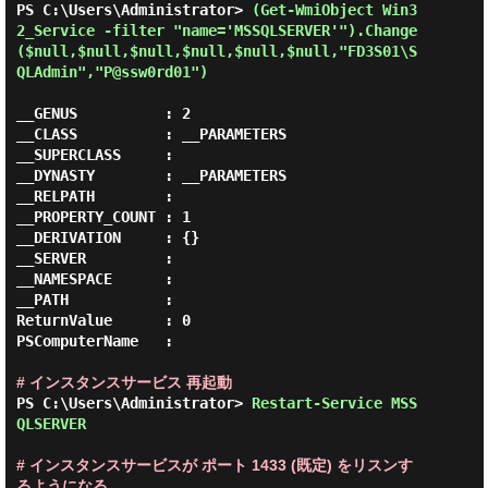
PS C:\Users\Administrator> 
(Get-WmiObject Win3
2_Service -filter "name='MSSQLSERVER'").Change
($null,$null,$null,$null,$null,$null,"FD3S01\S
QLAdmin","P@ssw0rd01") 
__GENUS          : 2

__CLASS          : __PARAMETERS

__SUPERCLASS     :

__DYNASTY        : __PARAMETERS

__RELPATH        :

__PROPERTY_COUNT : 1

__DERIVATION     : {}

__SERVER         :

__NAMESPACE      :

__PATH           :

ReturnValue      : 0

PSComputerName   :

# インスタンスサービス 再起動
PS C:\Users\Administrator> 
Restart-Service MSS
QLSERVER
# インスタンスサービスが ポート 1433 (既定) をリスンす
るようになる