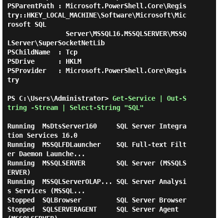
PSParentPath : Microsoft.PowerShell.Core\Regis
try::HKEY_LOCAL_MACHINE\Software\Microsoft\Mic
rosoft SQL

               Server\MSSQL16.MSSQLSERVER\MSSQ
LServer\SuperSocketNetLib

PSChildName  : Tcp

PSDrive      : HKLM

PSProvider   : Microsoft.PowerShell.Core\Regis
try

PS C:\Users\Administrator> 
Get-Service | Out-S
tring -Stream | Select-String "SQL"
Running  MsDtsServer160     SQL Server Integra
tion Services 16.0

Running  MSSQLFDLauncher    SQL Full-text Filt
er Daemon Launche...

Running  MSSQLSERVER        SQL Server (MSSQLS
ERVER)

Running  MSSQLServerOLAP... SQL Server Analysi
s Services (MSSQL...

Stopped  SQLBrowser         SQL Server Browser

Stopped  SQLSERVERAGENT     SQL Server Agent 