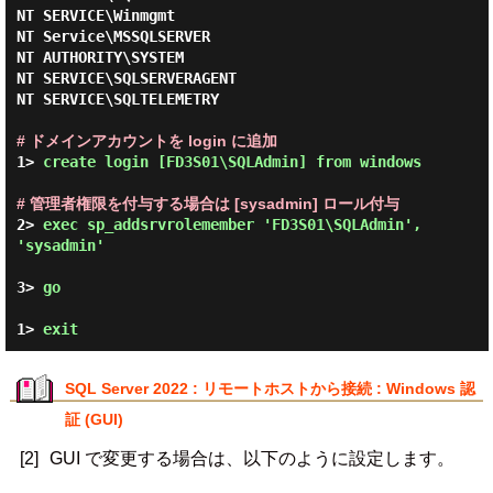
NT SERVICE\Winmgmt                        

NT Service\MSSQLSERVER                    

NT AUTHORITY\SYSTEM                       

NT SERVICE\SQLSERVERAGENT                 

NT SERVICE\SQLTELEMETRY                   

# ドメインアカウントを login に追加
1> 
create login [FD3S01\SQLAdmin] from windows 
# 管理者権限を付与する場合は [sysadmin] ロール付与
2> 
exec sp_addsrvrolemember 'FD3S01\SQLAdmin', 
'sysadmin' 
3> 
go 
1> 
exit 
SQL Server 2022 : リモートホストから接続 : Windows 認
証 (GUI)
[2]
GUI で変更する場合は、以下のように設定します。