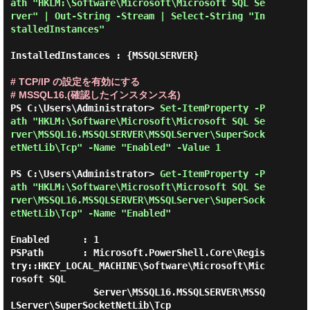
ath "HKLM:\Software\Microsoft\Microsoft SQL Se
rver" | Out-String -Stream | Select-String "In
stalledInstances"
InstalledInstances : {MSSQLSERVER}

# TCP/IP の設定を有効にする

# MSSQL16.(確認したインスタンス名)
PS C:\Users\Administrator> 
Set-ItemProperty -P
ath "HKLM:\Software\Microsoft\Microsoft SQL Se
rver\MSSQL16.MSSQLSERVER\MSSQLServer\SuperSock
etNetLib\Tcp" -Name "Enabled" -Value 1
PS C:\Users\Administrator> 
Get-ItemProperty -P
ath "HKLM:\Software\Microsoft\Microsoft SQL Se
rver\MSSQL16.MSSQLSERVER\MSSQLServer\SuperSock
etNetLib\Tcp" -Name "Enabled"
Enabled      : 1

PSPath       : Microsoft.PowerShell.Core\Regis
try::HKEY_LOCAL_MACHINE\Software\Microsoft\Mic
rosoft SQL

               Server\MSSQL16.MSSQLSERVER\MSSQ
LServer\SuperSocketNetLib\Tcp
