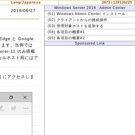
Lang/Japanese
2673 / 129120225
Windows Server 2016 : Admin Center
2019/06/27
(01) Windows Admin Center インストール
(02) クライアントからの接続操作
(03) 管理対象ホストを追加する
(04) 各項目の概要#1
e と Google
(05) 各項目の概要#2
Sponsored Link
ります。当例では
lorer 11 のみ搭載
らローカルホスト宛にはア
ス)] にアクセスしま