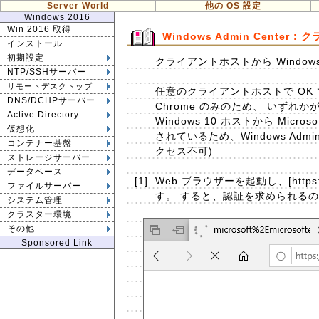
Server World
他の OS 設定
Windows 2016
Win 2016 取得
Windows Admin Center
インストール
初期設定
クライアントホストから Windows 
NTP/SSHサーバー
リモートデスクトップ
任意のクライアントホストで OK です
DNS/DCHPサーバー
Chrome のみのため、 いず
Active Directory
Windows 10 ホストから Microsof
仮想化
されているため、Windows Admi
コンテナー基盤
クセス不可)
ストレージサーバー
データベース
[1]
Web ブラウザーを起動し、[https:
ファイルサーバー
す。 すると、認証を求められる
システム管理
クラスター環境
その他
Sponsored Link